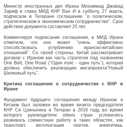
Министр иностранных дел Ирана Мохаммад Джавад
Зариф и глава МИД КНР Ван И в субботу, 27 марта,
подписали в Тегеране соглашение "о политическом,
стратегическом и экономическом сотрудничестве". Срок
действия документа составляет 25 лет.
Комментируя подписание соглашения, в МИД Ирана
отметили, что оно может "очень эффективно
способствовать углублению иранско-китайских
отношений". Со своей стороны, Китай рассматривает
договор с Ираном как часть стратегии под названием
One Belt, One Road ("Один пояс - один путь"), которая
должна обеспечить реализацию мегапроекта"Новый
Шелковый путь".
Критика соглашения о сотрудничестве с КНР в
Иране
Фундамент будущего соглашения между Ираном и
Китаем был заложен во время визита председателя
КНР Си Цзиньпина в Тегеран в 2016 году, во время
которого руководители обеих стран условились
развивать совместную работу в таких областях, как
транспорт, эксплуатация портов, энергетика,