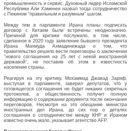
промышленность и сервис. Духовный лидер Исламской
Республики Али Хаменеи назвал тогда сотрудничество
с Пекином "правильным и разумным" шагом.
Между тем в парламенте Ирана планы подписать
договор с Китаем были встречены неоднозначно.
Причиной для критики послужило, в том числе,
сделанное в 2020 году заявление бывшего президента
Ирана Махмуда Ахмадинежада о том, что
правительство решило вести переговоры о заключении
"нового соглашения на 25 лет с некой иностранной
державой", не поставив об этом в известность
население страны.
Реагируя на эту критику, Мохаммад Джавад Зариф,
выступая в парламенте, заверил депутатов, что у
готовящегося соглашения не будет никаких секретных
протоколов, а общественность получит полную
информацию о содержании документа после окончания
переговоров. Несмотря на это обещание министра
иностранных дел Ирана, до сих пор о деталях
соглашения о сотрудничестве между КНР и Ираном
известно очень мало, указывает агентство AFP.