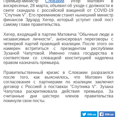
Премьер-министр
Словакии
Игор Матович в
воскресенье, 28 марта, объявил об уходе с должности в
свете скандала с российской вакциной от COVID-19
"Спутник V". Его преемником станет нынешний министр
финансов Эдуард Хегер, который уступит свой пост
самому главе правительства.
Хегер, входящий в партию Матовича "Обычные люди и
независимые личности", анонсировал переговоры с
четверкой партий правящей коалиции. После этого он
намерен встретиться с президентом республики
Зузаной Чапутовой. Именно глава государства в
соответствии со словацкой конституцией наделена
правом назначать премьера.
Правительственный кризис в Словакии разразился
после того, как выяснилось, что Матович без
согласования с партнерами по коалиции заключил
договор с Россией о поставках "Спутника V". Зузана
Чапутова раскритиковала действия премьера. За
считанные дни шестеро членов правительства
покинули свои посты.