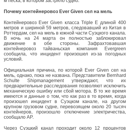
м песка, в котором застряло судно.
Почему контейнеровоз Ever Given сел на мель
Контейнеровоз Ever Given класса Triple E длиной 400
метров и шириной 59 метров, следовавший из Китая в
Роттердам, сел на мель в южной части Суэцкого канала.
В ночь на 24 марта он полностью заблокировал
движение в обе стороны. Зафрахтовавшая
контейнеровоз тайваньская компания Evergreen
сообщила, что инцидент произошел из-за погодных
условий.
Официальная причина, по которой Ever Given сел на
мель, однако, пока не названа. Представители Bernhard
Schulte Shipmanagement утверждают, что их
предварительные расследования позволяют исключить
механическую ошибку или сбой мотора. В то же время
имеются и данные о том, что как раз в то время, когда
произошел инцидент в Суэцком канале, на другом
крупном грузовом судне, перевозящем около 20 тысяч
контейнеров, произошло отключение электричества,
сообщало AP.
Через Суэцкий канал проходит около 12 процентов