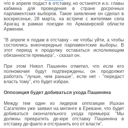
что в апреле подаст в отставку, но останется и.о. главы
кабмина для проведения в стране досрочных
парламентских выборов. Такое заявление он сделал в
воскресенье, 28 марта, на встрече с жителями села
Арагац в рамках поездки по Армавирской области
Армении.
"В апреле я подам в отставку - не чтобы уйти, а чтобы
состоялись внеочередные парламентские выборы. В
этот период я продолжу оставаться исполняющим
обязанности премьера", - сказал он.
При этом Никол Пашинян отметил, что если его
полномочия будут подтверждены, он продолжит
работать "лучше, чем раньше", если нет - "передаст
власть тому", кто будет избран.
Оппозиция будет добиваться ухода Пашиняна
Между тем один из лидеров оппозиции Ишхан
Сагателян уже заявил на митинге в Ереване, что будет
добиваться окончательного ухода премьера: "Мы
должны превратить де-юре отставку Пашиняна в
отставку де-факто и отстранить его от власти".