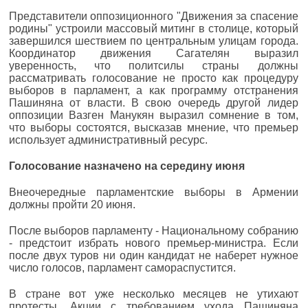
Представители оппозиционного "Движения за спасение
родины" устроили массовый митинг в столице, который
завершился шествием по центральным улицам города.
Координатор движения Сагателян выразил
уверенность, что политсилы страны должны
рассматривать голосование не просто как процедуру
выборов в парламент, а как программу отстранения
Пашиняна от власти. В свою очередь другой лидер
оппозиции Вазген Манукян выразил сомнение в том,
что выборы состоятся, высказав мнение, что премьер
использует административный ресурс.
Голосование назначено на середину июня
Внеочередные парламентские выборы в Армении
должны пройти 20 июня.
После выборов парламенту - Национальному собранию
- предстоит избрать нового премьер-министра. Если
после двух туров ни один кандидат не наберет нужное
число голосов, парламент самораспустится.
В стране вот уже несколько месяцев не утихают
протесты. Акции с требованием ухода Пашиняна