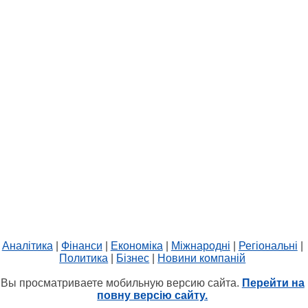
Аналітика
|
Фінанси
|
Економіка
|
Міжнародні
|
Регіональні
|
Политика
|
Бізнес
|
Новини компаній
Вы просматриваете мобильную версию сайта.
Перейти на
повну версію сайту.