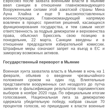
Евросоюз после захвата военными власти в Мьянме
ввел санкции в отношении главнокомандующего
Вооруженными силами этой азиатской страны Мина
Ауна Хлайна и еще 9 высокопоставленных
военнослужащих. Главнокомандующий напрямую
вовлечен в процесс принятия решений, касающихся
функционирования государства, и тем самым несет
ответственность за подрыв демократии и верховенства
права, объяснил Брюссель свою позицию в
понедельник, 22 марта. Санкции введены и в
отношении председателя избирательной комиссии.
Штрафные меры означают запрет на въезд в ЕС и
заморозку возможных активов.
Государственный переворот в Мьянме
Военная хунта захватила власть в Мьянме в ночь на 1
февраля, объявив о введении чрезвычайного
положения сроком на один год. Влиятельные
представители вооруженных сил незадолго до путча
заявили о фальсификации результатов парламентских
выборов в ноябре 2020 года. По официальным итогам
голосования, Национальная лига за демократию
одержала убедительную победу, набрав свыше 70
процентов голосов, но пришедшие к власти военные