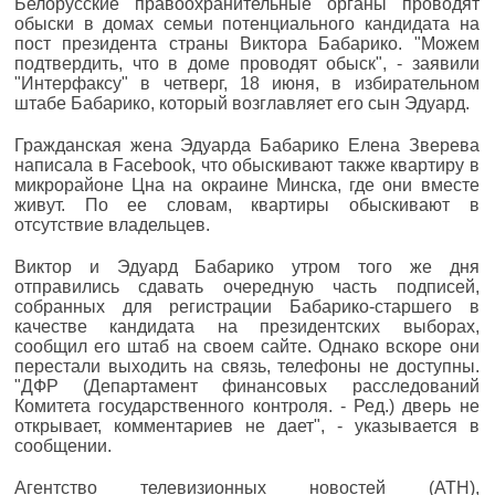
Белорусские правоохранительные органы проводят
обыски в домах семьи потенциального кандидата на
пост президента страны Виктора Бабарико. "Можем
подтвердить, что в доме проводят обыск", - заявили
"Интерфаксу" в четверг, 18 июня, в избирательном
штабе Бабарико, который возглавляет его сын Эдуард.
Гражданская жена Эдуарда Бабарико Елена Зверева
написала в Facebook, что обыскивают также квартиру в
микрорайоне Цна на окраине Минска, где они вместе
живут. По ее словам, квартиры обыскивают в
отсутствие владельцев.
Виктор и Эдуард Бабарико утром того же дня
отправились сдавать очередную часть подписей,
собранных для регистрации Бабарико-старшего в
качестве кандидата на президентских выборах,
сообщил его штаб на своем сайте. Однако вскоре они
перестали выходить на связь, телефоны не доступны.
"ДФР (Департамент финансовых расследований
Комитета государственного контроля. - Ред.) дверь не
открывает, комментариев не дает", - указывается в
сообщении.
Агентство телевизионных новостей (АТН),