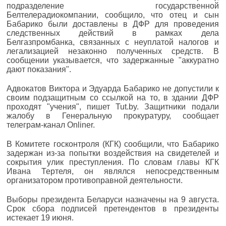
подразделение государственной
Белтелерадиокомпании, сообщило, что отец и сын
Бабарико были доставлены в ДФР для проведения
следственных действий в рамках дела
Белгазпромбанка, связанных с неуплатой налогов и
легализацией незаконно полученных средств. В
сообщении указывается, что задержанные "аккуратно
дают показания".
Адвокатов Виктора и Эдуарда Бабарико не допустили к
своим подзащитным со ссылкой на то, в здании ДФР
проходят "учения", пишет Tut.by. Защитники подали
жалобу в Генеральную прокуратуру, сообщает
телеграм-канал Onliner.
В Комитете госконтроля (КГК) сообщили, что Бабарико
задержан из-за попытки воздействия на свидетелей и
сокрытия улик преступления. По словам главы КГК
Ивана Тертеля, он являлся непосредственным
организатором противоправной деятельности.
Выборы президента Беларуси назначены на 9 августа.
Срок сбора подписей претендентов в президенты
истекает 19 июня.