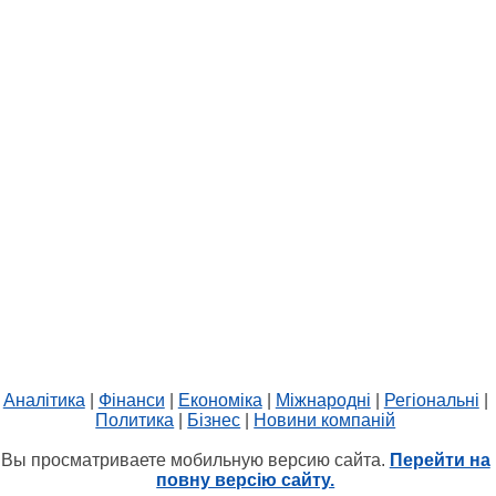
Аналітика
|
Фінанси
|
Економіка
|
Міжнародні
|
Регіональні
|
Политика
|
Бізнес
|
Новини компаній
Вы просматриваете мобильную версию сайта.
Перейти на
повну версію сайту.