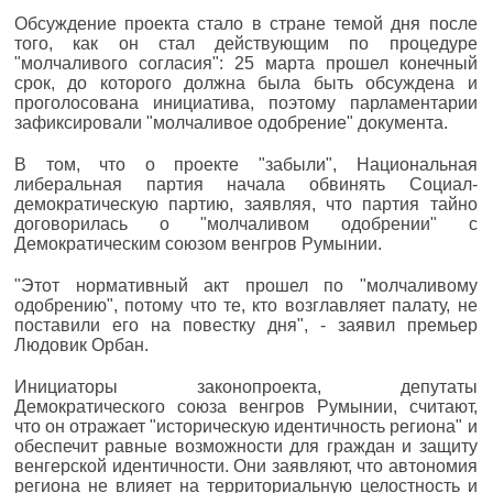
Обсуждение проекта стало в стране темой дня после
того, как он стал действующим по процедуре
"молчаливого согласия": 25 марта прошел конечный
срок, до которого должна была быть обсуждена и
проголосована инициатива, поэтому парламентарии
зафиксировали "молчаливое одобрение" документа.
В том, что о проекте "забыли", Национальная
либеральная партия начала обвинять Социал-
демократическую партию, заявляя, что партия тайно
договорилась о "молчаливом одобрении" с
Демократическим союзом венгров Румынии.
"Этот нормативный акт прошел по "молчаливому
одобрению", потому что те, кто возглавляет палату, не
поставили его на повестку дня", - заявил премьер
Людовик Орбан.
Инициаторы законопроекта, депутаты
Демократического союза венгров Румынии, считают,
что он отражает "историческую идентичность региона" и
обеспечит равные возможности для граждан и защиту
венгерской идентичности. Они заявляют, что автономия
региона не влияет на территориальную целостность и