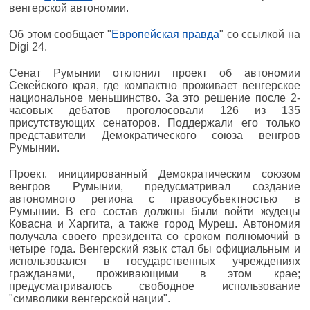
венгерской автономии.
Об этом сообщает "
Европейская правда
" со ссылкой на
Digi 24.
Сенат Румынии отклонил проект об автономии
Секейского края, где компактно проживает венгерское
национальное меньшинство. За это решение после 2-
часовых дебатов проголосовали 126 из 135
присутствующих сенаторов. Поддержали его только
представители Демократического союза венгров
Румынии.
Проект, инициированный Демократическим союзом
венгров Румынии, предусматривал создание
автономного региона с правосубъектностью в
Румынии. В его состав должны были войти жудецы
Ковасна и Харгита, а также город Муреш. Автономия
получала своего президента со сроком полномочий в
четыре года. Венгерский язык стал бы официальным и
использовался в государственных учреждениях
гражданами, проживающими в этом крае;
предусматривалось свободное использование
"символики венгерской нации".