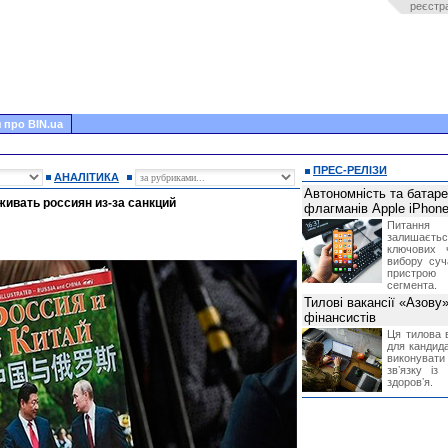
реєстр
 про BIN.ua
ПРЕС-РЕЛІЗИ
АНАЛІТИКА
Автономність та батар
живать россиян из-за санкций
флагманів Apple iPhone
Питання
залишає
ключових 
вибору суч
пристрою
сегмента.
Тилові вакансії «Азову
фінансистів
Ця тилова в
для кандида
виконувати 
звʼязку із
здоровʼя.