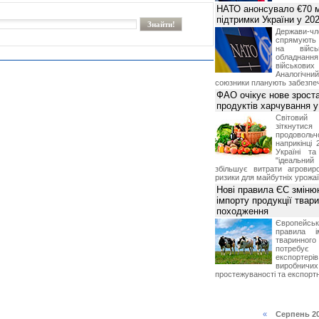
НАТО анонсувало €70 м
підтримки України у 202
Держави
спрямують 
на війсь
обладнанн
військови
Аналогічни
союзники планують забезпечи
ФАО очікує нове зроста
продуктів харчування у 
Світови
зіткнутис
продоволь
наприкінці 
Україні т
"ідеальни
збільшує витрати агровир
ризики для майбутніх урожаї
Нові правила ЄС зміню
імпорту продукції твар
походження
Європейсь
правила і
тваринног
потребує 
експорте
виробничих
простежуваності та експортн
«
Серпень 2