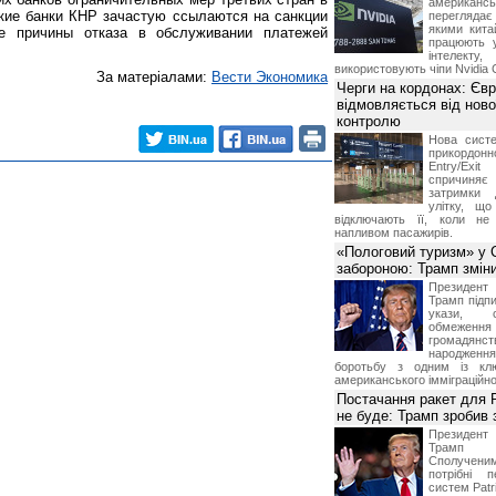
американ
кие банки КНР зачастую ссылаются на санкции
перегляда
якими китай
 причины отказа в обслуживании платежей
працюють 
інтелекту
використовують чіпи Nvidia 
За матеріалами:
Вести Экономика
Черги на кордонах: Єв
відмовляється від ново
контролю
Нова систе
прикордон
Entry/Exi
спричиня
затримки 
улітку, що
відключають її, коли не
напливом пасажирів.
«Пологовий туризм» у 
забороною: Трамп змін
Президен
Трамп підпи
укази, 
обмежен
грома
народженн
боротьбу з одним із клю
американського імміграційн
Постачання ракет для Pa
не буде: Трамп зробив 
Президен
Трамп 
Сполучени
потрібні 
систем Patri