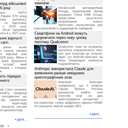
хвилини
лрд військової
6 році
Китайський автовиробник
Hongqi, преміальний бренд
-члени НАТО
концерну China FAW Group,
Україні €70 млрд
представив результати
кову допомогу,
випробувань нового
я та підготовку
прототипу акумулятора для
х у 2026 році.
електромобілів із надшвидкою зарядкою.
й обсяг підтримки
Смартфони на Android можуть
ти й у 2027 році.
здорожчати через нову цінову
ння вартості
політику Qualcomm
світі
Qualcomm поки не розкрила,
й ринок може
наскільки подорожчають чіпи,
я з новою хвилею
але для покупців це означає
чої інфляції вже
одне: усі Android-пристрої на
2026 року. Війни в
чіпах Snapdragon неминуче
а Ірані формують
подорожчають.
й шторм", який
обників і створює
Anthropic використала Claude для
в.
виявлення раніше невідомих
ють порядок
криптографічних атак
инного
Компанія Anthropic
повідомила, що її модель
Claude Mythos Preview
кий Союз оновлює
допомогла знайти нові
мпорту продукції
способи атак на два
о походження, що
криптографічні алгоритми -
від українських
постквантову схему цифрового підпису HAWK
рів перегляду
та спрощену версію шифру AES.
 процесів, систем
ої документації.
•
далі...
•
далі...
026 »