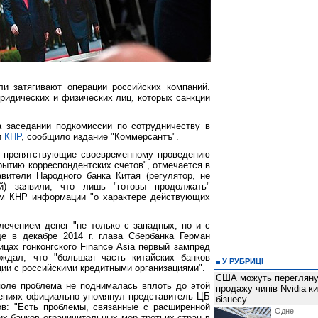
ли затягивают операции российских компаний.
ридических и физических лиц, которых санкции
 заседании подкомиссии по сотрудничеству в
и
КНР
, сообщило издание "Коммерсантъ".
, препятствующие своевременному проведению
рытию корреспондентских счетов", отмечается в
вители Народного банка Китая (регулятор, не
) заявили, что лишь "готовы продолжать"
ам КНР информации "о характере действующих
ечением денег "не только с западных, но и с
е в декабре 2014 г. глава Сбербанка Герман
ицах гонконгского Finance Asia первый зампред
дал, что "большая часть китайских банков
У РУБРИЦІ
ции с российскими кредитными организациями".
США можуть перегляну
оле проблема не поднималась вплоть до этой
продажу чипів Nvidia к
чениях официально упомянул представитель ЦБ
бізнесу
в: "Есть проблемы, связанные с расширенной
Одне 
их банков ограничительных мер третьих стран в