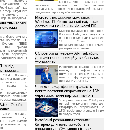
ських відомств
корпоративні закупівлі в
є механізми, за
магазинах мережі за безготівковим
ські компанії, що
розрахунком через корпоративний баланс,
у сфері штучного
повідомила пресслужба компанії.
, отримують та
Microsoft розширила можливості
Corp. за кордоном.
Windows 11: біометричний вхід став
ропа тимчасово
доступним на більшій кількості ПК
ї системи
Ми вже писали про оновлення
Windows Hello, яке очікується
ма біометричного
в серпневому патчі Windows
ного контролю ЄС
11. Схоже, за
t System (EES)
повідомленнями, воно почало
є такі тривалі
розгортатися раніше.
для мандрівників
ЄС розгортає мережу AI-гігафабрик
 деякі аеропорти
для зміцнення позицій у глобальних
 справляються з
технологіях
США під
Єврокомісія прагне створити
ив правила
власну інфраструктуру
штучного інтелекту, яка має
т США Дональд
почати функціонувати до
сав два виконавчі
середини 2028 року
спрямовані на
ня права на
Чіпи для смартфонів втрачають
дянство за
попит: поставки скоротилися на 15%
ям, продовживши
через зростання вартості пам’яті
чових принципів
ого законодавства.
У першій половині 2026 року
світові постачання чипів для
triot Україні
смартфонів скоротилися на
заяву
15% порівняно з аналогічним
т США Дональд
періодом торік.
заявив, що
Китайські розробники створили
м Штатам самим
батарею для електромобілів із
перехоплювачі до
ot.
зарядкою до 70% менш ніж за 4