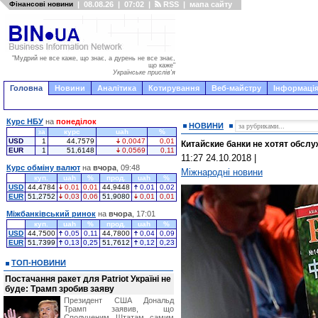
Фінансові новини
|
08.08.26
|
07:02
|
RSS
|
мапа сайту
"Мудрий не все каже, що знає, а дурень не все знає,
що каже"
Українське прислів'я
Головна
Новини
Аналітика
Котирування
Веб-майстру
Інформація
Курс НБУ
на
понеділок
НОВИНИ
за
курс
uah
%
USD
1
44,7579
0,0047
0,01
Китайские банки не хотят обслу
EUR
1
51,6148
0,0569
0,11
11:27 24.10.2018
|
Курс обміну валют
на
вчора
, 09:48
Міжнародні новини
куп.
uah
%
прод.
uah
%
USD
44,4784
0,01
0,01
44,9448
0,01
0,02
EUR
51,2752
0,03
0,06
51,9080
0,01
0,01
Міжбанківський ринок
на
вчора
, 17:01
куп.
uah
%
прод.
uah
%
USD
44,7500
0,05
0,11
44,7800
0,04
0,09
EUR
51,7399
0,13
0,25
51,7612
0,12
0,23
ТОП-НОВИНИ
Постачання ракет для Patriot Україні не
буде: Трамп зробив заяву
Президент США Дональд
Трамп заявив, що
Сполученим Штатам самим