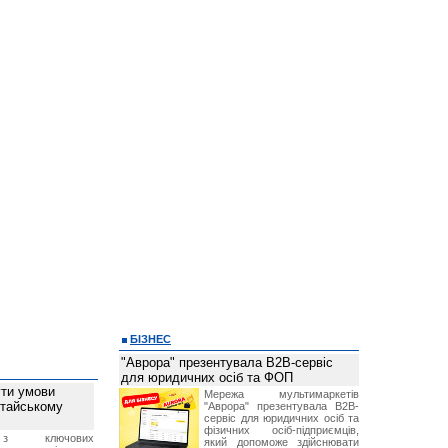
БІЗНЕС
"Аврора" презентувала B2B-сервіс
для юридичних осіб та ФОП
ти умови
Мережа мультимаркетів
итайському
"Аврора" презентувала B2B-
сервіс для юридичних осіб та
фізичних осіб-підприємців,
з ключових
який допоможе здійснювати