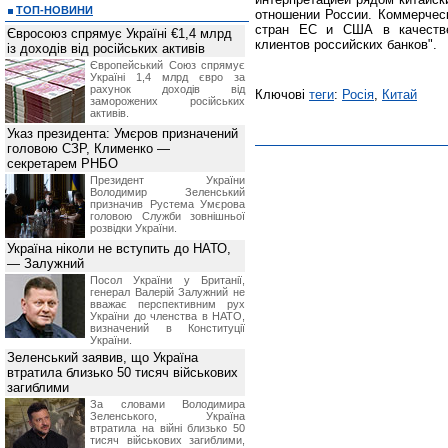
ТОП-НОВИНИ
отношении России. Коммерчес
стран ЕС и США в качестве
Євросоюз спрямує Україні €1,4 млрд
клиентов российских банков".
із доходів від російських активів
Європейський Союз спрямує
Україні 1,4 млрд євро за
рахунок доходів від
Ключові
теги
:
Росія
,
Китай
заморожених російських
активів.
Указ президента: Умєров призначений
головою СЗР, Клименко —
секретарем РНБО
Президент України
Володимир Зеленський
призначив Pустема Умєрова
головою Служби зовнішньої
розвідки України.
Україна ніколи не вступить до НАТО,
— Залужний
Посол України у Британії,
генерал Валерій Залужний не
вважає перспективним рух
України до членства в НАТО,
визначений в Конституції
України.
Зеленський заявив, що Україна
втратила близько 50 тисяч військових
загиблими
За словами Володимира
Зеленського, Україна
втратила на війні близько 50
тисяч військових загиблими,