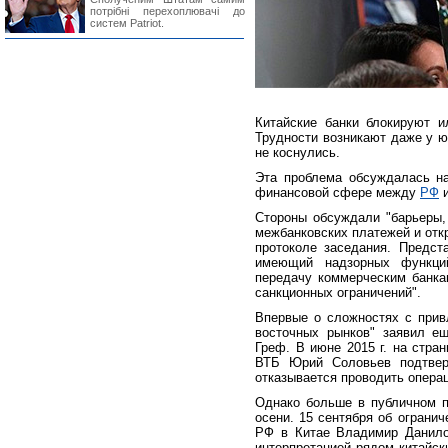
потрібні перехоплювачі до
систем Patriot.
Китайские банки блокируют и
Трудности возникают даже у ю
не коснулись.
Эта проблема обсуждалась на
финансовой сфере между
РФ
Стороны обсуждали "барьеры
межбанковских платежей и отк
протоколе заседания. Предста
имеющий надзорных функций
передачу коммерческим банк
санкционных ограничений".
Впервые о сложностях с привл
восточных рынков" заявил ещ
Греф. В июне 2015 г. на стран
ВТБ Юрий Соловьев подтверж
отказывается проводить опера
Однако больше в публичном п
осени. 15 сентября об ограни
РФ в Китае Владимир Данило
интерпретацией рядом китайск