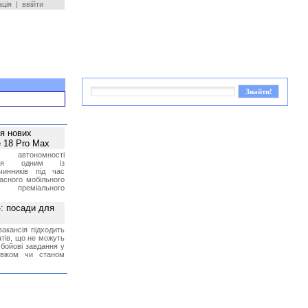
ація
|
ввійти
ея нових
 18 Pro Max
 автономності
ться одним із
чинників під час
асного мобільного
 преміального
»: посади для
акансія підходить
тів, що не можуть
бойові завдання у
 віком чи станом