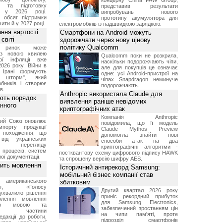
концерну China FAW Group,
я та підготовку
представив результати
х у 2026 році.
випробувань нового
й обсяг підтримки
прототипу акумулятора для
ти й у 2027 році.
електромобілів із надшвидкою зарядкою.
ння вартості
Смартфони на Android можуть
світі
здорожчати через нову цінову
політику Qualcomm
й ринок може
я з новою хвилею
Qualcomm поки не розкрила,
чої інфляції вже
наскільки подорожчають чіпи,
2026 року. Війни в
але для покупців це означає
а Ірані формують
одне: усі Android-пристрої на
й шторм", який
чіпах Snapdragon неминуче
обників і створює
подорожчають.
в.
Anthropic використала Claude для
ють порядок
виявлення раніше невідомих
инного
криптографічних атак
Компанія Anthropic
кий Союз оновлює
повідомила, що її модель
мпорту продукції
Claude Mythos Preview
о походження, що
допомогла знайти нові
від українських
способи атак на два
рів перегляду
криптографічні алгоритми -
 процесів, систем
постквантову схему цифрового підпису HAWK
ої документації.
та спрощену версію шифру AES.
вить мовлення
Історичний антирекорд Samsung:
мобільний бізнес компанії став
о американського
збитковим
ення, «Голосу
Другий квартал 2026 року
ухвалило рішення
приніс рекордний прибуток
влення мовлення
для Samsung Electronics,
ькою мовою та
забезпечений зростанням цін
ння частини
на чипи пам'яті, проте
редакції до роботи,
підрозділ смартфонів