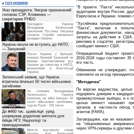
ТОП-НОВИНИ
"В проекте "Лахта" нескольк
Указ президента: Умєров призначений
аудиторию внутри России, дру
головою СЗР, Клименко —
Евросоюза и Украине, помимо п
секретарем РНБО
"Хусяйнова предположительн
Президент України
Володимир Зеленський
"Лахта", включая и попыт
призначив Pустема Умєрова
финансовых документах, нахо
головою Служби зовнішньої
затраты на действия в США, 
розвідки України.
реклама в соцсетях, регистрац
Україна ніколи не вступить до НАТО,
сообщает минюст США.
— Залужний
Операционный бюджет проекта
Посол України у Британії,
генерал Валерій Залужний не
2016-2018 годы составлял 35
вважає перспективним рух
его часть.
України до членства в НАТО,
визначений в Конституції
Обвинение не утверждает, чт
України.
повлияли на исход президентск
Зеленський заявив, що Україна
втратила близько 50 тисяч військових
"Методичка"
загиблими
По версии ведомства, целью
За словами Володимира
подорвать доверие к кандидат
Зеленського, Україна
промежуточные выборы, и к п
втратила на війні близько 50
тисяч військових загиблими,
целью минюст называет преп
тоді як Росія - 700 тисяч.
органов, в частности обход 
До ₴460 тис. щомісяця: уряд
агентов (FARA).
унормував додаткові виплати для
Заговорщики, как их называют
бійців НГУ, Нацполіції та
на "обыкновенных американск
прикордонників
через VPN-серверы и другими 
Міністр внутрішніх справ
України Іван Вигівський