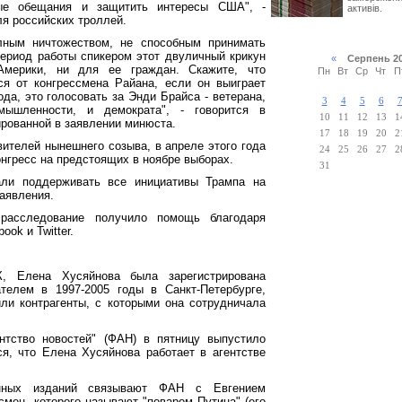
ые обещания и защитить интересы США", -
активів.
ля российских троллей.
лным ничтожеством, не способным принимать
период работы спикером этот двуличный крикун
«
Серпень 2
мерики, ни для ее граждан. Скажите, что
Пн
Вт
Ср
Чт
П
ся от конгрессмена Райана, если он выиграет
да, это голосовать за Энди Брайса - ветерана,
3
4
5
6
мышленности, и демократа", - говорится в
10
11
12
13
1
ированной в заявлении минюста.
17
18
19
20
2
вителей нынешнего созыва, в апреле этого года
24
25
26
27
2
онгресс на предстоящих в ноябре выборах.
31
али поддерживать все инициативы Трампа на
заявления.
расследование получило помощь благодаря
ok и Twitter.
 Елена Хусяйнова была зарегистрирована
телем в 1997-2005 годы в Санкт-Петербурге,
ли контрагенты, с которыми она сотрудничала
нтство новостей" (ФАН) в пятницу выпустило
ся, что Елена Хусяйнова работает в агентстве
нных изданий связывают ФАН с Евгением
смен, которого называют "поваром Путина" (его