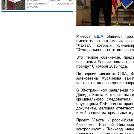
заморожених російських
активів.
Минюст
США
обвинил гра
вмешательства в американские
"Лахта", который финанси
"Федеральное агентство новост
Это первое обвинение, пред
попытками России повлиять н
пройдут 6 ноября 2018 года.
По версии минюста США, 44-
Алексеевна Хусяйнова зан
частности, на проведение опе
В 38-страничном заявлении по
Дэвида Холта источник вывод
криминального следователя,
служащими ФБР и иных правоо
документы, деловая отчетнос
и мой анализ материальных и 
Проект "Лахта" - российская
бизнесмен Евгений Викторо
контролирует - "Конкорд мене
говорится в заявлении америка