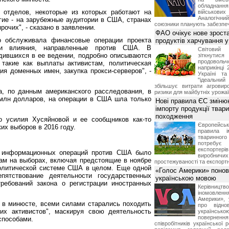
обладнанн
о отделов, некоторые из которых работают на
військови
Аналогічни
гие - на зарубежные аудитории в США, странах
союзники планують забезпечи
рочих", - сказано в заявлении.
ФАО очікує нове зроста
о обслуживала финансовые операции проекта
продуктів харчування у 
ки влияния, направленные против США. В
Світови
дившихся в ее ведении, подробно описываются
зіткнутис
продоволь
такие как выплаты активистам, политическая
наприкінці 
ия доменных имен, закупка прокси-серверов", -
Україні т
"ідеальни
збільшує витрати агровир
, по данным американского расследования, в
ризики для майбутніх урожаї
 млн долларов, на операции в США шла только
Нові правила ЄС зміню
імпорту продукції твар
походження
о усилия Хусяйновой и ее сообщников как-то
Європейсь
их выборов в 2016 году.
правила і
тваринног
потребує 
експорте
 информационных операций против США было
виробничих
ам на выборах, включая предстоящие в ноябре
простежуваності та експортн
олитической системе США в целом. Еще одной
«Голос Америки» поно
ятствование деятельности государственных
українською мовою
требований закона о регистрации иностранных
Керівництв
іномовл
Америки», 
 в минюсте, всеми силами старались походить
про відно
их активистов", маскируя свою деятельность
українс
поверне
способами.
співробітників української 