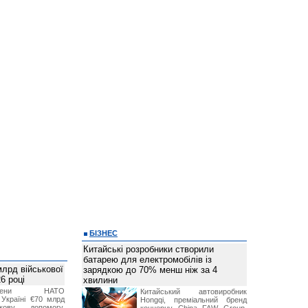
БІЗНЕС
Китайські розробники створили
батарею для електромобілів із
лрд військової
зарядкою до 70% менш ніж за 4
6 році
хвилини
-члени НАТО
Китайський автовиробник
Україні €70 млрд
Hongqi, преміальний бренд
кову допомогу,