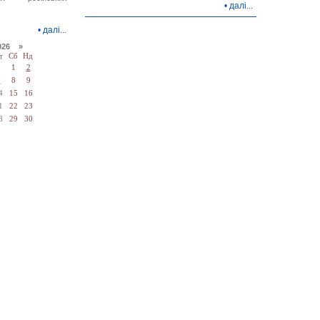
•
далі...
•
далі...
026 »
т
Сб
Нд
1
2
7
8
9
4
15
16
1
22
23
8
29
30