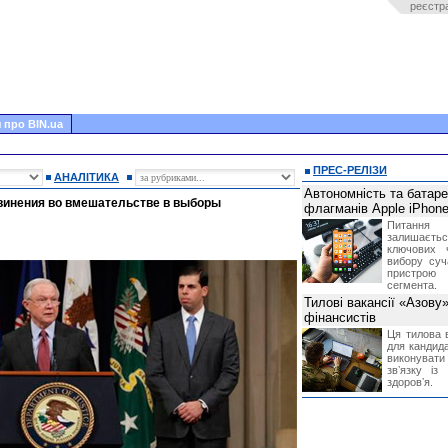
реєстр
 про BIN.ua
ПРЕС-РЕЛІЗИ
АНАЛІТИКА
Автономність та батар
винения во вмешательстве в выборы
флагманів Apple iPhone
Питання
залишає
ключових 
вибору суч
пристрою
сегмента.
Тилові вакансії «Азову
фінансистів
Ця тилова в
для кандида
виконувати 
звʼязку із
здоровʼя.