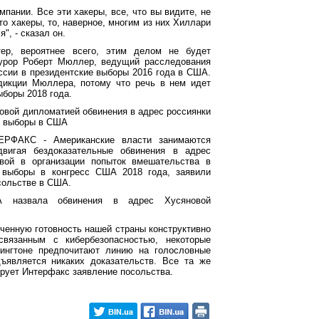
мпании. Все эти хакеры, все, что вы видите, не
то хакеры, то, наверное, многим из них Хиллари
", - сказал он.
тер, вероятнее всего, этим делом не будет
курор Роберт Мюллер, ведущий расследования
сии в президентские выборы 2016 года в США.
дикции Мюллера, потому что речь в нем идет
ыборы 2018 года.
овой дипломатией обвинения в адрес россиянки
в выборы в США
ТЕРФАКС - Американские власти занимаются
двигая бездоказательные обвинения в адрес
ой в организации попыток вмешательства в
 выборы в конгресс США 2018 года, заявили
сольстве в США.
 назвала обвинения в адрес Хусяновой
ученную готовность нашей страны конструктивно
связанным с кибербезопасностью, некоторые
ингтоне предпочитают линию на голословные
ъявляется никаких доказательств. Все та же
ирует Интерфакс заявление посольства.