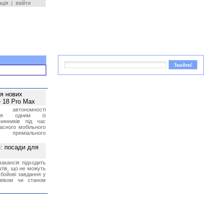
ація
|
ввійти
ея нових
 18 Pro Max
 автономності
ться одним із
чинників під час
асного мобільного
 преміального
»: посади для
акансія підходить
тів, що не можуть
бойові завдання у
 віком чи станом