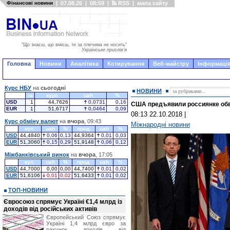
Фінансові новини
|
07.08.26
|
08:59
|
RSS
|
мапа сайту
"Що знаєш, що вмієш, те за плечима не носить"
Українське прислів'я
Головна
Новини
Аналітика
Котирування
Веб-майстру
Інформація
Курс НБУ
на
сьогодні
НОВИНИ
за
курс
uah
%
USD
1
44,7626
0,0731
0,16
США предъявили россиянке об
EUR
1
51,6717
0,0464
0,09
08:13 22.10.2018
|
Курс обміну валют
на
вчора
, 09:43
Міжнародні новини
куп.
uah
%
прод.
uah
%
USD
44,4840
0,06
0,13
44,9364
0,01
0,03
EUR
51,3060
0,15
0,29
51,9148
0,06
0,12
Міжбанківський ринок
на
вчора
, 17:05
куп.
uah
%
прод.
uah
%
USD
44,7000
0,00
0,00
44,7400
0,01
0,02
EUR
51,6106
0,01
0,02
51,6433
0,01
0,02
ТОП-НОВИНИ
Євросоюз спрямує Україні €1,4 млрд із
доходів від російських активів
Європейський Союз спрямує
Україні 1,4 млрд євро за
рахунок доходів від