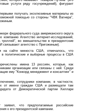
говые услуги ряду госучреждений), фигурант
первыми получать эксклюзивные материалы из
озможной помощью со стороны "ЧВК Вагнера",
гожиным.
жюри федерального суда американского округа
ю компанию Агентство интернет-исследований,
 троллей", во вмешательстве в президентские
И связывают агентство с Пригожиным).
ом на сайте минюста США, отмечалось, что
я в политические и выборные процессы в США
речислены имена 13 россиян, которые, как
никами организации или связаны с ней. Среди
ащие ему "Конкорд менеджмент и консалтинг" и
лючению, сотрудники компании, в частности,
тях от имени граждан США и размещали там
дидата от Демократической партии Хиллари
г заявил, что предполагаемые российские
ния к его президентской кампании.