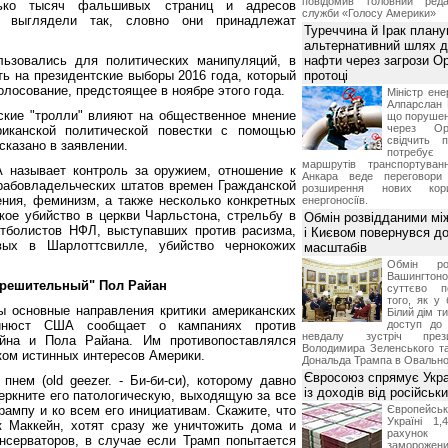
повідомив головний реда
ько тысяч фальшивых страниц и адресов
служби «Голосу Америки»
е выглядели так, словно они принадлежат
Туреччина й Ірак план
альтернативний шлях д
льзовались для политических манипуляций, в
нафти через загрози О
ть на президентские выборы 2016 года, который
протоці
олосование, предстоящее в ноябре этого года.
Міністр ене
Алпарслан 
ские "тролли" влияют на общественное мнение
що порушен
через Ор
иканской политической повестки с помощью
свідчить 
сказано в заявлении.
потребує 
маршрутів транспортува
 называет контроль за оружием, отношение к
Анкара веде переговор
абовладельческих штатов времен Гражданской
розширення нових кори
ния, феминизм, а также несколько конкретных
енергоносіїв.
кое убийство в церкви Чарльстона, стрельбу в
Обмін розвідданими мі
утболистов НФЛ, выступавших против расизма,
і Києвом повернувся д
вых в Шарлоттсвилле, убийство чернокожих
масштабів
Обмін ро
Вашингт
ерешительный" Пол Райан
суттєво п
того, як у 
ы основные направления критики американских
Білий дім т
минюст США сообщает о кампаниях против
доступ до 
невдалу зустріч през
йна и Пола Райана. Им противопоставлялся
Володимира Зеленського т
ом истинных интересов Америки.
Дональда Трампа в Овальном
Євросоюз спрямує Укра
пнем (old geezer. - Би-би-си), которому давно
із доходів від російськи
еркните его патологическую, выходящую за все
рампу и ко всем его инициативам. Скажите, что
Європейсь
Україні 1
к Маккейн, хотят сразу же уничтожить дома и
рахунок
онсерваторов, в случае если Трамп попытается
замороже