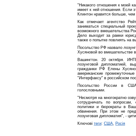
"Никакого отношения к моей ка
имеет к ней отношения. Если э
Клинтон нравится больше, чем я
Как отмечает агентство Рей
заниматься специальный про
возможного вмешательства Рос
Дело выходит за рамки юрис
также о попытке повлиять на в
Посольство РФ назвало лозунг
Хусяновой во вмешательстве 
Вашингтон. 20 октября. ИН
лозунговой дипломатией, вы
гражданки РФ Елены Хусянов
американские промежуточные
"Интерфаксу" в российском по
Посольство России в США
голословными.
"Несмотря на многократно озв
сотрудничать по вопросам, 
политики и бюрократы в Ваш
обвинения. При этом не пред
лозунговая дипломатия", - цит
Ключові
теги
:
США
,
Росія