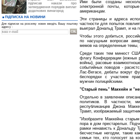
Ими были созданы нескол
підписав накази про
электронной почты, которы
затвердження порядків виплат
додаткових винагород
американцам.
ПІДПИСКА НА НОВИНИ
Эти страницы и адреса испо
частности для попыток повлия
Для підписки на розсилку новин введіть Вашу поштову
адресу :
выиграл Дональд Трамп, и на г
Чтобы этого добиться, россий
по насущным вопросам амер
мемов на определенные темы, 
Среди таких тем минюст США
флагу Конфедерации (южных р
войны), расовые взаимоотноше
событийных поводов - расистс
Лас-Вегасе, дебаты вокруг ф
беспорядки с участием пра
мужчин полицейскими.
"Старый пень" Маккейн и "н
Отдельно в заявлении описан
политиков. В частности, 
республиканцев Джона Макке
Трамп, изображаемый защитник
"Изобразите Маккейна старым 
пора в дом престарелых. Подч
рамки ненависть к Дональду Т
бесчестные негодяи, такие ка
семьи тех, кто голосует за к