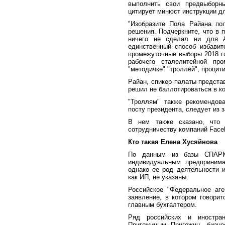
выполнить свои предвыборн
цитирует минюст инструкции д
"Изобразите Пола Райана по
решения. Подчеркните, что в 
ничего не сделал ни для А
единственный способ избавит
промежуточные выборы 2018 го
рабочего сталелитейной про
"методичке" "троллей", процит
Райан, спикер палаты предста
решил не баллотироваться в к
"Троллям" также рекомендов
посту президента, следует из 
В нем также сказано, что 
сотрудничеству компаний Facebo
Кто такая Елена Хусяйнова
По данным из базы СПАРК,
индивидуальным предпринима
однако ее род деятельности и
как ИП, не указаны.
Российское "Федеральное аге
заявление, в котором говорит
главным бухгалтером.
Ряд российских и иностра
Пригожиным. Пригожин - бизне