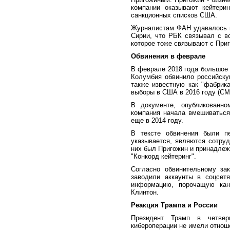
компании оказывают кейтерин
санкционных списков США.
Журналистам ФАН удавалось 
Сирии, что РБК связывал с в
которое тоже связывают с При
Обвинения в феврале
В феврале 2018 года большое 
Колумбия обвинило российску
также известную как "фабрика
выборы в США в 2016 году (СМ
В документе, опубликованн
компания начала вмешиватьс
еще в 2014 году.
В тексте обвинения были пе
указывается, являются сотруд
них был Пригожин и принадлеж
"Конкорд кейтеринг".
Согласно обвинительному зак
заводили аккаунты в соцсе
информацию, порочащую кан
Клинтон.
Реакция Трампа и России
Президент Трамп в четвер
кибероперации не имели отноше