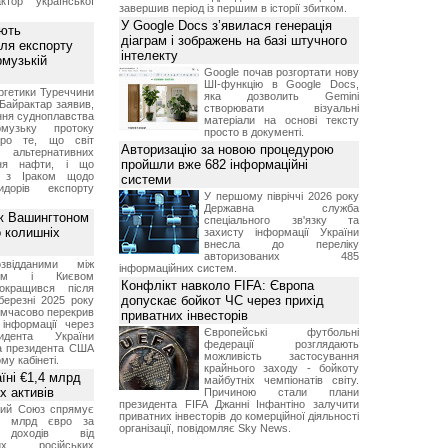
ктор української
завершив період із першим в історії збитком.
У Google Docs з’явилася генерація
ують
діаграм і зображень на базі штучного
ля експорту
інтелекту
рмузькій
Google почав розгортати нову
ШІ-функцію в Google Docs,
ргетики Туреччини
яка дозволить Gemini
Байрактар заявив,
створювати візуальні
ня судноплавства
матеріали на основі тексту
музьку протоку
просто в документі.
про те, що світ
Авторизацію за новою процедурою
альтернативних
пройшли вже 682 інформаційні
ння нафти, і що
и з Іраком щодо
системи
дорів експорту
У першому півріччі 2026 року
Державна служба
ж Вашингтоном
спеціального зв'язку та
о колишніх
захисту інформації України
внесла до переліку
авторизованих 485
звідданими між
інформаційних систем.
оном і Києвом
Конфлікт навколо FIFA: Європа
окращився після
допускає бойкот ЧС через прихід
березні 2025 року
имчасово перекрив
приватних інвесторів
інформації через
Європейські футбольні
идента України
федерації розглядають
а президента США
можливість застосування
у кабінеті.
крайнього заходу - бойкоту
їні €1,4 млрд
майбутніх чемпіонатів світу.
х активів
Причиною стали плани
президента FIFA Джанні Інфантіно залучити
кий Союз спрямує
приватних інвесторів до комерційної діяльності
,4 млрд євро за
організації, повідомляє Sky News.
 доходів від
них російських