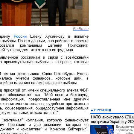
Би-Би-си
жданку
России
Елену Хусяйнову в попытке
 выборы. По его данным, она работал в проекте
ровался компаниями Евгения Пригожина.
ей" утверждает, что это его сотрудница.
ъявленное россиянам в связи с возможными
а промежуточные выборы в конгресс, которые
летняя жительница Санкт-Петербурга Елена
ималась учетом финансов, которые шли, в
раций по влиянию на американские выборы.
д присягой от имени специального агента ФБР
ов обозначается так: "Мой опыт и бэкграунд
 информация, предоставленная мне другими
хранительных органов, судебные протоколы и
ть, собеседования, общедоступная информация
У РУБРИЦІ
документальных доказательств".
НАТО анонсувало €70 м
 "зонтичная" компания, которую финансирует
підтримки України у 202
вич Пригожин и две компании, которые он
Держави
джмент и консалтинг" и "Конкорд Кейтеринг",
спрямують 
нского минюста.
на війсь