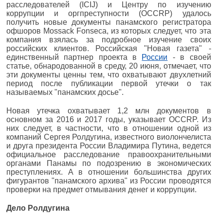
расследователей (ICIJ) и Центру по изучению
коррупции и оргпреступности (OCCRP) удалось
получить новые документы панамского регистратора
офшоров Mossack Fonseca, из которых следует, что эта
компания взялась за подробное изучение своих
российских клиентов. Российская "Новая газета" -
единственный партнер проекта в
России
- в своей
статье, обнародованной в среду, 20 июня, отмечает, что
эти документы ценны тем, что охватывают двухлетний
период после публикации первой утечки о так
называемых "панамских досье".
Новая утечка охватывает 1,2 млн документов в
основном за 2016 и 2017 годы, указывает OCCRP. Из
них следует, в частности, что в отношении одной из
компаний Сергея Ролдугина, известного виолончелиста
и друга президента России Владимира Путина, ведется
официальное расследование правоохранительными
органами Панамы по подозрению в экономических
преступлениях. А в отношении большинства других
фигурантов "панамского архива" из России проводятся
проверки на предмет отмывания денег и коррупции.
Дело Ролдугина