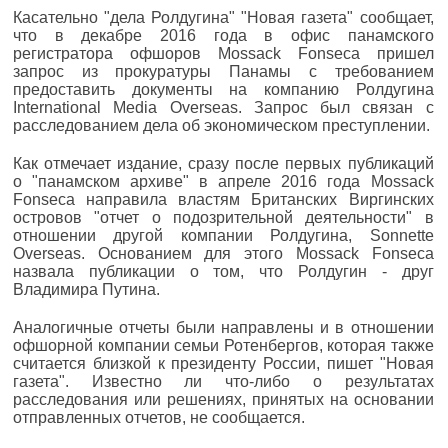
Касательно "дела Ролдугина" "Новая газета" сообщает,
что в декабре 2016 года в офис панамского
регистратора офшоров Mossack Fonseca пришел
запрос из прокуратуры Панамы с требованием
предоставить документы на компанию Ролдугина
International Media Overseas. Запрос был связан с
расследованием дела об экономическом преступлении.
Как отмечает издание, сразу после первых публикаций
о "панамском архиве" в апреле 2016 года Mossack
Fonseca направила властям Британских Виргинских
островов "отчет о подозрительной деятельности" в
отношении другой компании Ролдугина, Sonnette
Overseas. Основанием для этого Mossack Fonseca
назвала публикации о том, что Ролдугин - друг
Владимира Путина.
Аналогичные отчеты были направлены и в отношении
офшорной компании семьи Ротенбергов, которая также
считается близкой к президенту России, пишет "Новая
газета". Известно ли что-либо о результатах
расследования или решениях, принятых на основании
отправленных отчетов, не сообщается.