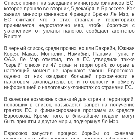
Список принят на заседании министров финансов ЕС,
которое прошло во вторник, 5 декабря, в Брюсселе. Как
заявил министр финансов Франции Брюно Ле Мэр, в
ЕС считают, что в этих странах и территориях
принимается недостаточно мер, чтобы бороться с
уклонением от уплаты налогов, сообщает агентство
Reuters.
В черный список, среди прочих, вошли Бахрейн, Южная
Корея, Макао, Монголия, Намибия, Панама, Тунис и
ОАЭ. Ле Мэр отметил, что в ЕС утвердили также
"серый" список из 47 стран и территорий, которые в
настоящий момент не нарушают законы Евросоюза,
однако от них ожидают большей прозрачности в
налоговом законодательстве и готовности к обмену
информацией о налоговых уклонистах со странами ЕС.
В качестве возможных санкций для стран и территорий,
попавших в список, называется запрет на получение
грантов ЕС и финансирование программ из средств
Евросоюза. Кроме того, в ближайшие недели могут
быть приняты и другие меры, подчеркнул Ле Мэр.
Евросоюз запустил процесс борьбы со схемами
нелегального обогащения при помощи офшоров в