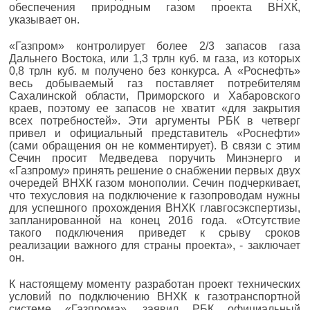
обеспечения природным газом проекта ВНХК,
указывает он.
«Газпром» контролирует более 2/3 запасов газа
Дальнего Востока, или 1,3 трлн куб. м газа, из которых
0,8 трлн куб. м получено без конкурса. А «Роснефть»
весь добываемый газ поставляет потребителям
Сахалинской области, Приморского и Хабаровского
краев, поэтому ее запасов не хватит «для закрытия
всех потребностей». Эти аргументы РБК в четверг
привел и официальный представитель «Роснефти»
(сами обращения он не комментирует). В связи с этим
Сечин просит Медведева поручить Минэнерго и
«Газпрому» принять решение о снабжении первых двух
очередей ВНХК газом монополии. Сечин подчеркивает,
что техусловия на подключение к газопроводам нужны
для успешного прохождения ВНХК главгосэкспертизы,
запланированной на конец 2016 года. «Отсутствие
такого подключения приведет к срыву сроков
реализации важного для страны проекта», - заключает
он.
К настоящему моменту разработан проект технических
условий по подключению ВНХК к газотранспортной
системе «Газпрома», заявил РБК официальный