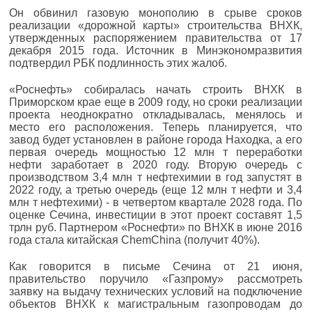
Он обвинил газовую монополию в срыве сроков
реализации «дорожной карты» строительства ВНХК,
утвержденных распоряжением правительства от 17
декабря 2015 года. Источник в Минэкономразвития
подтвердил РБК подлинность этих жалоб.
«Роснефть» собиралась начать строить ВНХК в
Приморском крае еще в 2009 году, но сроки реализации
проекта неоднократно откладывалась, менялось и
место его расположения. Теперь планируется, что
завод будет установлен в районе города Находка, а его
первая очередь мощностью 12 млн т переработки
нефти заработает в 2020 году. Вторую очередь с
производством 3,4 млн т нефтехимии в год запустят в
2022 году, а третью очередь (еще 12 млн т нефти и 3,4
млн т нефтехими) - в четвертом квартале 2028 года. По
оценке Сечина, инвестиции в этот проект составят 1,5
трлн руб. Партнером «Роснефти» по ВНХК в июне 2016
года стала китайская ChemChina (получит 40%).
Как говорится в письме Сечина от 21 июня,
правительство поручило «Газпрому» рассмотреть
заявку на выдачу технических условий на подключение
объектов ВНХК к магистральным газопроводам до