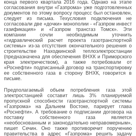
конца первого квартала 2016 года. Однако на этапе
согласования внутри «Газпрома» уже подготовленных
документов по этому вопросу процесс был остановлен,
следует из письма. Техусловия подключения не
согласовали две «дочки» монополии - «Газпром инвест
газификация» и «Газпром трансгаз Томск». Эти
компании сочли необходимым уточнить
«гидравлический расчет проекта газотранспортной
системы» из-за отсутствия окончательного решения о
строительстве Находкинской теплоэлектростанции
(предназначена для обеспечения ВНХК и Приморского
края электричеством), а также потребовали от
«Роснефти» подписанный договор на транспортировку
ее собственного газа в сторону ВНХК, говорится в
письме.
Предполагаемый объем потребления газа этой
электростанцией составит лишь 3% планируемой
пропускной способности газотранспортной системы
«Газпрома» на Дальнем Востоке, парирует глава
«Роснефти». А требование о подписании договора на
поставку собственного газа является
«необоснованным и законодательно неправомерным»,
пишет Сечин. Оно также противоречит поручению
правительства в адрес «Газпрома» решить задачу