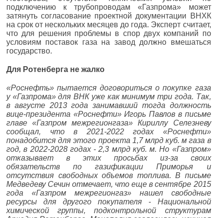
подключению к трубопроводам «Газпрома» может
затянуть согласование проектной документации ВНХК
на срок от нескольких месяцев до года. Эксперт считает,
что для решения проблемы в спор двух компаний по
условиям поставок газа на завод должно вмешаться
государство.
Для Ротенберга не жалко
«Роснефть» пытается договориться о покупке газа
у «Газпрома» для ВНК уже как минимум три года. Так,
в августе 2013 года занимавший тогда должность
вице-президента «Роснефти» Игорь Павлов в письме
главе «Газпром межрегионгаза» Кириллу Селезневу
сообщал, что в 2021-2022 годах «Роснефти»
понадобится для этого проекта 1,7 млрд куб. м газа в
год, в 2022-2028 годах - 2,3 млрд куб. м​. Но «Газпром»
отказывает в этих просьбах из-за своих
обязательств по газификации Приморья и
отсутствия свободных объемов топлива. В письме
Медведеву Сечин отмечает, что еще в сентябре 2015
года «Газпром межрегионгаз» нашел свободные
ресурсы для другого покупателя - Национальной
химической группы, подконтрольной структурам