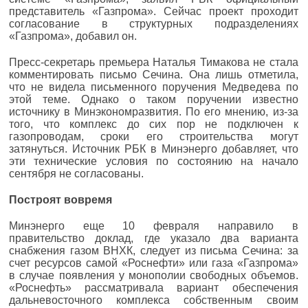
представитель «Газпрома». Сейчас проект проходит
согласование в структурных подразделениях
«Газпрома», добавил он.
Пресс-секретарь премьера Наталья Тимакова не стала
комментировать письмо Сечина. Она лишь отметила,
что не видела письменного поручения Медведева по
этой теме. Однако о таком поручении известно
источнику в Минэкономразвития. ​По его мнению, из-за
того, что комплекс до сих пор не подключен к
газопроводам, сроки его строительства могут
затянуться. Источник РБК в Минэнерго добавляет, что
эти технические условия по состоянию на начало
сентября не согласованы.
Построят вовремя
Минэнерго еще 10 февраля направило в
правительство доклад, где указало два варианта
снабжения газом ВНХК, следует из письма Сечина: за
счет ресурсов самой «Роснефти» или газа «Газпрома»
в случае появления у монополии свободных объемов.
«Роснефть» рассматривала вариант обеспечения
дальневосточного комплекса собственным своим