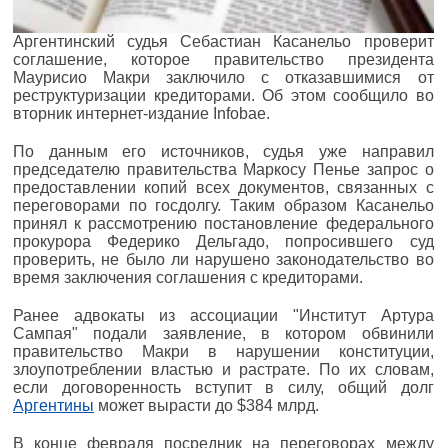
Аргентинский судья Себастиан Касанельо проверит
соглашение, которое правительство президента
Маурисио Макри заключило с отказавшимися от
реструктуризации кредиторами. Об этом сообщило во
вторник интернет-издание Infobae.
По данным его источников, судья уже направил
председателю правительства Маркосу Пенье запрос о
предоставлении копий всех документов, связанных с
переговорами по госдолгу. Таким образом Касанельо
принял к рассмотрению постановление федерального
прокурора Федерико Дельгадо, попросившего суд
проверить, не было ли нарушено законодательство во
время заключения соглашения с кредиторами.
Ранее адвокаты из ассоциации "Институт Артура
Сампая" подали заявление, в котором обвинили
правительство Макри в нарушении конституции,
злоупотреблении властью и растрате. По их словам,
если договоренность вступит в силу, общий долг
Аргентины
может вырасти до $384 млрд.
В конце февраля посредник на переговорах между