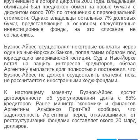
крупнейшего в истории дефолта 2001 года. Владельцам
облигаций был предложен обмен на новые бумаги с
дисконтом около 70% по отношению к первоначальной
стоимости. Однако владельцы остальных 7% долговых
бумаг, представляющие в основном спекулятивные
инвестиционные фонды, на это списание не
согласились.
Буэнос-Айрес осуществлял некоторые выплаты через
один из нью-йоркских банков, попав таким образом под
юрисдикцию американской юстиции. Суд в Нью-Йорке
встал на защиту интересов кредиторов, обязал
Аргентину выплатить долг полностью и постановил, что
Буэнос-Айрес не должен осуществлять платежи, пока
не рассчитается с иностранными хедж-фондами.
К настоящему моменту Буэнос-Айрес достиг
договоренности об урегулировании долга с 85%
кредиторов. Ранее министр экономики и финансов
Аргентины Альфонсо Прат-Гай сообщил, что
задолженность Аргентины перед отказавшимися от
реструктуризации фондами составляет около 20 млрд
долларов.