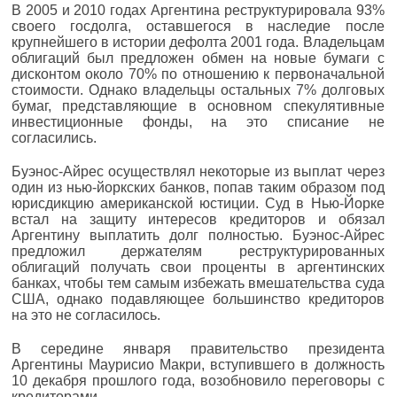
В 2005 и 2010 годах Аргентина реструктурировала 93%
своего госдолга, оставшегося в наследие после
крупнейшего в истории дефолта 2001 года. Владельцам
облигаций был предложен обмен на новые бумаги с
дисконтом около 70% по отношению к первоначальной
стоимости. Однако владельцы остальных 7% долговых
бумаг, представляющие в основном спекулятивные
инвестиционные фонды, на это списание не
согласились.
Буэнос-Айрес осуществлял некоторые из выплат через
один из нью-йоркских банков, попав таким образом под
юрисдикцию американской юстиции. Суд в Нью-Йорке
встал на защиту интересов кредиторов и обязал
Аргентину выплатить долг полностью. Буэнос-Айрес
предложил держателям реструктурированных
облигаций получать свои проценты в аргентинских
банках, чтобы тем самым избежать вмешательства суда
США, однако подавляющее большинство кредиторов
на это не согласилось.
В середине января правительство президента
Аргентины Маурисио Макри, вступившего в должность
10 декабря прошлого года, возобновило переговоры с
кредиторами.