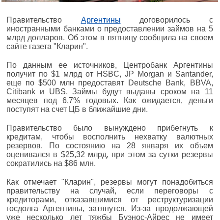
Правительство
Аргентины
договорилось с
иностранными банками о предоставлении займов на 5
млрд долларов. Об этом в пятницу сообщила на своем
сайте газета "Кларин".
По данным ее источников, Центробанк Аргентины
получит по $1 млрд от HSBC, JP Morgan и Santander,
еще по $500 млн предоставят Deutsche Bank, BBVA,
Citibank и UBS. Займы будут выданы сроком на 11
месяцев под 6,7% годовых. Как ожидается, деньги
поступят на счет ЦБ в ближайшие дни.
Правительство было вынуждено прибегнуть к
кредитам, чтобы восполнить нехватку валютных
резервов. По состоянию на 28 января их объем
оценивался в $25,32 млрд, при этом за сутки резервы
сократились на $86 млн.
Как отмечает "Кларин", резервы могут понадобиться
правительству на случай, если переговоры с
кредиторами, отказавшимися от реструктуризации
госдолга Аргентины, затянутся. Из-за продолжающей
уже несколько лет тяжбы Буэнос-Айрес не имеет