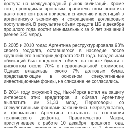
доступа на международный рынок облигаций. Кроме
того, проводимая прошлым правительством политика
валютного контроля привела к снижению инвестиций в
аргентинскую экономику и сокращению долларовых
поступлений. В результате объем средств ЦБ в декабре
прошлого года достиг минимальных за 9 лет значений
(менее $25 млрд).
В 2005 и 2010 годах Аргентина реструктурировала 93%
своего госдолга, оставшегося в наследие после
крупнейшего в истории дефолта 2001 года. Владельцам
облигаций был предложен обмен на новые бумаги с
дисконтом около 70% к первоначальной стоимости.
Однако владельцы около 7% долговых бумаг,
представляющие в основном спекулятивные
инвестиционные фонды, на списание не согласились.
В 2014 году окружной суд Нью-Йорка встал на защиту
интересов этих кредиторов и обязал Аргентину
выплатить им $1,33 млрд. Переговоры со
спекулятивными фондами закончились безрезультатно,
и формально Аргентина оказалась в состоянии
технического дефолта. Правительство Макри,
приступившее к работе 10 декабря прошлого года,