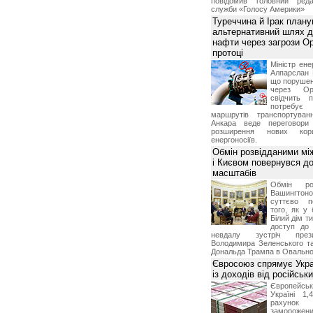
повідомив головний реда
служби «Голосу Америки»
Туреччина й Ірак план
альтернативний шлях д
нафти через загрози О
протоці
Міністр ене
Алпарслан 
що порушен
через Ор
свідчить 
потребує 
маршрутів транспортува
Анкара веде переговор
розширення нових кори
енергоносіїв.
Обмін розвідданими мі
і Києвом повернувся д
масштабів
Обмін ро
Вашингт
суттєво п
того, як у 
Білий дім т
доступ до 
невдалу зустріч през
Володимира Зеленського т
Дональда Трампа в Овальном
Євросоюз спрямує Укра
із доходів від російськи
Європейсь
Україні 1
рахунок
замороже