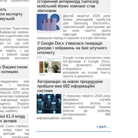
ктор української
Історичний антирекорд Samsung:
мобільний бізнес компанії став
ують
збитковим
ля експорту
Другий квартал 2026 року
рмузькій
приніс рекордний прибуток
для Samsung Electronics,
забезпечений зростанням цін
ргетики Туреччини
на чипи пам'яті, проте
Байрактар заявив,
підрозділ смартфонів
ня судноплавства
завершив період із першим в історії збитком.
музьку протоку
У Google Docs з’явилася генерація
про те, що світ
альтернативних
діаграм і зображень на базі штучного
ння нафти, і що
інтелекту
и з Іраком щодо
Google почав розгортати нову
дорів експорту
ШІ-функцію в Google Docs,
яка дозволить Gemini
ж Вашингтоном
створювати візуальні
о колишніх
матеріали на основі тексту
просто в документі.
Авторизацію за новою процедурою
звідданими між
оном і Києвом
пройшли вже 682 інформаційні
окращився після
системи
березні 2025 року
У першому півріччі 2026 року
имчасово перекрив
Державна служба
інформації через
спеціального зв'язку та
идента України
захисту інформації України
а президента США
внесла до переліку
у кабінеті.
авторизованих 485
їні €1,4 млрд
інформаційних систем.
х активів
кий Союз спрямує
•
далі...
,4 млрд євро за
 доходів від
них російських