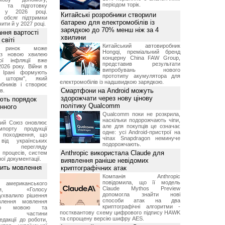
періодом торік.
я та підготовку
х у 2026 році.
Китайські розробники створили
й обсяг підтримки
батарею для електромобілів із
ти й у 2027 році.
зарядкою до 70% менш ніж за 4
ння вартості
хвилини
світі
Китайський автовиробник
й ринок може
Hongqi, преміальний бренд
я з новою хвилею
концерну China FAW Group,
чої інфляції вже
представив результати
2026 року. Війни в
випробувань нового
а Ірані формують
прототипу акумулятора для
й шторм", який
електромобілів із надшвидкою зарядкою.
обників і створює
Смартфони на Android можуть
в.
здорожчати через нову цінову
ють порядок
політику Qualcomm
инного
Qualcomm поки не розкрила,
наскільки подорожчають чіпи,
кий Союз оновлює
але для покупців це означає
мпорту продукції
одне: усі Android-пристрої на
о походження, що
чіпах Snapdragon неминуче
від українських
подорожчають.
рів перегляду
Anthropic використала Claude для
 процесів, систем
ої документації.
виявлення раніше невідомих
вить мовлення
криптографічних атак
Компанія Anthropic
повідомила, що її модель
о американського
Claude Mythos Preview
ення, «Голосу
допомогла знайти нові
ухвалило рішення
способи атак на два
влення мовлення
криптографічні алгоритми -
ькою мовою та
постквантову схему цифрового підпису HAWK
ння частини
та спрощену версію шифру AES.
редакції до роботи,