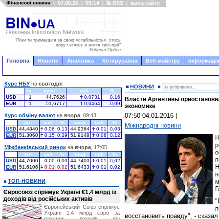
Фінансові новини
|
07.08.26
|
09:14
|
RSS
|
мапа сайту
"Поки ти тримаєшся за свою «стабільність», хтось
поруч втілює в життя твої мрії"
Роберт Орбен
Головна
Новини
Аналітика
Котирування
Веб-майстру
Інформація
Курс НБУ
на
сьогодні
НОВИНИ
за
курс
uah
%
USD
1
44,7626
0,0731
0,16
Власти Аргентины приостанов
EUR
1
51,6717
0,0464
0,09
экономике
07:50 04.01.2016
|
Курс обміну валют
на
вчора
, 09:43
куп.
uah
%
прод.
uah
%
Міжнародні новини
USD
44,4840
0,06
0,13
44,9364
0,01
0,03
EUR
51,3060
0,15
0,29
51,9148
0,06
0,12
Міжбанківський ринок
на
вчора
, 17:05
о
куп.
uah
%
прод.
uah
%
USD
44,7000
0,00
0,00
44,7400
0,01
0,02
Н
EUR
51,6106
0,01
0,02
51,6433
0,01
0,02
н
ТОП-НОВИНИ
м
Г
Євросоюз спрямує Україні €1,4 млрд із
доходів від російських активів
Європейський Союз спрямує
Україні 1,4 млрд євро за
восстановить правду", - сказа
рахунок доходів від