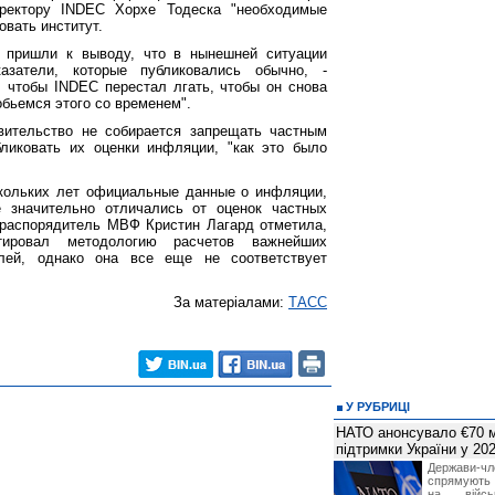
ректору INDEC Хорхе Тодеска "необходимые
овать институт.
) пришли к выводу, что в нынешней ситуации
азатели, которые публиковались обычно, -
, чтобы INDEC перестал лгать, чтобы он снова
обьемся этого со временем".
вительство не собирается запрещать частным
ликовать их оценки инфляции, "как это было
кольких лет официальные данные о инфляции,
 значительно отличались от оценок частных
-распорядитель МВФ Кристин Лагард отметила,
ктировал методологию расчетов важнейших
елей, однако она все еще не соответствует
За матеріалами:
ТАСС
У РУБРИЦІ
НАТО анонсувало €70 м
підтримки України у 202
Держави
спрямують 
на війсь