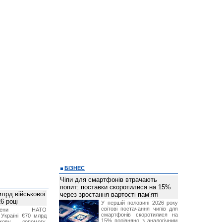
БІЗНЕС
Чіпи для смартфонів втрачають
попит: поставки скоротилися на 15%
лрд військової
через зростання вартості пам’яті
6 році
У першій половині 2026 року
світові постачання чипів для
-члени НАТО
смартфонів скоротилися на
Україні €70 млрд
15% порівняно з аналогічним
кову допомогу,