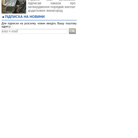
підписав накази про
затвердження порядків виплат
додаткових винагород
ПІДПИСКА НА НОВИНИ
Для підписки на розсилку новин введіть Вашу поштову
адресу :