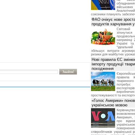
обладнанн
військови
Аналогічни
союзники планують забезпечи
ФАО очікує нове зроста
продуктів харчування у 
Світови
зіткнутис
продоволь
наприкінці 
Україні т
"ідеальни
збільшує витрати агровир
ризики для майбутніх урожаї
Нові правила ЄС зміню
імпорту продукції твар
походження
Європейсь
правила і
тваринног
потребує 
експорте
виробничих
простежуваності та експортн
«Голос Америки» поно
українською мовою
Керівництв
іномовл
Америки», 
про відно
українс
поверне
співробітників української 