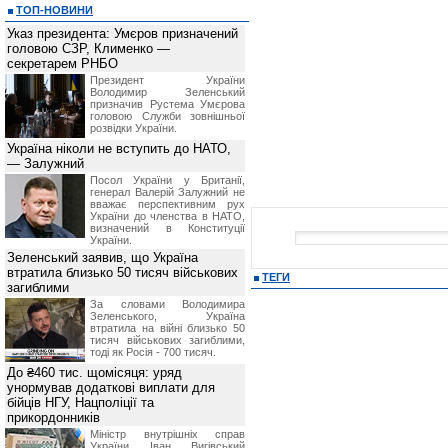
ТОП-НОВИНИ
Указ президента: Умєров призначений
головою СЗР, Клименко —
секретарем РНБО
Президент України
Володимир Зеленський
призначив Pустема Умєрова
головою Служби зовнішньої
розвідки України.
Україна ніколи не вступить до НАТО,
— Залужний
Посол України у Британії,
генерал Валерій Залужний не
вважає перспективним рух
України до членства в НАТО,
визначений в Конституції
України.
Зеленський заявив, що Україна
втратила близько 50 тисяч військових
ТЕГИ
загиблими
За словами Володимира
Зеленського, Україна
втратила на війні близько 50
тисяч військових загиблими,
тоді як Росія - 700 тисяч.
До ₴460 тис. щомісяця: уряд
унормував додаткові виплати для
бійців НГУ, Нацполіції та
прикордонників
Міністр внутрішніх справ
України Іван Вигівський