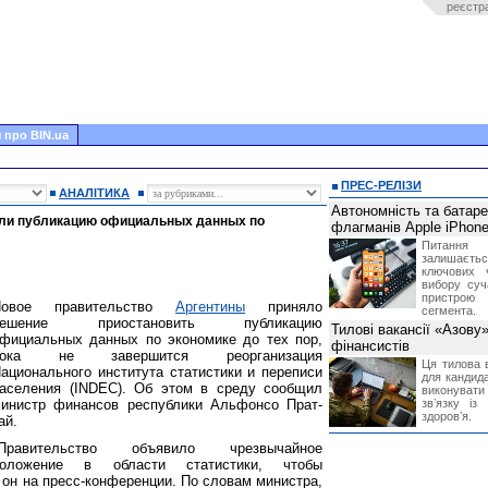
реєстр
 про BIN.ua
ПРЕС-РЕЛІЗИ
АНАЛІТИКА
Автономність та батар
или публикацию официальных данных по
флагманів Apple iPhone
Питання
залишає
ключових 
вибору суч
пристрою
Новое правительство
Аргентины
приняло
сегмента.
решение приостановить публикацию
Тилові вакансії «Азову
фициальных данных по экономике до тех пор,
фінансистів
пока не завершится реорганизация
Ця тилова в
ационального института статистики и переписи
для кандида
аселения (INDEC). Об этом в среду сообщил
виконувати 
инистр финансов республики Альфонсо Прат-
звʼязку із
здоровʼя.
ай.
"Правительство объявило чрезвычайное
положение в области статистики, чтобы
л он на пресс-конференции. По словам министра,