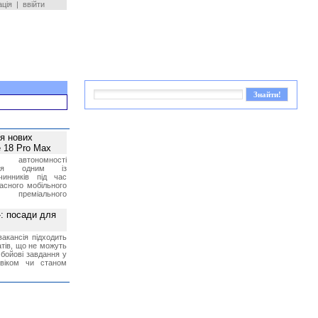
ація
|
ввійти
ея нових
 18 Pro Max
 автономності
ться одним із
чинників під час
асного мобільного
 преміального
»: посади для
акансія підходить
тів, що не можуть
бойові завдання у
 віком чи станом