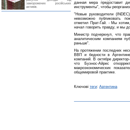
данная мера предоставит ди
заморожених російських
инструменты", чтобы реорганиз
активів.
"Новые руководители (INDEC
невозможно публиковать пок
отметил Прат-Гай. - Мы хотим
начал говорить правду, и мы д
Министр подчеркнул, что пра
аналитическим компаниям пуб
раньше".
На протяжении последних нес
ВВП и бедности в Аргентине
компаний. В октябре директор
что Буэнос-Айрес откорре
макроэкономических показат
общемировой практике.
Ключові
теги
:
Аргентина