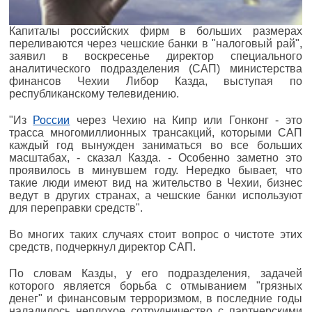
Капиталы российских фирм в больших размерах
переливаются через чешские банки в "налоговый рай",
заявил в воскресенье директор специального
аналитического подразделения (САП) министерства
финансов Чехии Либор Казда, выступая по
республиканскому телевидению.
"Из
России
через Чехию на Кипр или Гонконг - это
трасса многомиллионных трансакций, которыми САП
каждый год вынужден заниматься во все больших
масштабах, - сказал Казда. - Особенно заметно это
проявилось в минувшем году. Нередко бывает, что
такие люди имеют вид на жительство в Чехии, бизнес
ведут в других странах, а чешские банки используют
для переправки средств".
Во многих таких случаях стоит вопрос о чистоте этих
средств, подчеркнул директор САП.
По словам Казды, у его подразделения, задачей
которого является борьба с отмыванием "грязных
денег" и финансовым терроризмом, в последние годы
наладилось неплохое сотрудничество с партнерскими