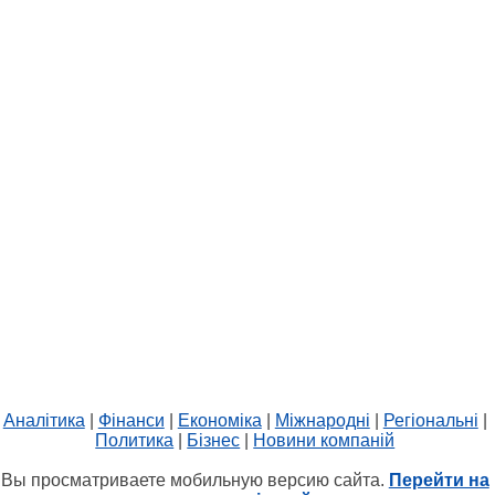
Аналітика
|
Фінанси
|
Економіка
|
Міжнародні
|
Регіональні
|
Политика
|
Бізнес
|
Новини компаній
Вы просматриваете мобильную версию сайта.
Перейти на