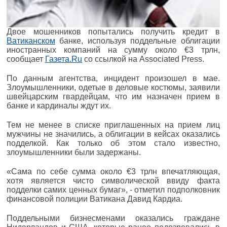
Двое мошенников попытались получить кредит в
Ватиканском
банке, используя поддельные облигации
иностранных компаний на сумму около €3 трлн,
сообщает
Газета.Ru
со ссылкой на Associated Press.
По данным агентства, инцидент произошел в мае.
Злоумышленники, одетые в деловые костюмы, заявили
швейцарским гвардейцам, что им назначен прием в
банке и кардиналы ждут их.
Тем не менее в списке приглашенных на прием лиц
мужчины не значились, а облигации в кейсах оказались
подделкой. Как только об этом стало известно,
злоумышленники были задержаны.
«Сама по себе сумма около €3 трлн впечатляющая,
хотя является чисто символической ввиду факта
подделки самих ценных бумаг», - отметил подполковник
финансовой полиции Ватикана Давид Кардиа.
Поддельными бизнесменами оказались граждане