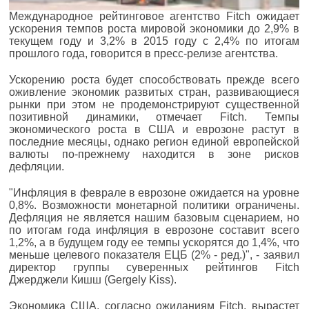
Международное рейтинговое агентство Fitch ожидает
ускорения темпов роста мировой экономики до 2,9% в
текущем году и 3,2% в 2015 году с 2,4% по итогам
прошлого года, говорится в пресс-релизе агентства.
Ускорению роста будет способствовать прежде всего
оживление экономик развитых стран, развивающиеся
рынки при этом не продемонстрируют существенной
позитивной динамики, отмечает Fitch. Темпы
экономического роста в США и еврозоне растут в
последние месяцы, однако регион единой европейской
валюты по-прежнему находится в зоне рисков
дефляции.
"Инфляция в феврале в еврозоне ожидается на уровне
0,8%. Возможности монетарной политики ограничены.
Дефляция не является нашим базовым сценарием, но
по итогам года инфляция в еврозоне составит всего
1,2%, а в будущем году ее темпы ускорятся до 1,4%, что
меньше целевого показателя ЕЦБ (2% - ред.)", - заявил
директор группы суверенных рейтингов Fitch
Джерджели Кишш (Gergely Kiss).
Экономика США, согласно ожиданиям Fitch, вырастет