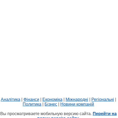
Аналітика
|
Фінанси
|
Економіка
|
Міжнародні
|
Регіональні
|
Политика
|
Бізнес
|
Новини компаній
Вы просматриваете мобильную версию сайта.
Перейти на