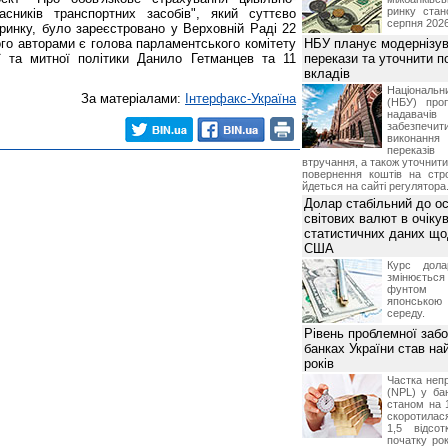
ринку стан
асників транспортних засобів", який суттєво
серпня 2026
ринку, було зареєстровано у Верховній Раді 22
го авторами є голова парламентського комітету
НБУ планує модернізув
ї та митної політики Данило Гетманцев та 11
перекази та уточнити 
вкладів
Національ
За матеріалами:
Інтерфакс-Україна
(НБУ) проп
надавачів 
забезпечит
виконан
переказі
втручання, а також уточнит
повернення коштів на стр
йдеться на сайті регулятора
Долар стабільний до о
світових валют в очікув
статистичних даних що
США
Курс дол
змінюється
фунтом 
японською
середу.
Рівень проблемної забо
банках України став на
років
Частка неп
(NPL) у бан
станом на 
скоротилася
1,5 відсо
початку рок