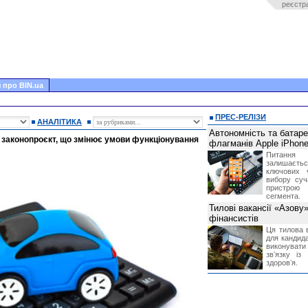
реєстр
 про BIN.ua
ПРЕС-РЕЛІЗИ
АНАЛІТИКА
Автономність та батар
 законопроєкт, що змінює умови функціонування
флагманів Apple iPhone
Питання
залишає
ключових 
вибору суч
пристрою
сегмента.
Тилові вакансії «Азову
фінансистів
Ця тилова в
для кандида
виконувати 
звʼязку із
здоровʼя.