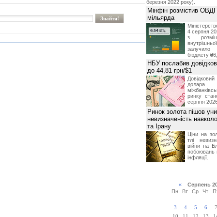
березня 2022 року).
Мінфін розмістив ОВДП
мільярда
Міністерств
4 серпня 20
з розміщ
внутрішньої
залучило
бюджету ₴6,
НБУ послабив довідкови
до 44,81 грн/$1
Довідкови
долар
міжбанків
ринку стан
серпня 2026
Ринок золота пішов уни
невизначеність навкол
та Ірану
Ціни на зо
тлі невизн
війни на Б
побоювань 
інфляції.
«
Серпень 2
Пн
Вт
Ср
Чт
П
3
4
5
6
10
11
12
13
1