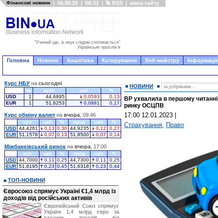
Фінансові новини
|
06.08.26
|
08:32
|
RSS
|
мапа сайту
"Учений іде, а неук слідом спотикається"
Українське прислів'я
Головна
Новини
Аналітика
Котирування
Веб-майстру
Інформація
Курс НБУ
на
сьогодні
НОВИНИ
за
курс
uah
%
USD
1
44,6895
0,0593
0,13
ВР ухвалила в першому читанні
EUR
1
51,6253
0,0881
0,17
ринку ОСЦПВ
17:00 12.01.2023
|
Курс обміну валют
на
вчора
, 09:46
куп.
uah
%
прод.
uah
%
Страхування
,
Право
USD
44,4261
0,13
0,30
44,9235
0,12
0,27
EUR
51,1578
0,07
0,13
51,8500
0,07
0,14
Міжбанківський ринок
на
вчора
, 17:00
куп.
uah
%
прод.
uah
%
USD
44,7000
0,11
0,25
44,7300
0,11
0,25
EUR
51,6195
0,23
0,45
51,6318
0,23
0,44
ТОП-НОВИНИ
Євросоюз спрямує Україні €1,4 млрд із
доходів від російських активів
Європейський Союз спрямує
Україні 1,4 млрд євро за
рахунок доходів від