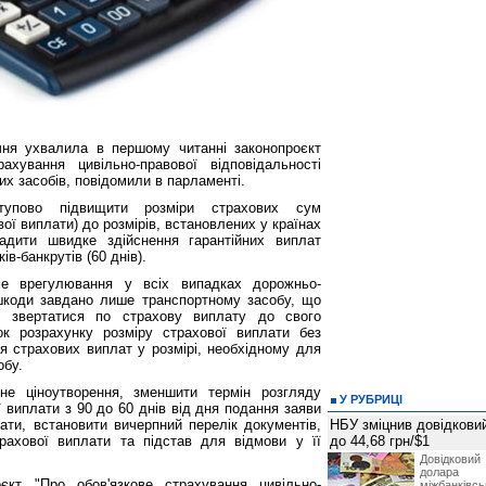
чня ухвалила в першому читанні законопроєкт
хування цивільно-правової відповідальності
их засобів, повідомили в парламенті.
ступово підвищити розміри страхових сум
ої виплати) до розмірів, встановлених у країнах
адити швидке здійснення гарантійних виплат
в-банкрутів (60 днів).
ме врегулювання у всіх випадках дорожньо-
шкоди завдано лише транспортному засобу, що
бі звертатися по страхову виплату до свого
ок розрахунку розміру страхової виплати без
я страхових виплат у розмірі, необхідному для
обу.
не ціноутворення, зменшити термін розгляду
У РУБРИЦІ
ї виплати з 90 до 60 днів від дня подання заяви
ати, встановити вичерпний перелік документів,
НБУ зміцнив довідковий
рахової виплати та підстав для відмови у її
до 44,68 грн/$1
Довідкови
долар
єкт "Про обов'язкове страхування цивільно-
міжбанків