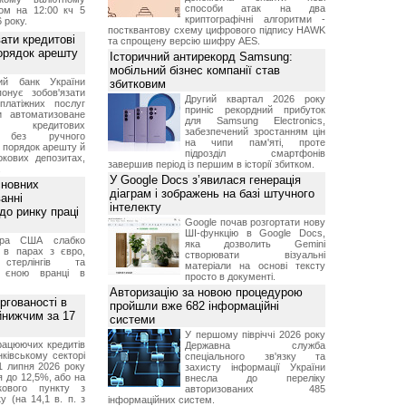
способи атак на два
ом на 12:00 кч 5
криптографічні алгоритми -
 року.
постквантову схему цифрового підпису HAWK
ати кредитові
та спрощену версію шифру AES.
порядок арешту
Історичний антирекорд Samsung:
мобільний бізнес компанії став
ний банк України
збитковим
онує зобов'язати
Другий квартал 2026 року
платіжних послуг
приніс рекордний прибуток
и автоматизоване
для Samsung Electronics,
ня кредитових
забезпечений зростанням цін
в без ручного
на чипи пам'яті, проте
и порядок арешту й
підрозділ смартфонів
окових депозитах,
завершив період із першим в історії збитком.
.
У Google Docs з’явилася генерація
сновних
діаграм і зображень на базі штучного
анні
інтелекту
до ринку праці
Google почав розгортати нову
ШІ-функцію в Google Docs,
ара США слабко
яка дозволить Gemini
 в парах з євро,
створювати візуальні
стерлінгів та
матеріали на основі тексту
 єною вранці в
просто в документі.
Авторизацію за новою процедурою
ргованості в
пройшли вже 682 інформаційні
йнижчим за 17
системи
У першому півріччі 2026 року
рацюючих кредитів
Державна служба
ківському секторі
спеціального зв'язку та
1 липня 2026 року
захисту інформації України
 до 12,5%, або на
внесла до переліку
ткового пункту з
авторизованих 485
у (на 14,1 в. п. з
інформаційних систем.