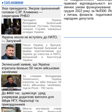
ТОП-НОВИНИ
правової відповідальності вл
змінює умови функціонування 
Указ президента: Умєров призначений
грудня 2022 року за №8300. Йо
головою СЗР, Клименко —
з питань фінансів, податково
секретарем РНБО
народних депутатів.
Президент України
Володимир Зеленський
призначив Pустема Умєрова
головою Служби зовнішньої
розвідки України.
Україна ніколи не вступить до НАТО,
— Залужний
Посол України у Британії,
генерал Валерій Залужний не
вважає перспективним рух
України до членства в НАТО,
визначений в Конституції
України.
Зеленський заявив, що Україна
втратила близько 50 тисяч військових
загиблими
За словами Володимира
Зеленського, Україна
втратила на війні близько 50
тисяч військових загиблими,
тоді як Росія - 700 тисяч.
До ₴460 тис. щомісяця: уряд
унормував додаткові виплати для
бійців НГУ, Нацполіції та
прикордонників
Міністр внутрішніх справ
України Іван Вигівський