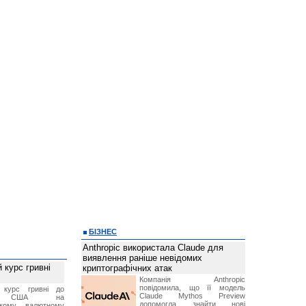
БІЗНЕС
Anthropic використала Claude для
виявлення раніше невідомих
 курс гривні
криптографічних атак
Компанія Anthropic
повідомила, що її модель
й курс гривні до
Claude Mythos Preview
а США на
допомогла знайти нові
ському валютному