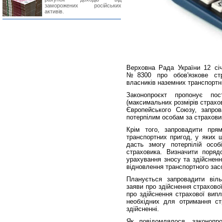
заморожених російських
активів.
Верховна Рада України 12 сі
№8300 про обов'язкове стра
власників наземних транспортн
Законопроєкт пропонує по
(максимальних розмірів страхов
Європейського Союзу, запров
потерпілим особам за страховикі
Крім того, запровадити пря
транспортних пригод, у яких 
дасть змогу потерпілій осо
страховика. Визначити поряд
урахування зносу та здійсненн
відновлення транспортного зас
Планується запровадити віль
заяви про здійснення страхово
про здійснення страхової випл
необхідних для отримання ст
здійсненні.
Як повідомлялося, законопро