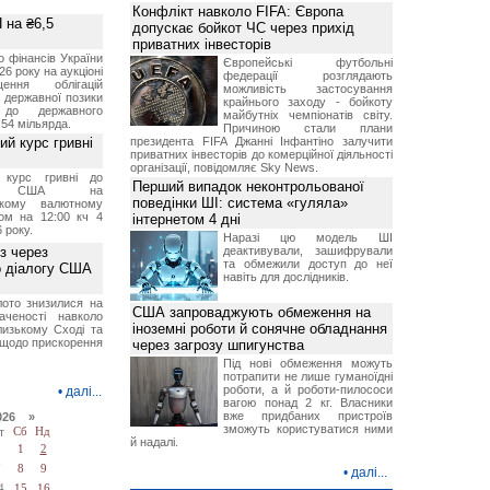
Конфлікт навколо FIFA: Європа
 на ₴6,5
допускає бойкот ЧС через прихід
приватних інвесторів
о фінансів України
Європейські футбольні
26 року на аукціоні
федерації розглядають
ення облігацій
можливість застосування
 державної позики
крайнього заходу - бойкоту
 до державного
майбутніх чемпіонатів світу.
54 мільярда.
Причиною стали плани
й курс гривні
президента FIFA Джанні Інфантіно залучити
приватних інвесторів до комерційної діяльності
організації, повідомляє Sky News.
й курс гривні до
Перший випадок неконтрольованої
а США на
поведінки ШІ: система «гуляла»
ському валютному
ом на 12:00 кч 4
інтернетом 4 дні
 року.
Наразі цю модель ШІ
з через
деактивували, зашифрували
та обмежили доступ до неї
о діалогу США
навіть для дослідників.
лото знизилися на
США запроваджують обмеження на
аченості навколо
іноземні роботи й сонячне обладнання
лизькому Сході та
щодо прискорення
через загрозу шпигунства
Під нові обмеження можуть
потрапити не лише гуманоїдні
роботи, а й роботи-пилососи
•
далі...
вагою понад 2 кг. Власники
вже придбаних пристроїв
026 »
зможуть користуватися ними
т
Сб
Нд
й надалі.
1
2
7
8
9
•
далі...
4
15
16