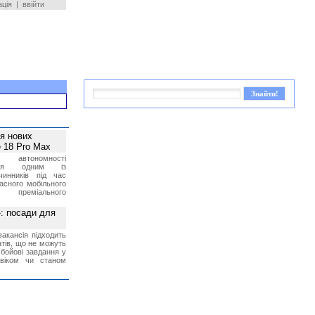
ація
|
ввійти
ея нових
 18 Pro Max
 автономності
ться одним із
чинників під час
асного мобільного
 преміального
»: посади для
акансія підходить
тів, що не можуть
бойові завдання у
 віком чи станом