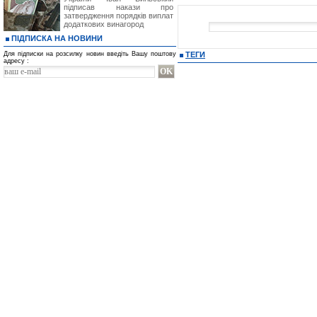
підписав накази про
затвердження порядків виплат
додаткових винагород
ПІДПИСКА НА НОВИНИ
Для підписки на розсилку новин введіть Вашу поштову
ТЕГИ
адресу :