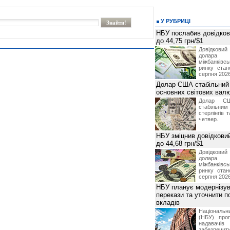
У РУБРИЦІ
НБУ послабив довідкови
до 44,75 грн/$1
Довідкови
долар
міжбанків
ринку стан
серпня 2026
Долар США стабільний
основних світових вал
Долар СШ
стабільним
стерлінгів 
четвер.
НБУ зміцнив довідковий
до 44,68 грн/$1
Довідкови
долар
міжбанків
ринку стан
серпня 2026
НБУ планує модернізув
перекази та уточнити 
вкладів
Національ
(НБУ) проп
надавачів 
забезпечит