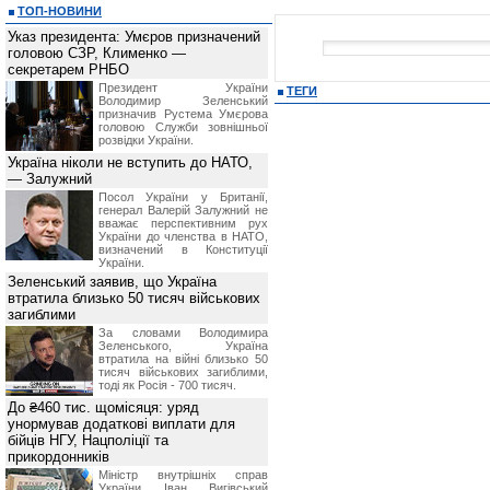
ТОП-НОВИНИ
Указ президента: Умєров призначений
головою СЗР, Клименко —
секретарем РНБО
Президент України
ТЕГИ
Володимир Зеленський
призначив Pустема Умєрова
головою Служби зовнішньої
розвідки України.
Україна ніколи не вступить до НАТО,
— Залужний
Посол України у Британії,
генерал Валерій Залужний не
вважає перспективним рух
України до членства в НАТО,
визначений в Конституції
України.
Зеленський заявив, що Україна
втратила близько 50 тисяч військових
загиблими
За словами Володимира
Зеленського, Україна
втратила на війні близько 50
тисяч військових загиблими,
тоді як Росія - 700 тисяч.
До ₴460 тис. щомісяця: уряд
унормував додаткові виплати для
бійців НГУ, Нацполіції та
прикордонників
Міністр внутрішніх справ
України Іван Вигівський