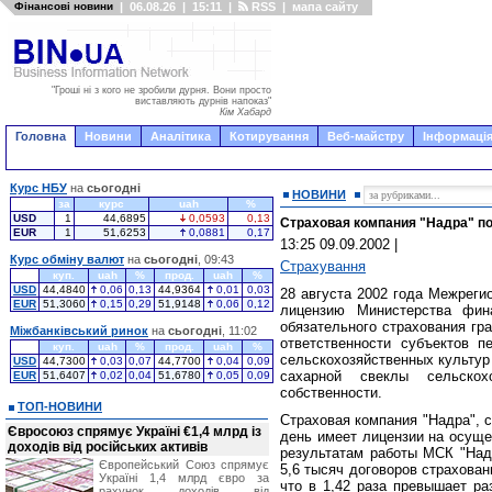
Фінансові новини
|
06.08.26
|
15:11
|
RSS
|
мапа сайту
"Гроші ні з кого не зробили дурня. Вони просто
виставляють дурнів напоказ"
Кім Хабард
Головна
Новини
Аналітика
Котирування
Веб-майстру
Інформація
Курс НБУ
на
сьогодні
НОВИНИ
за
курс
uah
%
USD
1
44,6895
0,0593
0,13
Страховая компания "Надра" п
EUR
1
51,6253
0,0881
0,17
13:25 09.09.2002
|
Курс обміну валют
на
сьогодні
, 09:43
Страхування
куп.
uah
%
прод.
uah
%
USD
44,4840
0,06
0,13
44,9364
0,01
0,03
28 августа 2002 года Межреги
EUR
51,3060
0,15
0,29
51,9148
0,06
0,12
лицензию Министерства фин
обязательного страхования гр
Міжбанківський ринок
на
сьогодні
, 11:02
ответственности субъектов п
куп.
uah
%
прод.
uah
%
сельскохозяйственных культур
USD
44,7300
0,03
0,07
44,7700
0,04
0,09
сахарной свеклы сельскох
EUR
51,6407
0,02
0,04
51,6780
0,05
0,09
собственности.
ТОП-НОВИНИ
Страховая компания "Надра", с
Євросоюз спрямує Україні €1,4 млрд із
день имеет лицензии на осуще
доходів від російських активів
результатам работы МСК "Надр
Європейський Союз спрямує
5,6 тысяч договоров страхован
Україні 1,4 млрд євро за
что в 1,42 раза превышает ра
рахунок доходів від