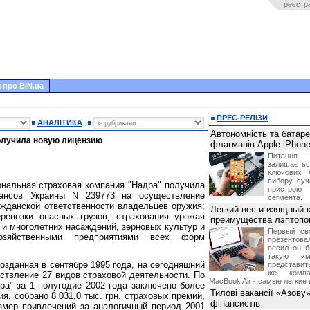
реєстр
 про BIN.ua
ПРЕС-РЕЛІЗИ
АНАЛІТИКА
Автономність та батар
олучила новую лицензию
флагманів Apple iPhone
Питання
залишає
ключових 
вибору суч
ональная страховая компания "Надра" получила
пристрою
ансов Украины N 239773 на осуществление
сегмента.
ажданской ответственности владельцев оружия;
Легкий вес и изящный к
еревозки опасных грузов; страхования урожая
преимущества лэптопо
 и многолетних насаждений, зерновых культур и
Первый св
озяйственными предприятиями всех форм
презентова
весил он б
такую «м
озданная в сентябре 1995 года, на сегодняшний
представить
же компа
ствление 27 видов страховой деятельности. По
MacBook Air - самые легкие 
а" за 1 полугодие 2002 года заключено более
Тилові вакансії «Азову
ия, собрано 8 031,0 тыс. грн. страховых премий,
фінансистів
змер привлечений за аналогичный период 2001