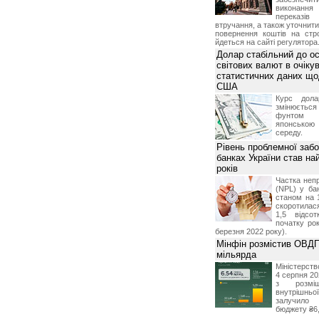
виконан
переказі
втручання, а також уточнит
повернення коштів на стр
йдеться на сайті регулятора
Долар стабільний до о
світових валют в очікув
статистичних даних що
США
Курс дол
змінюється
фунтом 
японською
середу.
Рівень проблемної забо
банках України став на
років
Частка неп
(NPL) у бан
станом на 
скоротилася
1,5 відсо
початку рок
березня 2022 року).
Мінфін розмістив ОВДП
мільярда
Міністерств
4 серпня 20
з розміщ
внутрішньої
залучило
бюджету ₴6,