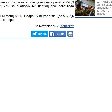
Ця тилова в
лачено страховых возмещений на сумму 2 298,3
для кандида
ше, чем за аналогичный период прошлого года
виконувати 
звʼязку із
здоровʼя.
вный фонд МСК "Надра" был увеличен до 5 583,6
 тыс.евро.
За матеріалами:
Контекст