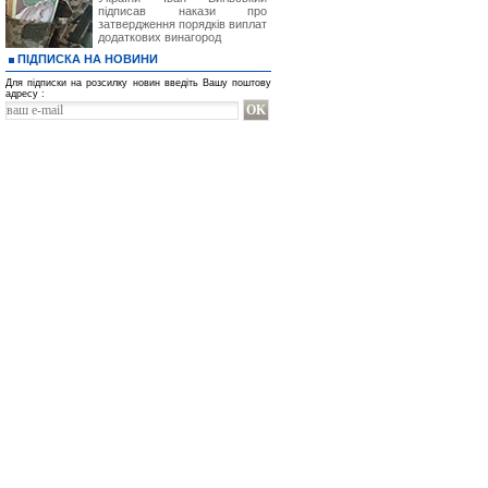
підписав накази про
затвердження порядків виплат
додаткових винагород
ПІДПИСКА НА НОВИНИ
Для підписки на розсилку новин введіть Вашу поштову
адресу :