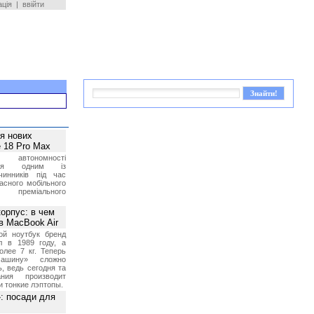
ація
|
ввійти
ея нових
 18 Pro Max
 автономності
ться одним із
чинників під час
асного мобільного
 преміального
орпус: в чем
в MacBook Air
ой ноутбук бренд
л в 1989 году, а
олее 7 кг. Теперь
ашину» сложно
, ведь сегодня та
ния производит
и тонкие лэптопы.
»: посади для