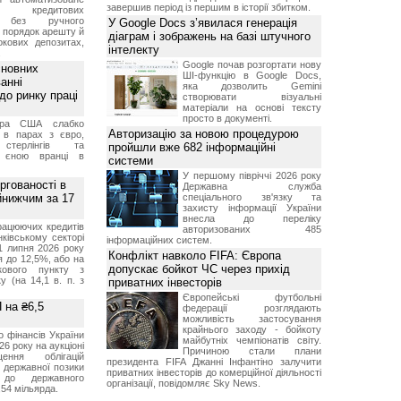
завершив період із першим в історії збитком.
ня кредитових
в без ручного
У Google Docs з’явилася генерація
и порядок арешту й
діаграм і зображень на базі штучного
окових депозитах,
інтелекту
.
Google почав розгортати нову
сновних
ШІ-функцію в Google Docs,
анні
яка дозволить Gemini
до ринку праці
створювати візуальні
матеріали на основі тексту
просто в документі.
ара США слабко
Авторизацію за новою процедурою
 в парах з євро,
стерлінгів та
пройшли вже 682 інформаційні
 єною вранці в
системи
У першому півріччі 2026 року
ргованості в
Державна служба
йнижчим за 17
спеціального зв'язку та
захисту інформації України
внесла до переліку
рацюючих кредитів
авторизованих 485
ківському секторі
інформаційних систем.
1 липня 2026 року
Конфлікт навколо FIFA: Європа
 до 12,5%, або на
допускає бойкот ЧС через прихід
ткового пункту з
у (на 14,1 в. п. з
приватних інвесторів
Європейські футбольні
 на ₴6,5
федерації розглядають
можливість застосування
крайнього заходу - бойкоту
о фінансів України
майбутніх чемпіонатів світу.
26 року на аукціоні
Причиною стали плани
ення облігацій
президента FIFA Джанні Інфантіно залучити
 державної позики
приватних інвесторів до комерційної діяльності
 до державного
організації, повідомляє Sky News.
54 мільярда.