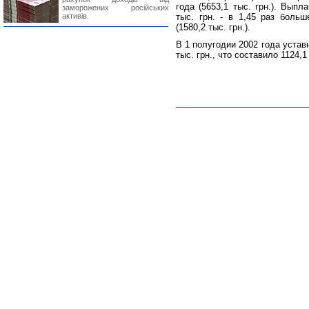
года (5653,1 тыс. грн.). Вып
заморожених російських
активів.
тыс. грн. - в 1,45 раз боль
(1580,2 тыс. грн.).
В 1 полугодии 2002 года уста
тыс. грн., что составило 1124,1