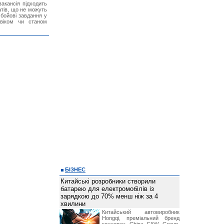
акансія підходить
тів, що не можуть
бойові завдання у
 віком чи станом
БІЗНЕС
Китайські розробники створили
батарею для електромобілів із
зарядкою до 70% менш ніж за 4
хвилини
Китайський автовиробник
Hongqi, преміальний бренд