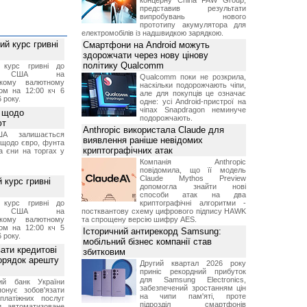
концерну China FAW Group,
представив результати
випробувань нового
прототипу акумулятора для
електромобілів із надшвидкою зарядкою.
й курс гривні
Смартфони на Android можуть
здорожчати через нову цінову
політику Qualcomm
й курс гривні до
а США на
Qualcomm поки не розкрила,
ському валютному
наскільки подорожчають чіпи,
ом на 12:00 кч 6
але для покупців це означає
 року.
одне: усі Android-пристрої на
чіпах Snapdragon неминуче
 щодо
подорожчають.
ют
Anthropic використала Claude для
А залишається
виявлення раніше невідомих
 щодо євро, фунта
криптографічних атак
та єни на торгах у
Компанія Anthropic
повідомила, що її модель
Claude Mythos Preview
 курс гривні
допомогла знайти нові
способи атак на два
й курс гривні до
криптографічні алгоритми -
а США на
постквантову схему цифрового підпису HAWK
ському валютному
та спрощену версію шифру AES.
ом на 12:00 кч 5
Історичний антирекорд Samsung:
 року.
мобільний бізнес компанії став
ати кредитові
збитковим
порядок арешту
Другий квартал 2026 року
приніс рекордний прибуток
для Samsung Electronics,
ний банк України
забезпечений зростанням цін
онує зобов'язати
на чипи пам'яті, проте
платіжних послуг
підрозділ смартфонів
и автоматизоване