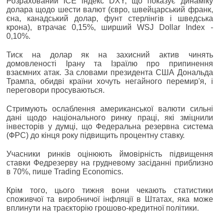
Розрахований ICE індекс DXY, що показує динаміку
долара щодо шести валют (євро, швейцарський франк,
єна, канадський долар, фунт стерлінгів і шведська
крона), втрачає 0,15%, ширший WSJ Dollar Index -
0,10%.
Тиск на долар як на захисний актив чинять
домовленості Ірану та Ізраїлю про припинення
взаємних атак. За словами президента США Дональда
Трампа, обидві країни хочуть негайного перемир'я, і
переговори просуваються.
Стримують ослаблення американської валюти сильні
дані щодо національного ринку праці, які зміцнили
інвесторів у думці, що Федеральна резервна система
(ФРС) до кінця року підвищить процентну ставку.
Учасники ринків оцінюють ймовірність підвищення
ставки Федрезерву на грудневому засіданні приблизно
в 70%, пише Trading Economics.
Крім того, цього тижня вони чекають статистики
споживчої та виробничої інфляції в Штатах, яка може
вплинути на траєкторію грошово-кредитної політики.