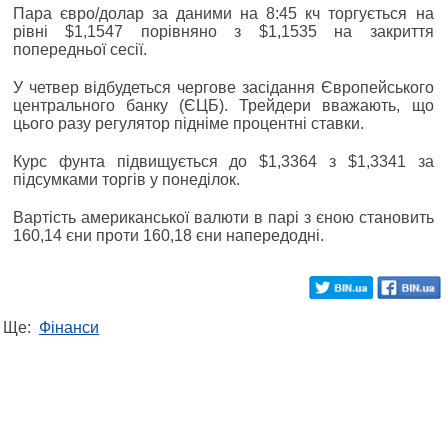
Пара євро/долар за даними на 8:45 кч торгується на
рівні $1,1547 порівняно з $1,1535 на закриття
попередньої сесії.
У четвер відбудеться чергове засідання Європейського
центрального банку (ЄЦБ). Трейдери вважають, що
цього разу регулятор підніме процентні ставки.
Курс фунта підвищується до $1,3364 з $1,3341 за
підсумками торгів у понеділок.
Вартість американської валюти в парі з єною становить
160,14 єни проти 160,18 єни напередодні.
Ще:
Фінанси