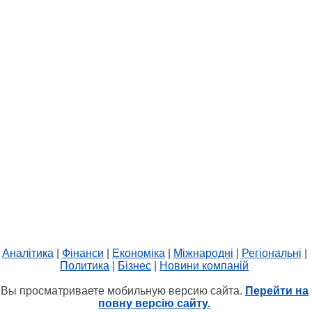
Аналітика
|
Фінанси
|
Економіка
|
Міжнародні
|
Регіональні
|
Политика
|
Бізнес
|
Новини компаній
Вы просматриваете мобильную версию сайта.
Перейти на
повну версію сайту.