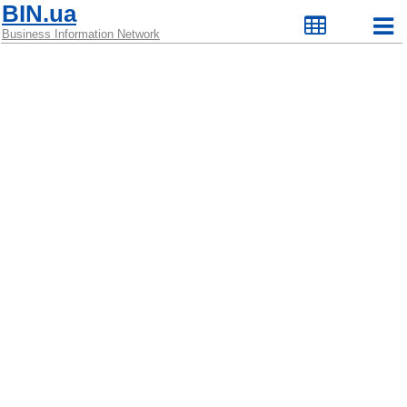
BIN.ua
Business Information Network