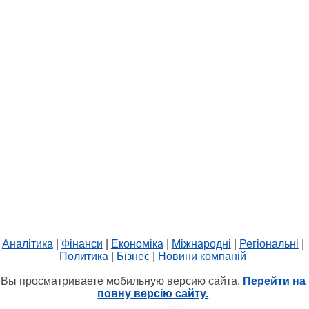
Аналітика
|
Фінанси
|
Економіка
|
Міжнародні
|
Регіональні
|
Политика
|
Бізнес
|
Новини компаній
Вы просматриваете мобильную версию сайта.
Перейти на
повну версію сайту.
HIT.UA
1858