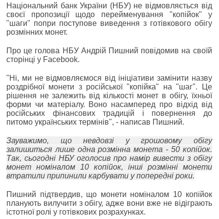
Національний банк України (НБУ) не відмовляється від
своєї пропозиції щодо перейменування "копійок" у
"шаги" попри поступове виведення з готівкового обігу
розмінних монет.
Про це голова НБУ Андрій Пишний повідомив на своїй
сторінці у Facebook.
"Ні, ми не відмовляємося від ініціативи замінити назву
роздрібної монети з російської "копійка" на "шаг". Це
рішення не залежить від кількості монет в обігу, їхньої
форми чи матеріалу. Воно насамперед про відхід від
російських фінансових традицій і повернення до
питомо українських термінів", - написав Пишний.
Зауважимо, що невдовзі у грошовому обігу
залишиться лише одна розмінна монета - 50 копійок.
Так, сьогодні НБУ оголосив про намір вивести з обігу
монет номіналом 10 копійок, інші розмінні монети
втратили припинили карбувати у попередні роки.
Пишний підтвердив, що монети номіналом 10 копійок
планують вилучити з обігу, адже вони вже не відіграють
істотної ролі у готівкових розрахунках.