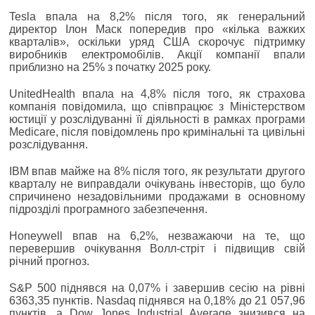
Tesla впала на 8,2% після того, як генеральний
директор Ілон Маск попередив про «кілька важких
кварталів», оскільки уряд США скорочує підтримку
виробників електромобілів. Акції компанії впали
приблизно на 25% з початку 2025 року.
UnitedHealth впала на 4,8% після того, як страхова
компанія повідомила, що співпрацює з Міністерством
юстиції у розслідуванні її діяльності в рамках програми
Medicare, після повідомлень про кримінальні та цивільні
розслідування.
IBM впав майже на 8% після того, як результати другого
кварталу не виправдали очікувань інвесторів, що було
спричинено незадовільними продажами в основному
підрозділі програмного забезпечення.
Honeywell впав на 6,2%, незважаючи на те, що
перевершив очікування Волл-стріт і підвищив свій
річний прогноз.
S&P 500 піднявся на 0,07% і завершив сесію на рівні
6363,35 пунктів. Nasdaq піднявся на 0,18% до 21 057,96
пунктів, а Dow Jones Industrial Average знизився на