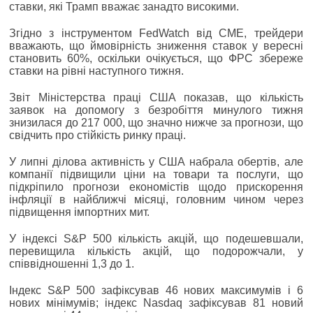
ставки, які Трамп вважає занадто високими.
Згідно з інструментом FedWatch від CME, трейдери
вважають, що ймовірність зниження ставок у вересні
становить 60%, оскільки очікується, що ФРС збереже
ставки на рівні наступного тижня.
Звіт Міністерства праці США показав, що кількість
заявок на допомогу з безробіття минулого тижня
знизилася до 217 000, що значно нижче за прогнози, що
свідчить про стійкість ринку праці.
У липні ділова активність у США набрала обертів, але
компанії підвищили ціни на товари та послуги, що
підкріпило прогнози економістів щодо прискорення
інфляції в найближчі місяці, головним чином через
підвищення імпортних мит.
У індексі S&P 500 кількість акцій, що подешевшали,
перевищила кількість акцій, що подорожчали, у
співвідношенні 1,3 до 1.
Індекс S&P 500 зафіксував 46 нових максимумів і 6
нових мінімумів; індекс Nasdaq зафіксував 81 новий