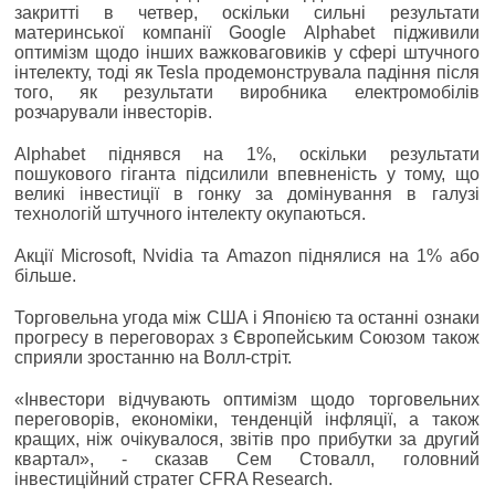
закритті в четвер, оскільки сильні результати
материнської компанії Google Alphabet підживили
оптимізм щодо інших важковаговиків у сфері штучного
інтелекту, тоді як Tesla продемонструвала падіння після
того, як результати виробника електромобілів
розчарували інвесторів.
Alphabet піднявся на 1%, оскільки результати
пошукового гіганта підсилили впевненість у тому, що
великі інвестиції в гонку за домінування в галузі
технологій штучного інтелекту окупаються.
Акції Microsoft, Nvidia та Amazon піднялися на 1% або
більше.
Торговельна угода між США і Японією та останні ознаки
прогресу в переговорах з Європейським Союзом також
сприяли зростанню на Волл-стріт.
«Інвестори відчувають оптимізм щодо торговельних
переговорів, економіки, тенденцій інфляції, а також
кращих, ніж очікувалося, звітів про прибутки за другий
квартал», - сказав Сем Стовалл, головний
інвестиційний стратег CFRA Research.