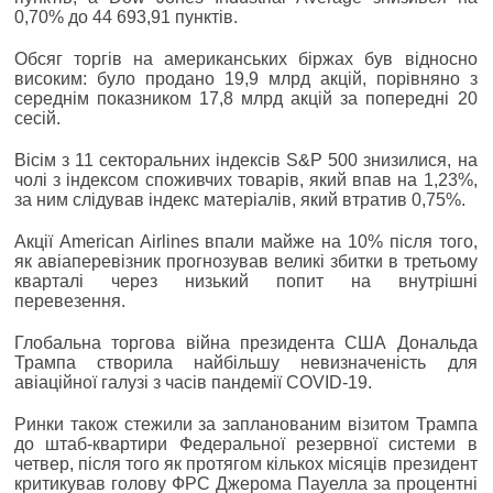
0,70% до 44 693,91 пунктів.
Обсяг торгів на американських біржах був відносно
високим: було продано 19,9 млрд акцій, порівняно з
середнім показником 17,8 млрд акцій за попередні 20
сесій.
Вісім з 11 секторальних індексів S&P 500 знизилися, на
чолі з індексом споживчих товарів, який впав на 1,23%,
за ним слідував індекс матеріалів, який втратив 0,75%.
Акції American Airlines впали майже на 10% після того,
як авіаперевізник прогнозував великі збитки в третьому
кварталі через низький попит на внутрішні
перевезення.
Глобальна торгова війна президента США Дональда
Трампа створила найбільшу невизначеність для
авіаційної галузі з часів пандемії COVID-19.
Ринки також стежили за запланованим візитом Трампа
до штаб-квартири Федеральної резервної системи в
четвер, після того як протягом кількох місяців президент
критикував голову ФРС Джерома Пауелла за процентні