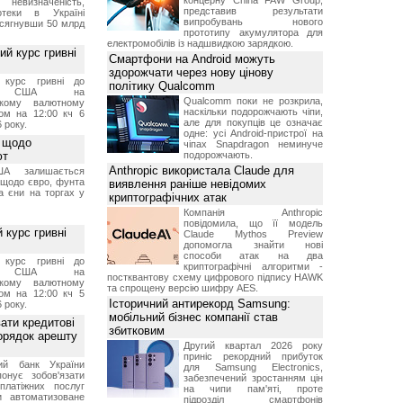
концерну China FAW Group,
 невизначеність,
представив результати
отеки в Україні
випробувань нового
 сягнувши 50 млрд
прототипу акумулятора для
електромобілів із надшвидкою зарядкою.
й курс гривні
Смартфони на Android можуть
здорожчати через нову цінову
й курс гривні до
політику Qualcomm
а США на
Qualcomm поки не розкрила,
ському валютному
наскільки подорожчають чіпи,
ом на 12:00 кч 6
але для покупців це означає
 року.
одне: усі Android-пристрої на
 щодо
чіпах Snapdragon неминуче
ют
подорожчають.
Anthropic використала Claude для
А залишається
 щодо євро, фунта
виявлення раніше невідомих
та єни на торгах у
криптографічних атак
Компанія Anthropic
повідомила, що її модель
 курс гривні
Claude Mythos Preview
допомогла знайти нові
способи атак на два
й курс гривні до
криптографічні алгоритми -
а США на
постквантову схему цифрового підпису HAWK
ському валютному
та спрощену версію шифру AES.
ом на 12:00 кч 5
Історичний антирекорд Samsung:
 року.
мобільний бізнес компанії став
ати кредитові
збитковим
порядок арешту
Другий квартал 2026 року
приніс рекордний прибуток
ний банк України
для Samsung Electronics,
онує зобов'язати
забезпечений зростанням цін
платіжних послуг
на чипи пам'яті, проте
и автоматизоване
підрозділ смартфонів