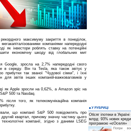
рекордного максимуму закриття в понеділок,
и мегакапіталізованими компаніями напередодні
тоді як інвестори роблять ставку на потенційні
ншити економічну шкоду від глобальних мит
ія Google, зросла на 2,7% напередодні свого
де в середу. Він та Tesla, яка також звітує у
о прибутки так званої "Чудової сімки", і їхні
 для звітів інших компаній-важковаговиків у
оді як Apple зросли на 0,62%, а Amazon зріс на
 S&P 500 та Nasdaq.
% після того, як телекомунікаційна компанія
прибутку.
У РУБРИЦІ
ували, що компанії S&P 500 повідомлять про
Обсяг іпотеки в Україні
 другий квартал, причому значну частину цього
млрд: 93% нових креди
 технологічні компанії, згідно з даними LSEG
програмою «єОселя»
Попри во