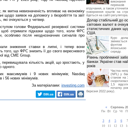
виконан
переказі
втручання, а також уточнит
у, як митна невизначеність впливає на економіку
повернення коштів на стр
і щодо заявок на допомогу з безробіття та звіт
йдеться на сайті регулятора
, які очікуються у четвер.
Долар стабільний до о
світових валют в очікув
ступом голови Федеральної резервної системи
статистичних даних що
 щоб отримати підказки щодо того, коли ФРС
США
и, особливо після неоднозначних сигналів про
Курс дол
змінюється
фунтом 
чали зниження ставки в липні, і тепер вони
японською
ь того, що ФРС знизить її до свого вересневого
середу.
ool від CME Group.
Рівень проблемної забо
банках України став на
, перевищувала кількість акцій, що зростають, у
років
о одного.
Частка неп
х максимумів і 9 нових мінімумів; Nasdaq
(NPL) у бан
станом на 
 і 56 нових мінімумів.
скоротилася
1,5 відсо
За матеріалами:
investing.com
початку рок
березня 2022 року).
«
Серпень 2
Пн
Вт
Ср
Чт
П
3
4
5
6
10
11
12
13
1