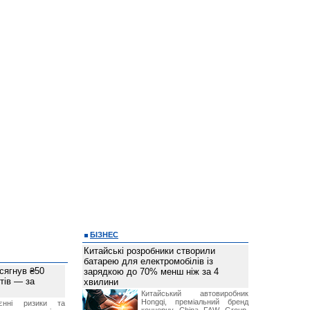
БІЗНЕС
Китайські розробники створили
батарею для електромобілів із
 сягнув ₴50
зарядкою до 70% менш ніж за 4
тів — за
хвилини
Китайський автовиробник
Hongqi, преміальний бренд
єнні ризики та