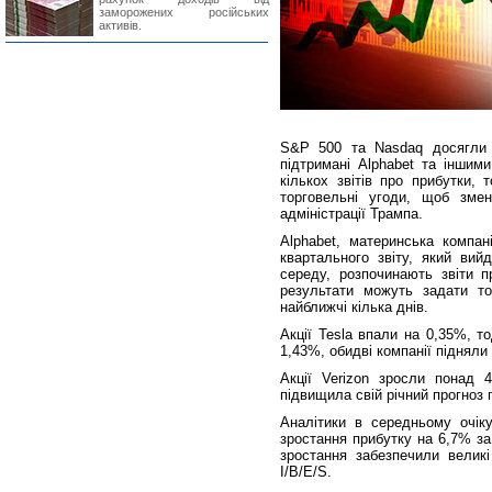
заморожених російських
активів.
S&P 500 та Nasdaq досягли 
підтримані Alphabet та іншим
кількох звітів про прибутки, 
торговельні угоди, щоб зме
адміністрації Трампа.
Alphabet, материнська компан
квартального звіту, який вий
середу, розпочинають звіти пр
результати можуть задати тон
найближчі кілька днів.
Акції Tesla впали на 0,35%, т
1,43%, обидві компанії підняли
Акції Verizon зросли понад 4
підвищила свій річний прогноз 
Аналітики в середньому очік
зростання прибутку на 6,7% за
зростання забезпечили великі
I/B/E/S.