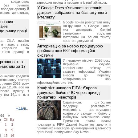
ня кредитових
завершив період із першим в історії збитком.
в без ручного
У Google Docs з’явилася генерація
и порядок арешту й
діаграм і зображень на базі штучного
окових депозитах,
.
інтелекту
сновних
Google почав розгортати нову
анні
ШІ-функцію в Google Docs,
яка дозволить Gemini
до ринку праці
створювати візуальні
матеріали на основі тексту
ара США слабко
просто в документі.
 в парах з євро,
Авторизацію за новою процедурою
стерлінгів та
пройшли вже 682 інформаційні
 єною вранці в
системи
У першому півріччі 2026 року
ргованості в
Державна служба
йнижчим за 17
спеціального зв'язку та
захисту інформації України
внесла до переліку
рацюючих кредитів
авторизованих 485
ківському секторі
інформаційних систем.
1 липня 2026 року
 до 12,5%, або на
Конфлікт навколо FIFA: Європа
ткового пункту з
допускає бойкот ЧС через прихід
у (на 14,1 в. п. з
приватних інвесторів
Європейські футбольні
федерації розглядають
•
далі...
можливість застосування
крайнього заходу - бойкоту
026 »
майбутніх чемпіонатів світу.
т
Сб
Нд
Причиною стали плани
президента FIFA Джанні Інфантіно залучити
1
2
приватних інвесторів до комерційної діяльності
7
8
9
організації, повідомляє Sky News.
4
15
16