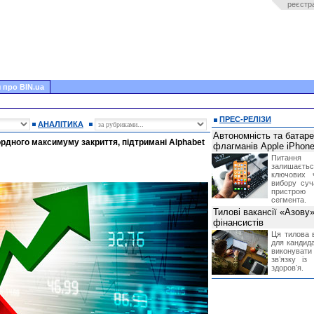
реєстр
 про BIN.ua
ПРЕС-РЕЛІЗИ
АНАЛІТИКА
Автономність та батар
рдного максимуму закриття, підтримані Alphabet
флагманів Apple iPhone
Питання
залишає
ключових 
вибору суч
пристрою
сегмента.
Тилові вакансії «Азову
фінансистів
Ця тилова в
для кандида
виконувати 
звʼязку із
здоровʼя.