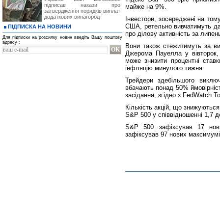
підписав накази про
майже на 9%.
затвердження порядків виплат
додаткових винагород
Інвестори, зосереджені на том
США, ретельно вивчатимуть дан
ПІДПИСКА НА НОВИНИ
про ділову активність за липень
Для підписки на розсилку новин введіть Вашу поштову
адресу :
Вони також стежитимуть за ви
Джерома Пауелла у вівторок,
може знизити процентні ставк
інфляцію минулого тижня.
Трейдери здебільшого виклю
вбачають понад 50% ймовірніст
засідання, згідно з FedWatch T
Кількість акцій, що знижуються
S&P 500 у співвідношенні 1,7 д
S&P 500 зафіксував 17 нови
зафіксував 97 нових максимумів