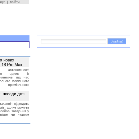
ація
|
ввійти
ея нових
 18 Pro Max
 автономності
ться одним із
чинників під час
асного мобільного
 преміального
»: посади для
акансія підходить
тів, що не можуть
бойові завдання у
 віком чи станом