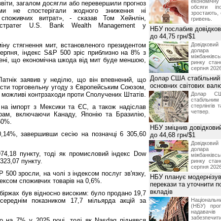
економічну
 звіти, загалом досягли або перевершили прогноз
обсяги іп
 ми не спостерігали жодного зниження ні
зростають,
і споживчих витрат», - сказав Том Хейнлін,
гривень.
й стратег U.S. Bank Wealth Management у
НБУ послабив довідкови
до 44,75 грн/$1
іну стягнення мит, встановленого президентом
Довідкови
долар
рпня, індекс S&P 500 зріс приблизно на 8% з
міжбанків
внені, що економічна шкода від мит буде меншою,
ринку стан
серпня 2026
Долар США стабільний
Латнік заявив у неділю, що він впевнений, що
основних світових вал
сти торговельну угоду з Європейським Союзом,
 можливі контрзаходи проти Сполучених Штатів.
Долар СШ
стабільним
стерлінгів 
на імпорт з Мексики та ЄС, а також надіслав
четвер.
рам, включаючи Канаду, Японію та Бразилію,
50%.
НБУ зміцнив довідковий
,14%, завершивши сесію на позначці 6 305,60
до 44,68 грн/$1
Довідкови
долар
74,18 пункту, тоді як промисловий індекс Dow
міжбанків
323,07 пункту.
ринку стан
серпня 2026
P 500 зросли, на чолі з індексом послуг зв'язку,
НБУ планує модернізув
ндексом споживчих товарів на 0,6%.
перекази та уточнити 
вкладів
 біржах був відносно високим: було продано 19,7
 середнім показником 17,7 мільярда акцій за
Національ
(НБУ) проп
надавачів 
забезпечит
о на 7% у 2025 році, тоді як Nasdaq піднявся