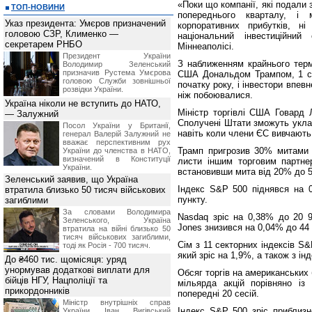
«Поки що компанії, які подали
ТОП-НОВИНИ
попереднього кварталу, і
Указ президента: Умєров призначений
корпоративних прибутків, н
головою СЗР, Клименко —
національний інвестиційни
секретарем РНБО
Міннеаполісі.
Президент України
З наближенням крайнього терм
Володимир Зеленський
призначив Pустема Умєрова
США Дональдом Трампом, 1 се
головою Служби зовнішньої
початку року, і інвестори впе
розвідки України.
ніж побоювалися.
Україна ніколи не вступить до НАТО,
Міністр торгівлі США Говард 
— Залужний
Сполучені Штати зможуть укла
Посол України у Британії,
навіть коли члени ЄС вивчають
генерал Валерій Залужний не
вважає перспективним рух
Трамп пригрозив 30% митами 
України до членства в НАТО,
визначений в Конституції
листи іншим торговим партне
України.
встановивши мита від 20% до 
Зеленський заявив, що Україна
Індекс S&P 500 піднявся на 0
втратила близько 50 тисяч військових
пункту.
загиблими
За словами Володимира
Nasdaq зріс на 0,38% до 20 9
Зеленського, Україна
Jones знизився на 0,04% до 44 
втратила на війні близько 50
тисяч військових загиблими,
Сім з 11 секторних індексів S&
тоді як Росія - 700 тисяч.
який зріс на 1,9%, а також з і
До ₴460 тис. щомісяця: уряд
унормував додаткові виплати для
Обсяг торгів на американських
бійців НГУ, Нацполіції та
мільярда акцій порівняно із
прикордонників
попередні 20 сесій.
Міністр внутрішніх справ
Індекс S&P 500 зріс приблизн
України Іван Вигівський