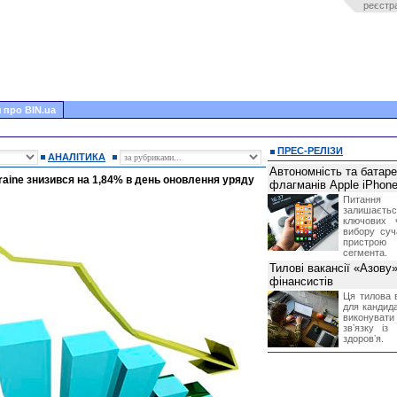
реєстр
 про BIN.ua
ПРЕС-РЕЛІЗИ
АНАЛІТИКА
Автономність та батар
kraine знизився на 1,84% в день оновлення уряду
флагманів Apple iPhone
Питання
залишає
ключових 
вибору суч
пристрою
сегмента.
Тилові вакансії «Азову
фінансистів
Ця тилова в
для кандида
виконувати 
звʼязку із
здоровʼя.