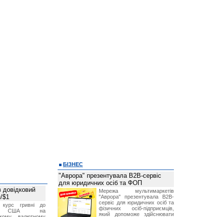
БІЗНЕС
"Аврора" презентувала B2B-сервіс
для юридичних осіб та ФОП
 довідковий
Мережа мультимаркетів
н/$1
"Аврора" презентувала B2B-
сервіс для юридичних осіб та
й курс гривні до
фізичних осіб-підприємців,
а США на
який допоможе здійснювати
ському валютному