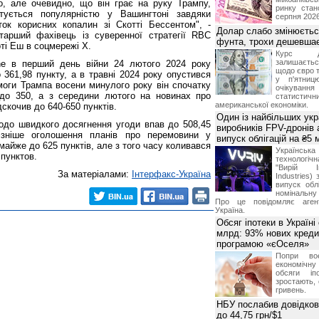
о, але очевидно, що він грає на руку Трампу,
ринку стан
ується популярністю у Вашингтоні завдяки
серпня 2026
ок корисних копалин зі Скотті Бессентом", -
Долар слабо змінюєтьс
тарший фахівець із суверенної стратегії RBC
фунта, трохи дешевшає
ті Еш в соцмережі X.
Курс 
залишаєт
ne в перший день війни 24 лютого 2024 року
щодо євро т
 361,98 пункту, а в травні 2024 року опустився
у п'ятниц
моги Трампа восени минулого року він спочатку
очікува
 до 350, а з середини лютого на новинах про
статистич
американської економіки.
дскочив до 640-650 пунктів.
Один із найбільших укр
одо швидкого досягнення угоди впав до 508,45
виробників FPV-дронів
Пізніше оголошення планів про перемовини у
випуск облігацій на ₴5
майже до 625 пунктів, але з того часу коливався
Українс
 пунктов.
технологі
"Вирій Ін
За матеріалами:
Інтерфакс-Україна
Industries)
випуск облі
номінальну
Про це повідомляє агент
Україна.
Обсяг іпотеки в Україні
млрд: 93% нових креди
програмою «єОселя»
Попри во
економічну
обсяги іп
зростають,
гривень.
НБУ послабив довідкови
до 44,75 грн/$1