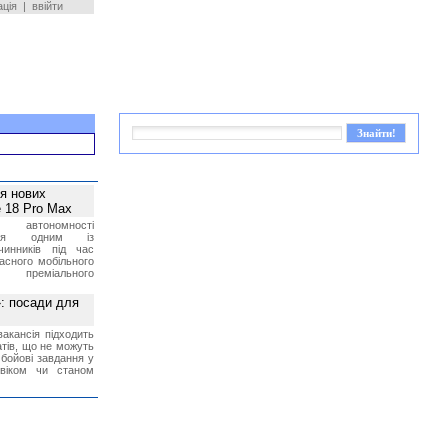
ація
|
ввійти
ея нових
 18 Pro Max
 автономності
ться одним із
чинників під час
асного мобільного
 преміального
»: посади для
акансія підходить
тів, що не можуть
бойові завдання у
 віком чи станом