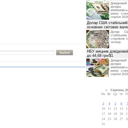
Довідкови
долар
міжбанків
ринку стан
серпня 2026
Долар США стабільний
основних світових вал
Долар СШ
стабільним
стерлінгів 
четвер.
НБУ зміцнив довідковий
до 44,68 грн/$1
Довідкови
долар
міжбанків
ринку стан
серпня 2026
«
Серпень 2
Пн
Вт
Ср
Чт
П
3
4
5
6
10
11
12
13
1
17
18
19
20
2
24
25
26
27
2
31