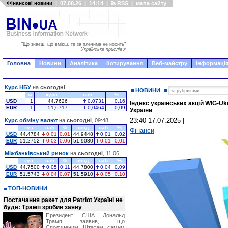
Фінансові новини
|
07.08.26
|
14:14
|
RSS
|
мапа сайту
"Що знаєш, що вмієш, те за плечима не носить"
Українське прислів'я
Головна
Новини
Аналітика
Котирування
Веб-майстру
Інформація
Курс НБУ
на
сьогодні
НОВИНИ
за
курс
uah
%
USD
1
44,7626
0,0731
0,16
Індекс українських акцій WIG-U
EUR
1
51,6717
0,0464
0,09
України
23:40 17.07.2025
|
Курс обміну валют
на
сьогодні
, 09:48
куп.
uah
%
прод.
uah
%
Фінанси
USD
44,4784
0,01
0,01
44,9448
0,01
0,02
EUR
51,2752
0,03
0,06
51,9080
0,01
0,01
Міжбанківський ринок
на
сьогодні
, 11:06
куп.
uah
%
прод.
uah
%
USD
44,7500
0,05
0,11
44,7800
0,04
0,09
EUR
51,5743
0,04
0,07
51,5910
0,05
0,10
ТОП-НОВИНИ
Постачання ракет для Patriot Україні не
буде: Трамп зробив заяву
Президент США Дональд
Трамп заявив, що
Сполученим Штатам самим