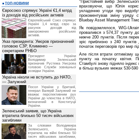
"Пристойний вибір Зеленськог
ТОП-НОВИНИ
враховуючи, що Юлія корист
Євросоюз спрямує Україні €1,4 млрд
укладенню угоди про видобут
із доходів від російських активів
прокоментував зміну уряду с
Bluebay Asset Management Тімо
Європейський Союз спрямує
Україні 1,4 млрд євро за
Як повідомлялося, WIG-Ukrai
рахунок доходів від
заморожених російських
провалився з 574,37 пункту до
активів.
нижче 200 пунктів. Після пере
Указ президента: Умєров призначений
зріс приблизно з 240 пунктів
головою СЗР, Клименко —
початок переговорів про мир пі
секретарем РНБО
Але після втрати оптимізму щ
Президент України
пункту на початку квітня. 
Володимир Зеленський
Стамбулі знову підняло індекс 
призначив Pустема Умєрова
головою Служби зовнішньої
в більш вузьких межах 530-590
розвідки України.
Україна ніколи не вступить до НАТО,
— Залужний
Посол України у Британії,
генерал Валерій Залужний не
вважає перспективним рух
України до членства в НАТО,
визначений в Конституції
України.
Зеленський заявив, що Україна
втратила близько 50 тисяч військових
загиблими
За словами Володимира
Зеленського, Україна
втратила на війні близько 50
тисяч військових загиблими,