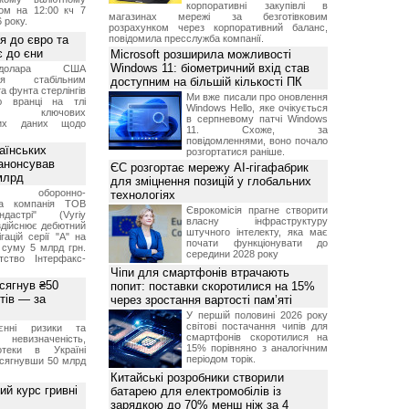
корпоративні закупівлі в
ом на 12:00 кч 7
магазинах мережі за безготівковим
 року.
розрахунком через корпоративний баланс,
я до євро та
повідомила пресслужба компанії.
 до єни
Microsoft розширила можливості
Windows 11: біометричний вхід став
долара США
ься стабільним
доступним на більшій кількості ПК
а фунта стерлінгів
Ми вже писали про оновлення
ю вранці на тлі
Windows Hello, яке очікується
ння ключових
в серпневому патчі Windows
них даних щодо
11. Схоже, за
повідомленнями, воно почало
аїнських
розгортатися раніше.
 анонсував
ЄС розгортає мережу AI-гігафабрик
 млрд
для зміцнення позицій у глобальних
ька оборонно-
технологіях
чна компанія ТОВ
Єврокомісія прагне створити
дастрі" (Vyriy
власну інфраструктуру
 здійснює дебютний
штучного інтелекту, яка має
гацій серії "А" на
почати функціонувати до
 суму 5 млрд грн.
середини 2028 року
ство Інтерфакс-
Чіпи для смартфонів втрачають
 сягнув ₴50
попит: поставки скоротилися на 15%
тів — за
через зростання вартості пам’яті
У першій половині 2026 року
світові постачання чипів для
єнні ризики та
смартфонів скоротилися на
 невизначеність,
15% порівняно з аналогічним
отеки в Україні
періодом торік.
 сягнувши 50 млрд
Китайські розробники створили
й курс гривні
батарею для електромобілів із
зарядкою до 70% менш ніж за 4