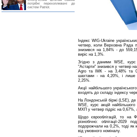
потрібні перехоплювачі до
систем Patriot.
Індекс WIG-Ukraine українськи
четвер, коли Верховна Рада 
знизився на 1,84% - до 559,15
виріс на 1,3%.
Згідно з даними WSE, курс 
"Астарти" знизився у четвер на
Agro та ІМК - на 3,48% та 0
шахтами - на 4,20%, і лише 
2,25%.
Акції найбільшого українського
входять до складу індексу через
На Лондонській біржі (LSE), де
WSE, курс акцій найбільшого 
МХП у четвер підріс на 0,67%, а
Щодо єврооблігацій, то на Ф
різнобічно: облігації-2029 п
подорожчали на 0,2%, тоді як 
від умовного номіналу.