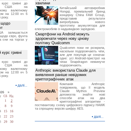
хвилини
й курс гривні до
а США на
Китайський автовиробник
ському валютному
Hongqi, преміальний бренд
ом на 12:00 кч 6
концерну China FAW Group,
 року.
представив результати
випробувань нового
 щодо
прототипу акумулятора для
ют
електромобілів із надшвидкою зарядкою.
А залишається
Смартфони на Android можуть
 щодо євро, фунта
здорожчати через нову цінову
та єни на торгах у
політику Qualcomm
Qualcomm поки не розкрила,
наскільки подорожчають чіпи,
 курс гривні
але для покупців це означає
одне: усі Android-пристрої на
й курс гривні до
чіпах Snapdragon неминуче
а США на
подорожчають.
ському валютному
Anthropic використала Claude для
ом на 12:00 кч 5
виявлення раніше невідомих
 року.
криптографічних атак
Компанія Anthropic
•
далі...
повідомила, що її модель
Claude Mythos Preview
026 »
допомогла знайти нові
т
Сб
Нд
способи атак на два
1
2
криптографічні алгоритми -
постквантову схему цифрового підпису HAWK
7
8
9
та спрощену версію шифру AES.
4
15
16
•
далі...
1
22
23
8
29
30