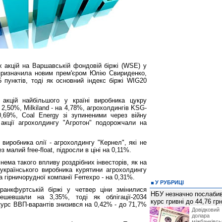
х акцій на Варшавській фондовій біржі (WSE) у
призначила новим прем'єром Юлію Свириденко,
 пунктів, тоді як основний індекс біржі WIG20
акцій найбільшого у країні виробника цукру
 2,50%, Milkiland - на 4,78%, агрохолдингів KSG-
,69%, Coal Energy зі зупиненими через війну
акції агрохолдингу "Агротон" подорожчали на
 виробника олії - агрохолдингу "Кернел", які не
 малий free-float, підросли в ціні на 0,11%.
 нема такого впливу роздрібних інвесторів, як на
українського виробника курятини агрохолдингу
 гірничорудної компанії Ferrexpo - на 0,31%.
У РУБРИЦІ
ранкфуртській біржі у четвер ціни змінилися
НБУ незначно послабив
одешевшали на 3,35%, тоді як облігації-2034
курс гривні до 44,76 гр
курс ВВП-варантів знизився на 0,42% - до 71,7%
Довідкови
долар
міжбанків