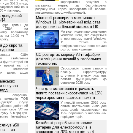
корпоративні закупівлі в
, - до $51,2 млрд,
магазинах мережі за безготівковим
Національний банк
розрахунком через корпоративний баланс,
У) у п'ятницю.
повідомила пресслужба компанії.
 довідковий
Microsoft розширила можливості
н/$1
Windows 11: біометричний вхід став
й курс гривні до
доступним на більшій кількості ПК
а США на
Ми вже писали про оновлення
ському валютному
Windows Hello, яке очікується
ом на 12:00 кч 7
в серпневому патчі Windows
 року.
11. Схоже, за
я до євро та
повідомленнями, воно почало
 до єни
розгортатися раніше.
ЄС розгортає мережу AI-гігафабрик
долара США
ься стабільним
для зміцнення позицій у глобальних
а фунта стерлінгів
технологіях
ю вранці на тлі
Єврокомісія прагне створити
ння ключових
власну інфраструктуру
них даних щодо
штучного інтелекту, яка має
почати функціонувати до
аїнських
середини 2028 року
 анонсував
Чіпи для смартфонів втрачають
 млрд
попит: поставки скоротилися на 15%
ька оборонно-
через зростання вартості пам’яті
чна компанія ТОВ
дастрі" (Vyriy
У першій половині 2026 року
 здійснює дебютний
світові постачання чипів для
гацій серії "А" на
смартфонів скоротилися на
 суму 5 млрд грн.
15% порівняно з аналогічним
ство Інтерфакс-
періодом торік.
Китайські розробники створили
 сягнув ₴50
батарею для електромобілів із
тів — за
зарядкою до 70% менш ніж за 4