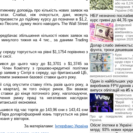
або на 0,1%
повідомив 
ижневу доповідь про кількість нових заявок на
України (НБ
атах. Слабші, ніж очікується, дані, можуть
НБУ незначно послабив
 призвести до підйому курсу до позначки в $1,2,
курс гривні до 44,76 гр
ко Песоле, думку якого наводить The Wall Street
Довідкови
долар
міжбанків
ередбачає збільшення кількості нових заявок на
ринку стан
серпня 2026
минулого тижня на 4 тис., за даними Trading
Долар слабо змінюєтьс
фунта, трохи дешевшає
 середу торгується на рівні $1,1754 порівняно з
Курс 
 сесії.
залишаєт
щодо євро т
ився до цього часу до $1,3701 з $1,3745 за
у п'ятниц
. Член Комітету з грошово-кредитної політики
очікува
р заявив у Сінтрі в середу, що британський ЦБ,
статистич
американської економіки.
темпи зниження базової ставки цього року.
Один із найбільших укр
 слід опустити ставку п'ять разів цього року, а
виробників FPV-дронів
 квартал), як того очікує ринок. Він вважає
випуск облігацій на ₴5
ставки до кінця поточного року, наголошуючи,
Українс
лення ринку праці та негативних наслідках
технологі
итанської економіки.
"Вирій Ін
Industries)
ьшився під час торгів до 143,96 єни з 143,41 єни
випуск облі
номінальну
. Пара долар/офшорний юань торгується на рівні
Про це повідомляє агент
 юаня у вівторок.
Україна.
Обсяг іпотеки в Україні
За матеріалами:
Інтерфакс-Україна
млрд: 93% нових креди