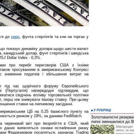
ься до
євро
, фунта стерлінгів та єни на торгах у
 що показує динаміку долара щодо шести валют
а, канадський долар, фунт стерлінгів і шведська
J Dollar Index - 0,3%.
ами про перебіг переговорів США з їхніми
також просуванням в американському Конгресі
є зниження податків і збільшення витрат на
 під час щорічного форуму Європейського
і (Португалія) напередодні підтвердив, що
катися свідчень впливу торговельної політики
, перш ніж знижувати базову ставку. При цьому
еншення ставки на липневому засіданні.
У РУБРИЦІ
американським ЦБ на 0,25 базисного пункту на
цінюється ринком у 19%, за даними FedWatch.
Золотовалютні резерви
липні зменшилися до $
а червневий звіт про безробіття в США, який
Міжнародні 
х даних виявляться ознаки ослаблення ринку
липні, за п
авки Федрезервом посиляться, зазначає Trading
зменшилис