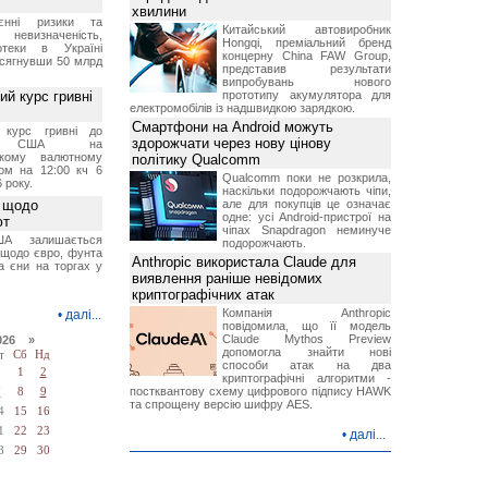
хвилини
єнні ризики та
Китайський автовиробник
 невизначеність,
Hongqi, преміальний бренд
отеки в Україні
концерну China FAW Group,
 сягнувши 50 млрд
представив результати
випробувань нового
й курс гривні
прототипу акумулятора для
електромобілів із надшвидкою зарядкою.
Смартфони на Android можуть
й курс гривні до
здорожчати через нову цінову
а США на
ському валютному
політику Qualcomm
ом на 12:00 кч 6
Qualcomm поки не розкрила,
 року.
наскільки подорожчають чіпи,
 щодо
але для покупців це означає
одне: усі Android-пристрої на
ют
чіпах Snapdragon неминуче
А залишається
подорожчають.
 щодо євро, фунта
Anthropic використала Claude для
та єни на торгах у
виявлення раніше невідомих
криптографічних атак
Компанія Anthropic
•
далі...
повідомила, що її модель
Claude Mythos Preview
026 »
допомогла знайти нові
т
Сб
Нд
способи атак на два
1
2
криптографічні алгоритми -
постквантову схему цифрового підпису HAWK
7
8
9
та спрощену версію шифру AES.
4
15
16
1
22
23
•
далі...
8
29
30