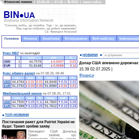
Фінансові новини
|
10.08.26
|
07:26
|
RSS
|
мапа сайту
"Спочатку робіть, що потрібно. Тоді – те, що можливо.
Лиш тоді ви побачите, що робите неможливе"
Св. Франциск Асізський
Головна
Новини
Аналітика
Котирування
Веб-майстру
Інформація
Курс НБУ
на
сьогодні
НОВИНИ
за
курс
uah
%
USD
1
44,7579
0,0047
0,01
Долар США впевнено дорожчає 
EUR
1
51,6148
0,0569
0,11
15:39 02.07.2025
|
Курс обміну валют
на 07.08.26, 09:48
Фінанси
куп.
uah
%
прод.
uah
%
USD
44,4784
0,01
0,01
44,9448
0,01
0,02
EUR
51,2752
0,03
0,06
51,9080
0,01
0,01
Міжбанківський ринок
на 07.08.26, 17:01
куп.
uah
%
прод.
uah
%
USD
44,7500
0,05
0,11
44,7800
0,04
0,09
EUR
51,7399
0,13
0,25
51,7612
0,12
0,23
ТОП-НОВИНИ
Постачання ракет для Patriot Україні не
буде: Трамп зробив заяву
Президент США Дональд
Трамп заявив, що
Сполученим Штатам самим