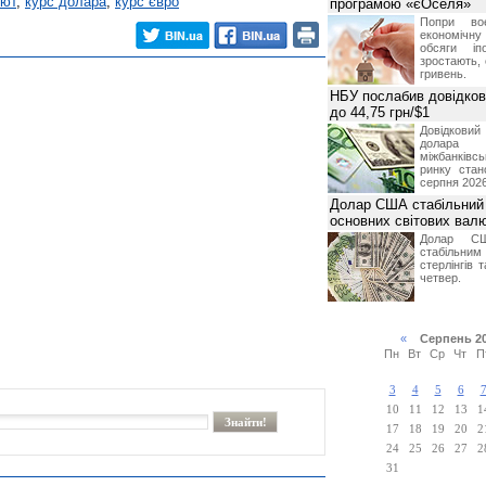
лют
,
курс долара
,
курс євро
програмою «єОселя»
Попри во
економічну
обсяги іп
зростають,
гривень.
НБУ послабив довідкови
до 44,75 грн/$1
Довідкови
долар
міжбанків
ринку стан
серпня 2026
Долар США стабільний
основних світових вал
Долар СШ
стабільним
стерлінгів 
четвер.
«
Серпень 2
Пн
Вт
Ср
Чт
П
3
4
5
6
10
11
12
13
1
17
18
19
20
2
24
25
26
27
2
31