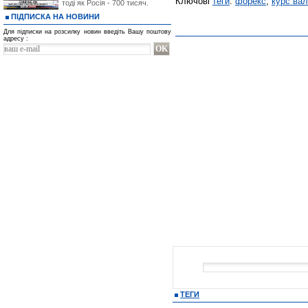
Ключові
теги
:
форекс
,
курс ва
тоді як Росія - 700 тисяч.
ПІДПИСКА НА НОВИНИ
Для підписки на розсилку новин введіть Вашу поштову
адресу :
ТЕГИ