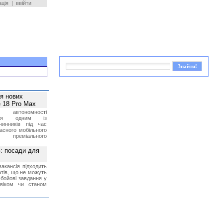
ація
|
ввійти
ея нових
 18 Pro Max
 автономності
ться одним із
чинників під час
асного мобільного
 преміального
»: посади для
акансія підходить
тів, що не можуть
бойові завдання у
 віком чи станом