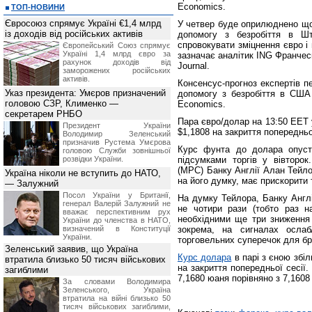
Economics.
ТОП-НОВИНИ
Євросоюз спрямує Україні €1,4 млрд
У четвер буде оприлюднено щот
із доходів від російських активів
допомогу з безробіття в Шт
спровокувати зміцнення євро і
Європейський Союз спрямує
Україні 1,4 млрд євро за
зазначає аналітик ING Франчес
рахунок доходів від
Journal.
заморожених російських
активів.
Консенсус-прогноз експертів п
Указ президента: Умєров призначений
допомогу з безробіття в США 
головою СЗР, Клименко —
Economics.
секретарем РНБО
Пара євро/долар на 13:50 EET у
Президент України
$1,1808 на закриття попередньої
Володимир Зеленський
призначив Pустема Умєрова
Курс фунта до долара опуст
головою Служби зовнішньої
розвідки України.
підсумками торгів у вівторок
(MPC) Банку Англії Алан Тейло
Україна ніколи не вступить до НАТО,
на його думку, має прискорити 
— Залужний
Посол України у Британії,
На думку Тейлора, Банку Англії
генерал Валерій Залужний не
не чотири рази (тобто раз на
вважає перспективним рух
необхідними ще три зниження 
України до членства в НАТО,
визначений в Конституції
зокрема, на сигналах ослаб
України.
торговельних суперечок для бр
Зеленський заявив, що Україна
Курс долара
в парі з єною збіл
втратила близько 50 тисяч військових
на закриття попередньої сесії
загиблими
7,1680 юаня порівняно з 7,1608
За словами Володимира
Зеленського, Україна
втратила на війні близько 50
тисяч військових загиблими,