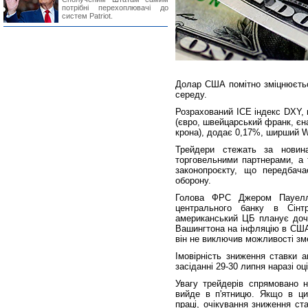
потрібні перехоплювачі до
систем Patriot.
Долар США помітно зміцнюєт
середу.
Розрахований ICE індекс DXY,
(євро, швейцарський франк, єн
крона), додає 0,17%, ширший WS
Трейдери стежать за новин
торговельними партнерами, а 
законопроєкту, що передбача
оборону.
Голова ФРС Джером Пауелл
центрального банку в Сінтр
американський ЦБ планує доче
Вашингтона на інфляцію в США
він не виключив можливості зм
Імовірність зниження ставки 
засіданні 29-30 липня наразі о
Увагу трейдерів спрямовано н
вийде в п'ятницю. Якщо в ци
праці, очікування зниження ст