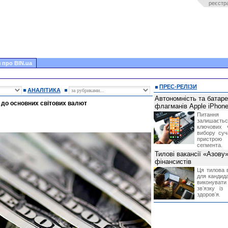
реєстр
 про BIN.ua
ПРЕС-РЕЛІЗИ
АНАЛІТИКА
Автономність та батар
до основних світових валют
флагманів Apple iPhone
Питання
залишає
ключових 
вибору суч
пристрою
сегмента.
Тилові вакансії «Азову
фінансистів
Ця тилова в
для кандида
виконувати 
звʼязку із
здоровʼя.