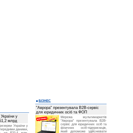
БІЗНЕС
"Аврора" презентувала B2B-сервіс
для юридичних осіб та ФОП
 України у
Мережа мультимаркетів
51,2 млрд
"Аврора" презентувала B2B-
сервіс для юридичних осіб та
резерви України у
фізичних осіб-підприємців,
опередніми даними,
який допоможе здійснювати
ь на $70,4 млн,