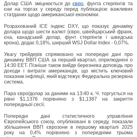
Долар США зміцнюється до
євро
, фунта стерлінгів та
єни на торгах у середу перед публікацією важливих
статданих щодо американської економіки.
Розрахований ICE індекс DXY, що показує динаміку
долара щодо шести валют (євро, швейцарський франк,
єна, канадський долар, фунт стерлінгів і шведська
крона), додає 0,18%, ширший WSJ Dollar Index - 0,07%.
Увагу трейдерів спрямовано на попередні дані про
динаміку ВВП США за перший квартал, оприлюднені о
14:30 EET. Пізніше також вийде березнева доповідь про
доходи і витрати американців, що містить ключовий
показник інфляції, який відстежує Федеральна резервна
система.
Пара євро/долар за даними на 13:40 к. Ч. торгується на
рівні $1,1376 порівняно з $1,1387 на закриття
попередньої сесії.
Попередні дані статистичного управління
Європейського союзу, опубліковані в середу, показали
збільшення ВВП єврозони в першому кварталі 2025
року на 0,4% порівняно з попередніми трьома