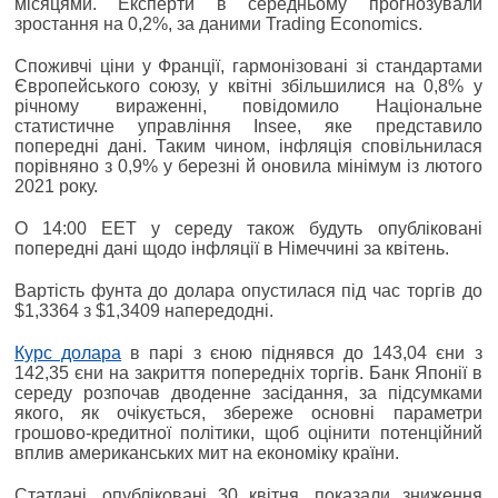
місяцями. Експерти в середньому прогнозували
зростання на 0,2%, за даними Trading Economics.
Споживчі ціни у Франції, гармонізовані зі стандартами
Європейського союзу, у квітні збільшилися на 0,8% у
річному вираженні, повідомило Національне
статистичне управління Insee, яке представило
попередні дані. Таким чином, інфляція сповільнилася
порівняно з 0,9% у березні й оновила мінімум із лютого
2021 року.
О 14:00 EET у середу також будуть опубліковані
попередні дані щодо інфляції в Німеччині за квітень.
Вартість фунта до долара опустилася під час торгів до
$1,3364 з $1,3409 напередодні.
Курс долара
в парі з єною піднявся до 143,04 єни з
142,35 єни на закриття попередніх торгів. Банк Японії в
середу розпочав дводенне засідання, за підсумками
якого, як очікується, збереже основні параметри
грошово-кредитної політики, щоб оцінити потенційний
вплив американських мит на економіку країни.
Статдані, опубліковані 30 квітня, показали зниження