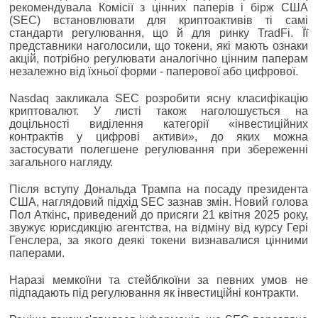
рекомендувала Комісії з цінних паперів і бірж США
(SEC) встановлювати для криптоактивів ті самі
стандарти регулювання, що й для ринку TradFi. Її
представники наголосили, що токени, які мають ознаки
акцій, потрібно регулювати аналогічно цінним паперам
незалежно від їхньої форми - паперової або цифрової.
Nasdaq закликала SEC розробити ясну класифікацію
криптовалют. У листі також наголошується на
доцільності виділення категорії «інвестиційних
контрактів у цифрові активи», до яких можна
застосувати полегшене регулювання при збереженні
загального нагляду.
Після вступу Дональда Трампа на посаду президента
США, наглядовий підхід SEC зазнав змін. Новий голова
Пол Аткінс, приведений до присяги 21 квітня 2025 року,
звужує юрисдикцію агентства, на відміну від курсу Гері
Генслера, за якого деякі токени визнавалися цінними
паперами.
Наразі мемкоїни та стейблкоїни за певних умов не
підпадають під регулювання як інвестиційні контракти.