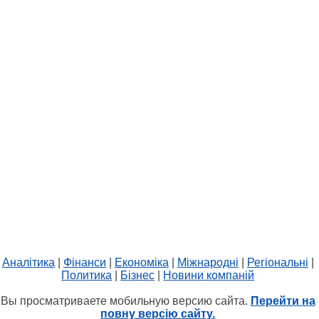
Аналітика
|
Фінанси
|
Економіка
|
Міжнародні
|
Регіональні
|
Политика
|
Бізнес
|
Новини компаній
Вы просматриваете мобильную версию сайта.
Перейти на
повну версію сайту.