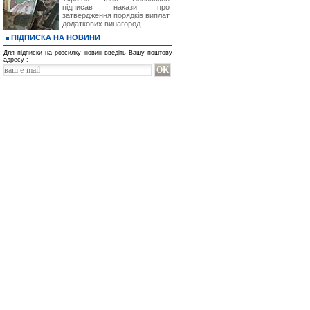
підписав накази про
затвердження порядків виплат
додаткових винагород
ПІДПИСКА НА НОВИНИ
Для підписки на розсилку новин введіть Вашу поштову
адресу :