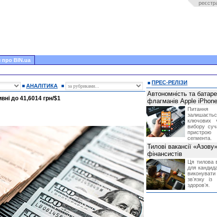
реєстр
 про BIN.ua
ПРЕС-РЕЛІЗИ
АНАЛІТИКА
Автономність та батар
вні до 41,6014 грн/$1
флагманів Apple iPhone
Питання
залишає
ключових 
вибору суч
пристрою
сегмента.
Тилові вакансії «Азову
фінансистів
Ця тилова в
для кандида
виконувати 
звʼязку із
здоровʼя.