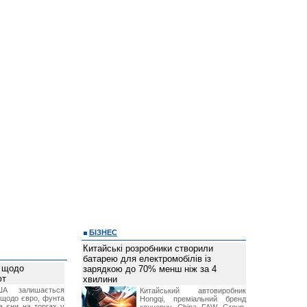
БІЗНЕС
Китайські розробники створили
батарею для електромобілів із
 щодо
зарядкою до 70% менш ніж за 4
ют
хвилини
А залишається
Китайський автовиробник
 щодо євро, фунта
Hongqi, преміальний бренд
та єни на торгах у