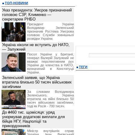
ТОП-НОВИНИ
Указ президента: Умєров призначений
головою СЗР, Клименко —
секретарем РНБО
Президент України
Володимир Зеленський
призначив Pустема Умєрова
головою Служби зовнішньої
розвідки України.
Україна ніколи не вступить до НАТО,
— Залужний
Посол України у Британії,
генерал Валерій Залужний не
вважає перспективним рух
України до членства в НАТО,
ТЕГИ
визначений в Конституції
України.
Зеленський заявив, що Україна
втратила близько 50 тисяч військових
загиблими
За словами Володимира
Зеленського, Україна
втратила на війні близько 50
тисяч військових загиблими,
тоді як Росія - 700 тисяч.
До ₴460 тис. щомісяця: уряд
унормував додаткові виплати для
бійців НГУ, Нацполіції та
прикордонників
Міністр внутрішніх справ
України Іван Вигівський