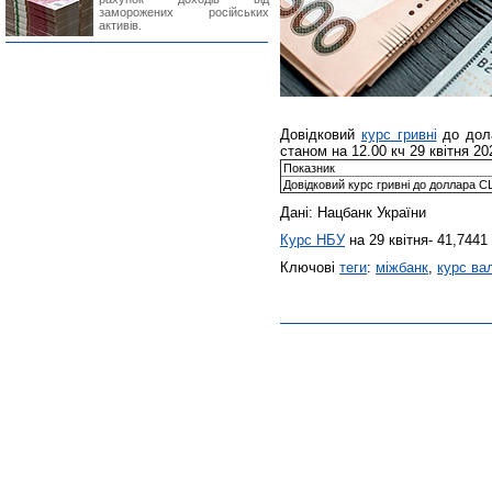
заморожених російських
активів.
Довідковий
курс гривні
до дол
станом на 12.00 кч 29 квітня 20
Показник
Довідковий курс гривні до доллара 
Дані: Нацбанк України
Курс НБУ
на 29 квітня- 41,7441 
Ключові
теги
:
міжбанк
,
курс ва