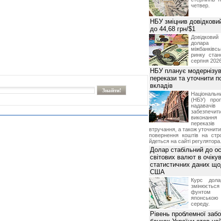
четвер.
НБУ зміцнив довідковий
до 44,68 грн/$1
Довідкови
долар
міжбанків
ринку стан
серпня 2026
НБУ планує модернізув
перекази та уточнити 
вкладів
Національ
(НБУ) проп
надавачів 
забезпечит
виконан
переказі
втручання, а також уточнит
повернення коштів на стр
йдеться на сайті регулятора
Долар стабільний до о
світових валют в очікув
статистичних даних що
США
Курс дол
змінюється
фунтом 
японською
середу.
Рівень проблемної забо