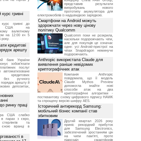
концерну China FAW Group,
представив результати
випробувань нового
прототипу акумулятора для
 курс гривні
електромобілів із надшвидкою зарядкою.
Смартфони на Android можуть
й курс гривні до
здорожчати через нову цінову
а США на
політику Qualcomm
ському валютному
ом на 12:00 кч 5
Qualcomm поки не розкрила,
 року.
наскільки подорожчають чіпи,
але для покупців це означає
ати кредитові
одне: усі Android-пристрої на
порядок арешту
чіпах Snapdragon неминуче
подорожчають.
Anthropic використала Claude для
ний банк України
онує зобов'язати
виявлення раніше невідомих
платіжних послуг
криптографічних атак
и автоматизоване
Компанія Anthropic
ня кредитових
повідомила, що її модель
в без ручного
Claude Mythos Preview
и порядок арешту й
допомогла знайти нові
окових депозитах,
способи атак на два
.
криптографічні алгоритми -
сновних
постквантову схему цифрового підпису HAWK
анні
та спрощену версію шифру AES.
до ринку праці
Історичний антирекорд Samsung:
мобільний бізнес компанії став
ара США слабко
збитковим
 в парах з євро,
Другий квартал 2026 року
стерлінгів та
приніс рекордний прибуток
 єною вранці в
для Samsung Electronics,
забезпечений зростанням цін
ргованості в
на чипи пам'яті, проте
підрозділ смартфонів