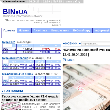
Фінансові новини
|
06.08.26
|
12:59
|
RSS
|
мапа сайту
"Поразка – не поразка, якщо тільки ви не визнаєте її
такою у своїй свідомості"
Брюс Лі
Головна
Новини
Аналітика
Котирування
Веб-майстру
Інформація
Курс НБУ
на
сьогодні
НОВИНИ
за
курс
uah
%
USD
1
44,6895
0,0593
0,13
НБУ зміцнив довідковий курс гри
EUR
1
51,6253
0,0881
0,17
12:41 29.04.2025
|
Курс обміну валют
на
сьогодні
, 09:43
Фінанси
куп.
uah
%
прод.
uah
%
USD
44,4840
0,06
0,13
44,9364
0,01
0,03
EUR
51,3060
0,15
0,29
51,9148
0,06
0,12
Міжбанківський ринок
на
сьогодні
, 11:02
куп.
uah
%
прод.
uah
%
USD
44,7300
0,03
0,07
44,7700
0,04
0,09
EUR
51,6407
0,02
0,04
51,6780
0,05
0,09
ТОП-НОВИНИ
Євросоюз спрямує Україні €1,4 млрд із
доходів від російських активів
Європейський Союз спрямує
Україні 1,4 млрд євро за
рахунок доходів від