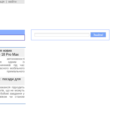
ація
|
ввійти
ея нових
 18 Pro Max
 автономності
ться одним із
чинників під час
асного мобільного
 преміального
»: посади для
акансія підходить
тів, що не можуть
бойові завдання у
 віком чи станом