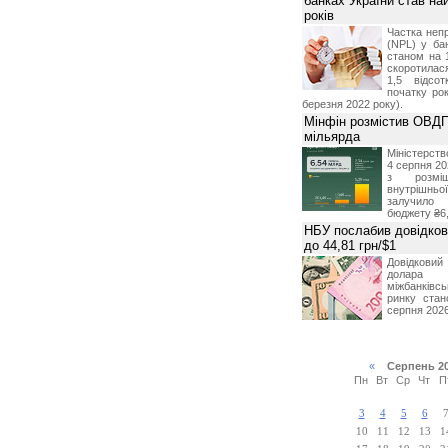
банках України став на
років
Частка неп
(NPL) у бан
станом на 
скоротилася
1,5 відсо
початку рок
березня 2022 року).
Мінфін розмістив ОВДП
мільярда
Міністерств
4 серпня 20
з розміщ
внутрішньої
залучило
бюджету ₴6,
НБУ послабив довідкови
до 44,81 грн/$1
Довідкови
долар
міжбанків
ринку стан
серпня 2026
«
Серпень 2
Пн
Вт
Ср
Чт
П
3
4
5
6
10
11
12
13
1