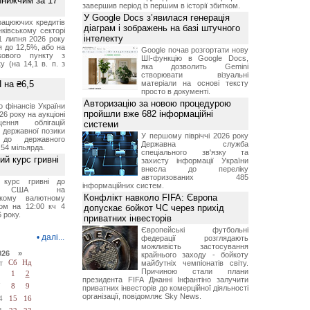
йнижчим за 17
завершив період із першим в історії збитком.
У Google Docs з’явилася генерація
рацюючих кредитів
діаграм і зображень на базі штучного
ківському секторі
інтелекту
1 липня 2026 року
 до 12,5%, або на
Google почав розгортати нову
ткового пункту з
ШІ-функцію в Google Docs,
у (на 14,1 в. п. з
яка дозволить Gemini
створювати візуальні
 на ₴6,5
матеріали на основі тексту
просто в документі.
Авторизацію за новою процедурою
о фінансів України
пройшли вже 682 інформаційні
26 року на аукціоні
ення облігацій
системи
 державної позики
У першому півріччі 2026 року
 до державного
Державна служба
54 мільярда.
спеціального зв'язку та
й курс гривні
захисту інформації України
внесла до переліку
авторизованих 485
й курс гривні до
інформаційних систем.
а США на
Конфлікт навколо FIFA: Європа
ському валютному
ом на 12:00 кч 4
допускає бойкот ЧС через прихід
 року.
приватних інвесторів
Європейські футбольні
•
далі...
федерації розглядають
можливість застосування
026 »
крайнього заходу - бойкоту
т
Сб
Нд
майбутніх чемпіонатів світу.
Причиною стали плани
1
2
президента FIFA Джанні Інфантіно залучити
7
8
9
приватних інвесторів до комерційної діяльності
організації, повідомляє Sky News.
4
15
16