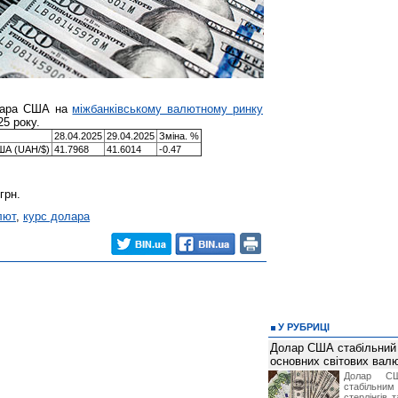
ара США на
міжбанківському валютному ринку
25 року.
28.04.2025
29.04.2025
Зміна. %
США (UAH/$)
41.7968
41.6014
-0.47
грн.
лют
,
курс долара
У РУБРИЦІ
Долар США стабільний
основних світових вал
Долар СШ
стабільним
стерлінгів 