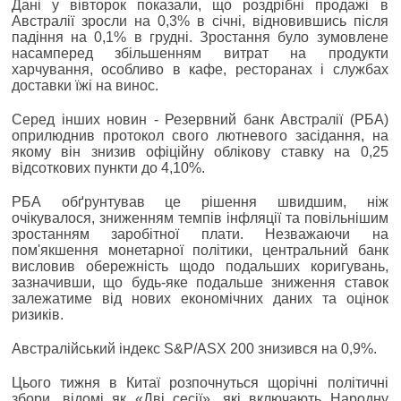
Дані у вівторок показали, що роздрібні продажі в
Австралії зросли на 0,3% в січні, відновившись після
падіння на 0,1% в грудні. Зростання було зумовлене
насамперед збільшенням витрат на продукти
харчування, особливо в кафе, ресторанах і службах
доставки їжі на винос.
Серед інших новин - Резервний банк Австралії (РБА)
оприлюднив протокол свого лютневого засідання, на
якому він знизив офіційну облікову ставку на 0,25
відсоткових пункти до 4,10%.
РБА обґрунтував це рішення швидшим, ніж
очікувалося, зниженням темпів інфляції та повільнішим
зростанням заробітної плати. Незважаючи на
пом'якшення монетарної політики, центральний банк
висловив обережність щодо подальших коригувань,
зазначивши, що будь-яке подальше зниження ставок
залежатиме від нових економічних даних та оцінок
ризиків.
Австралійський індекс S&P/ASX 200 знизився на 0,9%.
Цього тижня в Китаї розпочнуться щорічні політичні
збори, відомі як «Дві сесії», які включають Народну