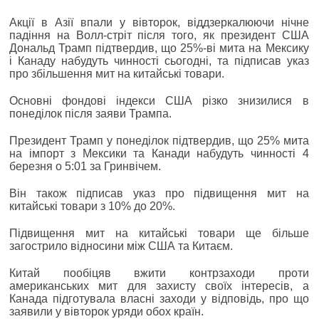
Акції в Азії впали у вівторок, віддзеркалюючи нічне
падіння на Волл-стріт після того, як президент США
Дональд Трамп підтвердив, що 25%-ві мита на Мексику
і Канаду набудуть чинності сьогодні, та підписав указ
про збільшення мит на китайські товари.
Основні фондові індекси США різко знизилися в
понеділок після заяви Трампа.
Президент Трамп у понеділок підтвердив, що 25% мита
на імпорт з Мексики та Канади набудуть чинності 4
березня о 5:01 за Гринвічем.
Він також підписав указ про підвищення мит на
китайські товари з 10% до 20%.
Підвищення мит на китайські товари ще більше
загострило відносини між США та Китаєм.
Китай пообіцяв вжити контрзаходи проти
американських мит для захисту своїх інтересів, а
Канада підготувала власні заходи у відповідь, про що
заявили у вівторок уряди обох країн.