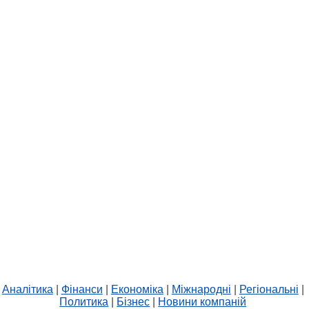
Аналітика
|
Фінанси
|
Економіка
|
Міжнародні
|
Регіональні
|
Политика
|
Бізнес
|
Новини компаній