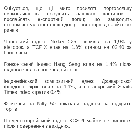
Очікується, що ці мита посилять торговельну
невизначеність, порушать ланцюги поставок і
послаблять експортний попит, що зашкодить
економічному зростанню і довірі інвесторів до азійських
ринків.
Японський індекс Nikkei 225 знизився на 1,9% у
вівторок, а TOPIX впав на 1,3% станом на 02:40 за
Гринвічем.
Гонконгський індекс Hang Seng впав на 1,4% після
відновлення на попередній сесії.
Індонезійський композитний індекс Джакартської
фондової біржі впав на 1,1%, а сінгапурський Straits
Times Index втратив 0,4%.
Ф'ючерси на Nifty 50 показали падіння на відкритті
торгів.
Південнокорейський індекс KOSPI майже не змінився
після повернення з вихідних.