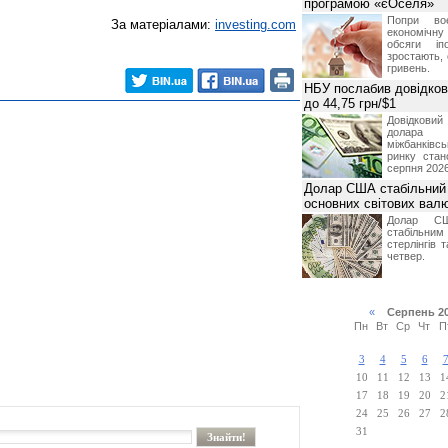
програмою «єОселя»
Попри во
За матеріалами:
investing.com
економічну
обсяги іп
зростають,
гривень.
НБУ послабив довідкови
до 44,75 грн/$1
Довідкови
долар
міжбанків
ринку стан
серпня 2026
Долар США стабільний
основних світових вал
Долар СШ
стабільним
стерлінгів 
четвер.
«
Серпень 2
Пн
Вт
Ср
Чт
П
3
4
5
6
10
11
12
13
1
17
18
19
20
2
24
25
26
27
2
31