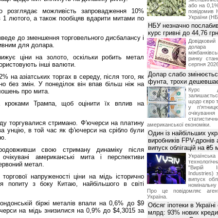
або на 0,1%
о розглядає можливість запровадження 10%
повідомив 
України (НБ
з 1 лютого, а також пообіцяв вдарити митами по
НБУ незначно послабив
курс гривні до 44,76 гр
зведе до зменшення торговельного дисбалансу і
Довідкови
тивним для долара.
долар
міжбанків
ижує ціни на золото, оскільки робить метал
ринку стан
користовують інші валюти.
серпня 2026
Долар слабо змінюєтьс
% на азіатських торгах в середу, після того, як
фунта, трохи дешевшає
о без змін. У понеділок він впав більш ніж на
Курс 
лошень про мита.
залишаєт
щодо євро т
 кроками Трампа, щоб оцінити їх вплив на
у п'ятниц
очікува
статистич
еду торгувалися стримано. Ф'ючерси на платину
американської економіки.
 за унцію, в той час як ф'ючерси на срібло були
Один із найбільших укр
ію.
виробників FPV-дронів
випуск облігацій на ₴5
родовживши свою стриману динаміку після
Українс
и очікувані американські мита і перспективи
технологі
ервоний метал.
"Вирій Ін
Industries)
 торгової напруженості ціни на мідь історично
випуск облі
я попиту з боку Китаю, найбільшого в світі
номінальну
Про це повідомляє агент
Україна.
ондонській біржі металів впали на 0,6% до $9
Обсяг іпотеки в Україні
ючерси на мідь знизилися на 0,9% до $4,3015 за
млрд: 93% нових креди