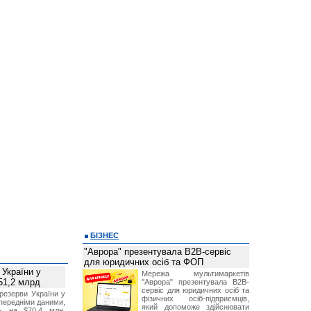
БІЗНЕС
"Аврора" презентувала B2B-сервіс
для юридичних осіб та ФОП
 України у
Мережа мультимаркетів
51,2 млрд
"Аврора" презентувала B2B-
сервіс для юридичних осіб та
резерви України у
фізичних осіб-підприємців,
опередніми даними,
який допоможе здійснювати
ь на $70,4 млн,