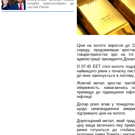
потрібні перехоплювачі до
систем Patriot.
Ціни на золото виросли до 11
середу, продовживши зроста
товари-прихістки зріс на т
адміністрації президента Дона
О 07:45 EET спот-золото подо
найвищого рівня з початку лис
дії яких закінчується в лютому,
Жовтий метал зростає третій
обережність, намагаючись оц
призведе до підвищення інфля
інфляції.
Долар різко впав у понеділок
щодо запровадження амери
підтримало ціни на золото.
Дорогоцінний метал, який трад
ціну вище місячного піку приб
ринки готуються до глобальн
політичні заяви Трампа і декла