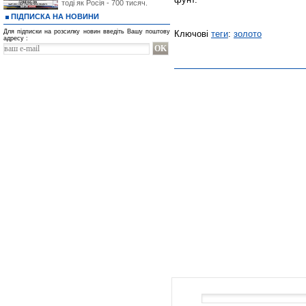
тоді як Росія - 700 тисяч.
ПІДПИСКА НА НОВИНИ
Для підписки на розсилку новин введіть Вашу поштову
Ключові
теги
:
золото
адресу :