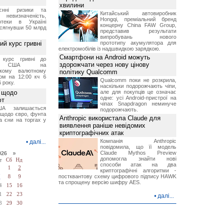
хвилини
єнні ризики та
Китайський автовиробник
 невизначеність,
Hongqi, преміальний бренд
отеки в Україні
концерну China FAW Group,
 сягнувши 50 млрд
представив результати
випробувань нового
й курс гривні
прототипу акумулятора для
електромобілів із надшвидкою зарядкою.
Смартфони на Android можуть
й курс гривні до
здорожчати через нову цінову
а США на
ському валютному
політику Qualcomm
ом на 12:00 кч 6
Qualcomm поки не розкрила,
 року.
наскільки подорожчають чіпи,
 щодо
але для покупців це означає
одне: усі Android-пристрої на
ют
чіпах Snapdragon неминуче
А залишається
подорожчають.
 щодо євро, фунта
Anthropic використала Claude для
та єни на торгах у
виявлення раніше невідомих
криптографічних атак
Компанія Anthropic
•
далі...
повідомила, що її модель
Claude Mythos Preview
026 »
допомогла знайти нові
т
Сб
Нд
способи атак на два
1
2
криптографічні алгоритми -
постквантову схему цифрового підпису HAWK
7
8
9
та спрощену версію шифру AES.
4
15
16
1
22
23
•
далі...
8
29
30