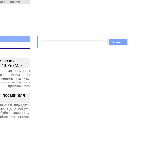
ація
|
ввійти
ея нових
 18 Pro Max
 автономності
ться одним із
чинників під час
асного мобільного
 преміального
»: посади для
акансія підходить
тів, що не можуть
бойові завдання у
 віком чи станом