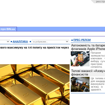
реєстр
 про BIN.ua
ПРЕС-РЕЛІЗИ
АНАЛІТИКА
Автономність та батар
евого максимуму на тлі попиту на прихісток через
флагманів Apple iPhone
Питання
залишає
ключових 
вибору суч
пристрою
сегмента.
Тилові вакансії «Азову
фінансистів
Ця тилова в
для кандида
виконувати 
звʼязку із
здоровʼя.