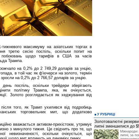
-тижневого максимуму на азіатських торгах в
ння третю сесію поспіль, оскільки попит на
лі побоювань щодо тарифів в США за часів
льда Трампа.
рожчало на 0,2% до 2 749,29 доларів за унцію,
топада, в той час як ф'ючерси на золото, термін
 зросли на 0,2% до 2 766,57 доларів за унцію.
 день поспіль, оскільки трейдери зберігають
інити політику Трампа, яка, як очікується,
ції. Золото розглядається як хеджування від
 після того, як Трамп ухилився від подробиць
канських торговельних мит, що додатково
У РУБРИЦІ
Золотовалютні резерви
иційно вважається активом-прихістокм, утримує
липні зменшилися до $
лизно з минулого тижня. Це свідчить про те, що
Міжнародні 
ої невизначеності, оскільки очікується, що
липні, за п
рації щодо мит вплинуть на динаміку ринку.
зменшилис