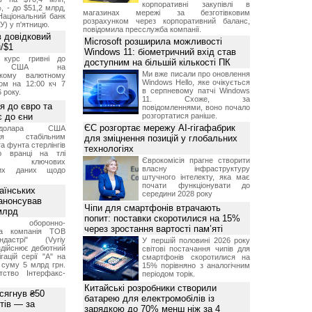
корпоративні закупівлі в
, - до $51,2 млрд,
магазинах мережі за безготівковим
Національний банк
розрахунком через корпоративний баланс,
У) у п'ятницю.
повідомила пресслужба компанії.
 довідковий
Microsoft розширила можливості
н/$1
Windows 11: біометричний вхід став
й курс гривні до
доступним на більшій кількості ПК
а США на
Ми вже писали про оновлення
ському валютному
Windows Hello, яке очікується
ом на 12:00 кч 7
в серпневому патчі Windows
 року.
11. Схоже, за
я до євро та
повідомленнями, воно почало
 до єни
розгортатися раніше.
ЄС розгортає мережу AI-гігафабрик
долара США
ься стабільним
для зміцнення позицій у глобальних
а фунта стерлінгів
технологіях
ю вранці на тлі
Єврокомісія прагне створити
ння ключових
власну інфраструктуру
них даних щодо
штучного інтелекту, яка має
почати функціонувати до
аїнських
середини 2028 року
 анонсував
Чіпи для смартфонів втрачають
 млрд
попит: поставки скоротилися на 15%
ька оборонно-
через зростання вартості пам’яті
чна компанія ТОВ
дастрі" (Vyriy
У першій половині 2026 року
 здійснює дебютний
світові постачання чипів для
гацій серії "А" на
смартфонів скоротилися на
 суму 5 млрд грн.
15% порівняно з аналогічним
ство Інтерфакс-
періодом торік.
Китайські розробники створили
 сягнув ₴50
батарею для електромобілів із
тів — за
зарядкою до 70% менш ніж за 4