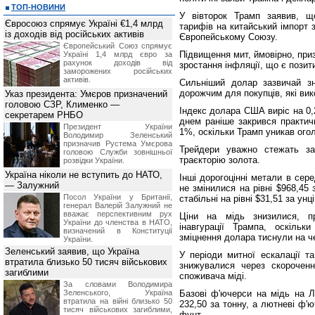
ТОП-НОВИНИ
У вівторок Трамп заявив, щ
Євросоюз спрямує Україні €1,4 млрд
тарифів на китайський імпорт 
із доходів від російських активів
Європейському Союзу.
Європейський Союз спрямує
Підвищення мит, ймовірно, при
Україні 1,4 млрд євро за
рахунок доходів від
зростання інфляції, що є пози
заморожених російських
активів.
Сильніший долар зазвичай зн
дорожчим для покупців, які ви
Указ президента: Умєров призначений
головою СЗР, Клименко —
Індекс долара США виріс на 0,2
секретарем РНБО
днем раніше закрився практичн
Президент України
1%, оскільки Трамп уникав ого
Володимир Зеленський
призначив Pустема Умєрова
Трейдери уважно стежать за
головою Служби зовнішньої
траєкторію золота.
розвідки України.
Україна ніколи не вступить до НАТО,
Інші дорогоцінні метали в сер
— Залужний
не змінилися на рівні $968,45
Посол України у Британії,
стабільні на рівні $31,51 за унц
генерал Валерій Залужний не
вважає перспективним рух
Ціни на мідь знизилися, п
України до членства в НАТО,
інавгурації Трампа, оскільк
визначений в Конституції
зміцнення долара тиснули на ч
України.
Зеленський заявив, що Україна
У періоди митної ескалації та
втратила близько 50 тисяч військових
знижувалися через скороченн
загиблими
споживача міді.
За словами Володимира
Зеленського, Україна
Базові ф'ючерси на мідь на Л
втратила на війні близько 50
232,50 за тонну, а лютневі ф'
тисяч військових загиблими,
фунт.