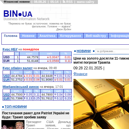
Фінансові новини
|
08.08.26
|
05:14
|
RSS
|
мапа сайту
"Перемога не буває остаточною; помилка не буває
фатальною. Головне — відвага"
Джон Вуден
Головна
Новини
Аналітика
Котирування
Веб-майстру
Інформація
Курс НБУ
на
понеділок
НОВИНИ
за
курс
uah
%
USD
1
44,7579
0,0047
0,01
Ціни на золото досягли 11-тижн
EUR
1
51,6148
0,0569
0,11
митні погрози Трампа
09:28 22.01.2025
|
Курс обміну валют
на
вчора
, 09:48
куп.
uah
%
прод.
uah
%
Фінанси
USD
44,4784
0,01
0,01
44,9448
0,01
0,02
EUR
51,2752
0,03
0,06
51,9080
0,01
0,01
Міжбанківський ринок
на
вчора
, 17:01
куп.
uah
%
прод.
uah
%
USD
44,7500
0,05
0,11
44,7800
0,04
0,09
EUR
51,7399
0,13
0,25
51,7612
0,12
0,23
ТОП-НОВИНИ
Постачання ракет для Patriot Україні не
буде: Трамп зробив заяву
Президент США Дональд
Трамп заявив, що
Сполученим Штатам самим