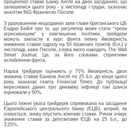
процентної ставки Банку Англії на двох засіданнях, що
залишилися цього року - у листопаді і грудні, зазначає
аналітик ING Франческо Песоле.
З урахуванням нещодавніх заяв глави британського ЦБ
Ендрю Бейлі про те, що регулятор може стати "трохи
агресивнішим" у пом'якшенні політики, трейдери
можуть закласти в курс фунта певну ймовірність
зниження ставки одразу на 50 базисних пунктів (б.п.) у
листопаді, каже Песоле, слова якого наводить The Wall
Street Journal. Це, за його словами, сприятиме
ослабленню фунта.
Наразі трейдери оцінюють у 75% ймовірність двох
знижень ставки Банком Англії по 25 б.п. до кінця цього
року, зазначає газета Financial Times. До публікації
вересневих даних про динаміку інфляції такі шанси
оцінювали у 50%.
Цього тижня увага трейдерів спрямована на засідання
Європейського центрального банку (ЄЦБ), котрий, як
очікується, знову опустить ключові ставки. Ринок очікує
зниження ставки за депозитами ЄЦБ на 25 б.п., до
3,25%.