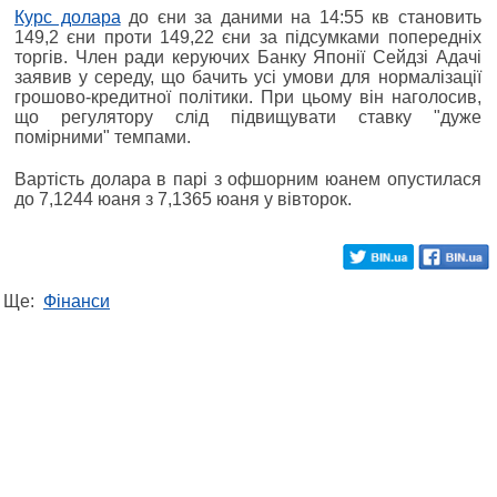
Курс долара
до єни за даними на 14:55 кв становить
149,2 єни проти 149,22 єни за підсумками попередніх
торгів. Член ради керуючих Банку Японії Сейдзі Адачі
заявив у середу, що бачить усі умови для нормалізації
грошово-кредитної політики. При цьому він наголосив,
що регулятору слід підвищувати ставку "дуже
помірними" темпами.
Вартість долара в парі з офшорним юанем опустилася
до 7,1244 юаня з 7,1365 юаня у вівторок.
Ще:
Фінанси