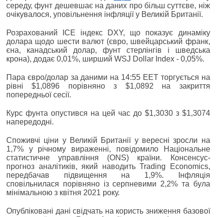
середу, фунт дешевшає на даних про більш суттєве, ніж
очікувалося, уповільнення інфляції у Великій Британії.
Розрахований ICE індекс DXY, що показує динаміку
долара щодо шести валют (євро, швейцарський франк,
єна, канадський долар, фунт стерлінгів і шведська
крона), додає 0,01%, ширший WSJ Dollar Index - 0,05%.
Пара євро/долар за даними на 14:55 EET торгується на
рівні $1,0896 порівняно з $1,0892 на закриття
попередньої сесії.
Курс фунта опустився на цей час до $1,3030 з $1,3074
напередодні.
Споживчі ціни у Великій Британії у вересні зросли на
1,7% у річному вираженні, повідомило Національне
статистичне управління (ONS) країни. Консенсус-
прогноз аналітиків, який наводить Trading Economics,
передбачав підвищення на 1,9%. Інфляція
сповільнилася порівняно із серпневими 2,2% та була
мінімальною з квітня 2021 року.
Опубліковані дані свідчать на користь зниження базової