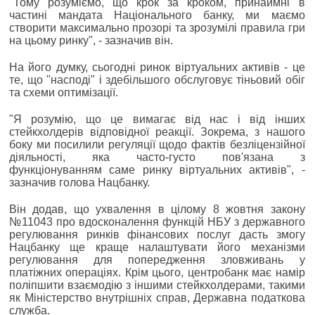
"Тому розуміємо, що крок за кроком, принаймні в
частині мандата Національного банку, ми маємо
створити максимально прозорі та зрозумілі правила гри
на цьому ринку", - зазначив він.
На його думку, сьогодні ринок віртуальних активів - це
те, що "насподі" і здебільшого обслуговує тіньовий обіг
та схеми оптимізації.
"Я розумію, що це вимагає від нас і від інших
стейкхолдерів відповідної реакції. Зокрема, з нашого
боку ми посилили регуляції щодо фактів безліцензійної
діяльності, яка часто-густо пов'язана з
функціонуванням саме ринку віртуальних активів", -
зазначив голова Нацбанку.
Він додав, що ухвалення в цілому 8 жовтня закону
№11043 про вдосконалення функцій НБУ з державного
регулювання ринків фінансових послуг дасть змогу
Нацбанку ще краще налаштувати його механізми
регулювання для попередження зловживань у
платіжних операціях. Крім цього, центробанк має намір
поліпшити взаємодію з іншими стейкхолдерами, такими
як Міністерство внутрішніх справ, Державна податкова
служба.