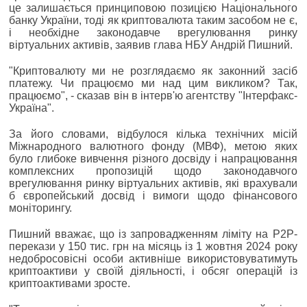
це залишається принциповою позицією Національного
банку України, тоді як криптовалюта таким засобом не є,
і необхідне законодавче врегулювання ринку
віртуальних активів, заявив глава НБУ Андрій Пишний.
"Криптовалюту ми не розглядаємо як законний засіб
платежу. Чи працюємо ми над цим викликом? Так,
працюємо", - сказав він в інтерв'ю агентству "Інтерфакс-
Україна".
За його словами, відбулося кілька технічних місій
Міжнародного валютного фонду (МВФ), метою яких
було глибоке вивчення різного досвіду і напрацювання
комплексних пропозицій щодо законодавчого
врегулювання ринку віртуальних активів, які врахували
б європейський досвід і вимоги щодо фінансового
моніторингу.
Пишний вважає, що із запровадженням ліміту на P2P-
перекази у 150 тис. грн на місяць із 1 жовтня 2024 року
недобросовісні особи активніше використовуватимуть
криптоактиви у своїй діяльності, і обсяг операцій із
криптоактивами зросте.