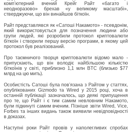
комп'ютерний вчений Крейг Райт «багато і
неодноразово» брехав «у великому масштабі»,
стверджуючи, що він винайшов біткоїн.
Райт представлявся як «Сатоші Накамото» - псевдонім,
який використовується для позначення людини або
групи людей, які розробили протокол криптовалюти
біткоїн і створили першу версію програми, в якому цей
протокол був реалізований.
Про таємничого творця криптовалюти відомо мало -
припускають, що він володіє найбільшою кількістю
біткоїнів у світі, приблизно 1,1 млн BTC (близько $77
млрд на цю мить).
Особистість Сатоші була пов'язана з Райтом у статтях,
опублікованих Gizmodo та Wired у 2015 році, хоча в
останній публікації зазначалось, що деякі припущення
про те, що Райт і є тим самим невловним Накамото,
були підкинуті самим вченим. Пізніше звіти Wired, Vice,
Forbes та інших видань також виявили невідповідності
в доказах.
Наступні роки Райт провів у наполегливих спробах