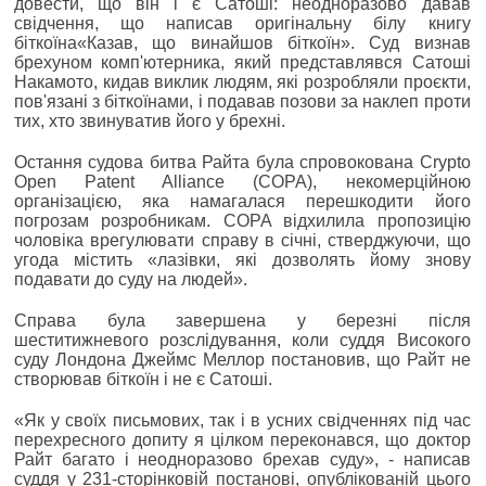
довести, що він і є Сатоші: неодноразово давав
свідчення, що написав оригінальну білу книгу
біткоїна«Казав, що винайшов біткоїн». Cуд визнав
брехуном комп'ютерника, який представлявся Сатоші
Накамото, кидав виклик людям, які розробляли проєкти,
пов'язані з біткоїнами, і подавав позови за наклеп проти
тих, хто звинуватив його у брехні.
Остання судова битва Райта була спровокована Crypto
Open Patent Alliance (COPA), некомерційною
організацією, яка намагалася перешкодити його
погрозам розробникам. COPA відхилила пропозицію
чоловіка врегулювати справу в січні, стверджуючи, що
угода містить «лазівки, які дозволять йому знову
подавати до суду на людей».
Справа була завершена у березні після
шеститижневого розслідування, коли суддя Високого
суду Лондона Джеймс Меллор постановив, що Райт не
створював біткоїн і не є Сатоші.
«Як у своїх письмових, так і в усних свідченнях під час
перехресного допиту я цілком переконався, що доктор
Райт багато і неодноразово брехав суду», - написав
суддя у 231-сторінковій постанові, опублікованій цього