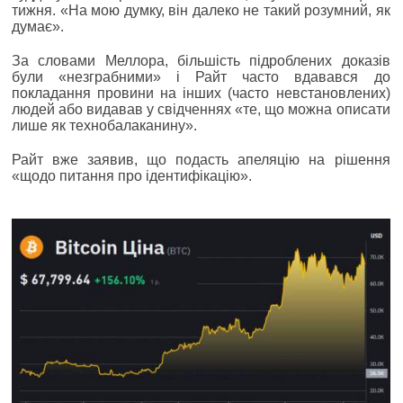
тижня. «На мою думку, він далеко не такий розумний, як
думає».
За словами Меллора, більшість підроблених доказів
були «незграбними» і Райт часто вдавався до
покладання провини на інших (часто невстановлених)
людей або видавав у свідченнях «те, що можна описати
лише як технобалаканину».
Райт вже заявив, що подасть апеляцію на рішення
«щодо питання про ідентифікацію».