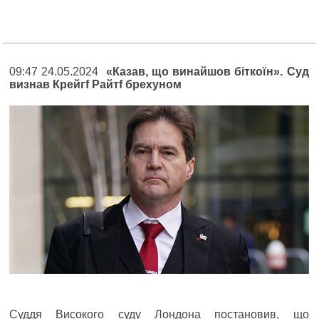
09:47 24.05.2024
«Казав, що винайшов біткоїн». Cуд
визнав Крейгf Райтf брехуном
Суддя Високого суду Лондона постановив, що