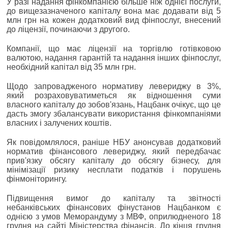
У разі надання фінкомпанією більше ніж однієї послуги,
до вищезазначеного капіталу вона має додавати від 5
млн грн на кожен додатковий вид фінпослуг, внесений
до ліцензії, починаючи з другого.
Компанії, що має ліцензії на торгівлю готівковою
валютою, надання гарантій та надання інших фінпослуг,
необхідний капітал від 35 млн грн.
Щодо запровадженого нормативу левериджу в 3%,
який розраховуватиметься як відношення суми
власного капіталу до зобов'язань, Нацбанк очікує, що це
дасть змогу збалансувати використання фінкомпаніями
власних і залучених коштів.
Як повідомлялося, раніше НБУ анонсував додатковий
норматив фінансового левериджу, який передбачає
прив'язку обсягу капіталу до обсягу бізнесу, для
мінімізації ризику несплати податків і порушень
фінмоніторингу.
Підвищення вимог до капіталу та звітності
небанківських фінансових фінустанов Нацбанком є
однією з умов Меморандуму з МВФ, оприлюдненого 18
грудня на сайті Міністерства фінансів. До кінця грудня