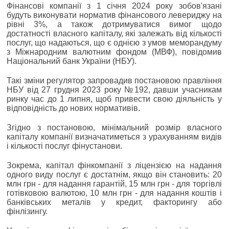
Фінансові компанії з 1 січня 2024 року зобов'язані
будуть виконувати норматив фінансового левериджу на
рівні 3%, а також дотримуватися вимог щодо
достатності власного капіталу, які залежать від кількості
послуг, що надаються, що є однією з умов меморандуму
з Міжнародним валютним фондом (МВФ), повідомив
Національний банк України (НБУ).
Такі зміни регулятор запровадив постановою правління
НБУ від 27 грудня 2023 року №192, давши учасникам
ринку час до 1 липня, щоб привести свою діяльність у
відповідність до нових нормативів.
Згідно з постановою, мінімальний розмір власного
капіталу компанії визначатиметься з урахуванням видів
і кількості послуг фінустанови.
Зокрема, капітал фінкомпанії з ліцензією на надання
одного виду послуг є достатнім, якщо він становить: 20
млн грн - для надання гарантій, 15 млн грн - для торгівлі
готівковою валютою, 10 млн грн - для надання коштів і
банківських металів у кредит, факторингу або
фінлізингу.