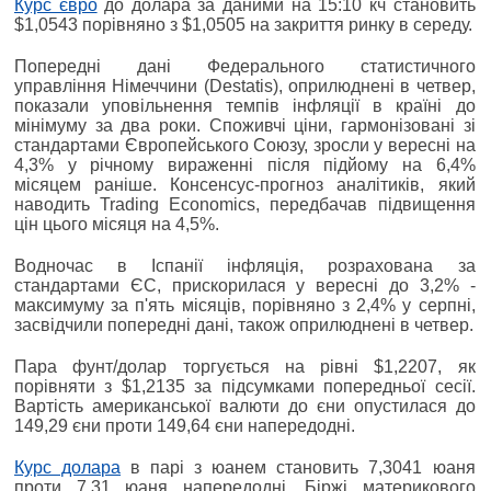
Курс євро
до долара за даними на 15:10 кч становить
$1,0543 порівняно з $1,0505 на закриття ринку в середу.
Попередні дані Федерального статистичного
управління Німеччини (Destatis), оприлюднені в четвер,
показали уповільнення темпів інфляції в країні до
мінімуму за два роки. Споживчі ціни, гармонізовані зі
стандартами Європейського Союзу, зросли у вересні на
4,3% у річному вираженні після підйому на 6,4%
місяцем раніше. Консенсус-прогноз аналітиків, який
наводить Trading Economics, передбачав підвищення
цін цього місяця на 4,5%.
Водночас в Іспанії інфляція, розрахована за
стандартами ЄС, прискорилася у вересні до 3,2% -
максимуму за п'ять місяців, порівняно з 2,4% у серпні,
засвідчили попередні дані, також оприлюднені в четвер.
Пара фунт/долар торгується на рівні $1,2207, як
порівняти з $1,2135 за підсумками попередньої сесії.
Вартість американської валюти до єни опустилася до
149,29 єни проти 149,64 єни напередодні.
Курс долара
в парі з юанем становить 7,3041 юаня
проти 7,31 юаня напередодні. Біржі материкового