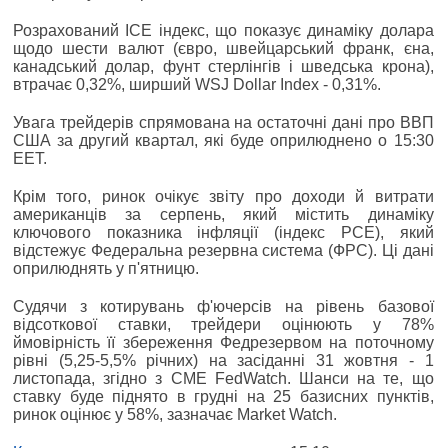
Розрахований ICE індекс, що показує динаміку долара
щодо шести валют (євро, швейцарський франк, єна,
канадський долар, фунт стерлінгів і шведська крона),
втрачає 0,32%, ширший WSJ Dollar Index - 0,31%.
Увага трейдерів спрямована на остаточні дані про ВВП
США за другий квартал, які буде оприлюднено о 15:30
EET.
Крім того, ринок очікує звіту про доходи й витрати
американців за серпень, який містить динаміку
ключового показника інфляції (індекс PCE), який
відстежує Федеральна резервна система (ФРС). Ці дані
оприлюднять у п'ятницю.
Судячи з котирувань ф'ючерсів на рівень базової
відсоткової ставки, трейдери оцінюють у 78%
ймовірність її збереження Федрезервом на поточному
рівні (5,25-5,5% річних) на засіданні 31 жовтня - 1
листопада, згідно з CME FedWatch. Шанси на те, що
ставку буде піднято в грудні на 25 базисних пунктів,
ринок оцінює у 58%, зазначає Market Watch.