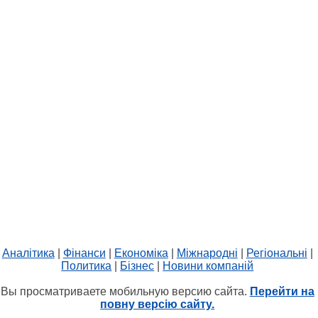
Аналітика
|
Фінанси
|
Економіка
|
Міжнародні
|
Регіональні
|
Политика
|
Бізнес
|
Новини компаній
Вы просматриваете мобильную версию сайта.
Перейти на
повну версію сайту.