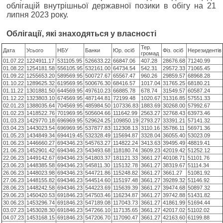
облігацій внутрішньої державної позики в обігу на 21
липня 2023 року.
Облiгацiї, якi знаходяться у власності
Тер.
Дата
Усього
НБУ
Банки
Юр. осіб
Фіз. осіб
Нерезидентів
громад
01.07.22
1224911.17
531105.95
526633.22
66847.06
407.28
28676.68
71240.99
01.08.22
1254181.58
556105.95
532161.00
64734.54
542.31
29572.33
71065.45
01.09.22
1255653.20
589569.95
500727.67
65567.47
960.26
29859.57
68968.28
01.10.22
1289625.32
619569.95
500676.30
68416.57
1017.04
31765.25
68180.21
01.11.22
1301881.50
644569.95
497610.23
66885.78
678.74
31549.57
60587.24
01.12.22
1323803.10
674569.95
487144.81
72199.48
1020.67
31316.85
57551.33
02.01.23
1388035.64
704569.95
485984.50
107336.83
1883.69
30268.00
57992.67
01.02.23
1418522.76
701969.95
505604.66
111642.99
2563.27
32768.43
63973.46
01.03.23
1429770.18
696969.95
529624.25
109850.19
2793.27
33391.21
57141.32
03.04.23
1443023.54
696969.95
537877.83
112308.13
3110.16
35786.11
56971.36
01.05.23
1434849.34
694419.45
532328.49
115694.87
3328.04
36055.40
53023.09
01.06.23
1446660.27
694346.23
545763.27
114822.24
3413.63
39495.49
48819.41
21.06.23
1452901.42
694346.23
543493.68
118180.74
3609.23
42019.42
51252.12
22.06.23
1449142.67
694346.23
541803.37
181121.33
3661.27
40108.71
51101.76
23.06.23
1448385.58
694346.23
545811.30
115132.78
3661.27
38319.67
51114.34
26.06.23
1448023.98
694346.23
544721.86
115248.82
3661.27
3661.27
51081.92
27.06.23
1448155.82
694346.23
544514.60
115197.48
3661.27
39289.32
51146.92
28.06.23
1448242.58
694346.23
544223.69
115639.39
3661.27
39474.68
50897.32
29.06.23
1450420.53
691846.23
547503.46
116234.87
3661.27
39742.88
51431.82
30.06.23
1453296.74
691846.23
547189.08
117043.73
3661.27
41861.99
51694.44
03.07.23
1453028.30
691846.23
547266.10
117135.65
3661.27
42017.02
51102.02
04.07.23
1453168.15
691846.23
547206.70
117090.47
3661.27
42163.60
61199.88