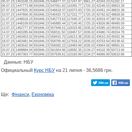
05.07.23
1453168.15
691846.23
546877.37
117247.87
3661.27
42343.23
51192.17
06.07.23
1447773.88
691846.23
547051.82
116355.77
1720.15
42246.53
48553.39
07.07.23
1447825.30
691846.23
546618.37
116373.93
1720.15
42451.24
48815.38
10.07.23
1447806.05
691846.23
545425.72
117222.77
1720.15
42762.62
48828.56
11.07.23
1448018.15
691846.23
545773.63
117040.37
1720.15
42919.47
48718.29
12.07.23
1448109.83
691846.23
545885.44
117140.45
1720.15
43026.96
48490.59
13.07.23
1462777.97
691846.23
557948.51
118333.85
2035.02
43285.16
49329.20
14.07.23
1463285.84
691846.23
558311.50
118457.57
2035.02
43480.74
49154.78
17.07.23
1463453.02
691846.23
558415.70
118213.38
2035.02
43610.33
49332.36
18.07.23
1463481.94
691846.23
558790.40
117918.22
2035.02
43753.64
49138.42
19.07.23
1463542.94
691846.23
558382.22
118483.89
2035.02
43904.56
48891.01
20.07.23
1468884.04
692846.23
561504.86
118582.35
2134.27
44102.39
50713.94
21.07.23
1457363.77
691846.23
557539.61
115165.89
2134.27
40066.90
50610.86
Данные: НБУ
Официальный
Курс НБУ
на 21 липня - 36,5686 грн.
Ще:
Фінанси
,
Економіка