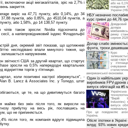
ії, включаючи акції мегакапіталів, зріс на 2,7% і
або на 0,1%
вень закриття.
повідомив 
України (НБ
verage виріс на 47,71 пункту, або 0,14%, до 34
НБУ незначно послабив
37,88 пунктів, або 0,85%, до 4510,04 пунктів, а
курс гривні до 44,76 гр
пункту, або 1,58%, до 14 138,57 пункту.
Довідкови
долар
ів чіпів також зросли: Nvidia підскочила до
міжбанків
сесії, а напівпровідниковий індекс Філадельфії
ринку стан
серпня 2026
Долар слабо змінюєтьс
стрій дня, окремий звіт показав, що щотижневі
фунта, трохи дешевшає
біттю несподівано впали минулого тижня, що
Курс 
ці залишається напруженим.
залишаєт
щодо євро т
он звітності США за другий квартал, що стартує
у п'ятниц
Chase зросли на 0,5% напередодні квартальних
очікува
д відкриттям торгів у п'ятницю.
статистич
американської економіки.
ртал, коли позитивні настрої збережуться", -
Один із найбільших укр
lan B. Lancz & Associates Inc. у Толедо, штат
виробників FPV-дронів
випуск облігацій на ₴5
Українс
 збігаються, це те, на що дивитимуться багато
технологі
"Вирій Ін
Industries)
ися майже без змін після того, як виросли на
випуск облі
гнозу прибутку на весь рік, пославшись на
номінальну
ум, що не припиняється.
Про це повідомляє агент
Україна.
2,4% після того, як компанія вдруге підвищила
Обсяг іпотеки в Україні
бутку.
млрд: 93% нових креди