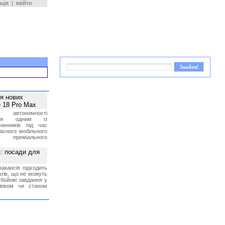
ація
|
ввійти
ея нових
 18 Pro Max
 автономності
ться одним із
чинників під час
асного мобільного
 преміального
»: посади для
акансія підходить
тів, що не можуть
бойові завдання у
 віком чи станом