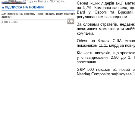
тоді як Росія - 700 тисяч.
Серед інших лідерів акції мате
ПІДПИСКА НА НОВИНИ
на 4,7%. Компанія заявила, що
Bard у Європі та Бразилі
Для підписки на розсилку новин введіть Вашу поштову
регулюванням за кордоном.
адресу :
За словами стратегів, недавн
позитивних моментів для майб
компаній.
Обсяг на біржах США станов
показником 11,11 млрд за повну
Кількість випусків, що зрост
у співвідношенні 2,90 до 1;
зростанню.
S&P 500 показав 51 новий 5
Nasdaq Composite зафіксував 1