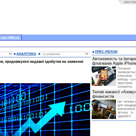
реєстр
 про BIN.ua
ПРЕС-РЕЛІЗИ
АНАЛІТИКА
Автономність та батар
м, продовжуючі недавні здобутки на зниженні
флагманів Apple iPhone
Питання
залишає
ключових 
вибору суч
пристрою
сегмента.
Тилові вакансії «Азову
фінансистів
Ця тилова в
для кандида
виконувати 
звʼязку із
здоровʼя.