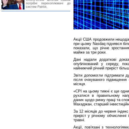
потрібні перехоплювачі до
систем Patriot.
Акції США продовжили нещодав
при цьому Nasdaq піднявся біл
показали, що річне зростанн
майже за три роки.
Дані надали додаткові дока
опублікований у середу, по
найнижчий річний приріст більш
Звіти допомогли підтримати 
після очікуваного підвищення 
місяця.
«CPI на цьому тижні є ще одн
рухатися в правильному нап
даних щодо ринку праці та спо
Махаджан, старший інвестиційн
За 12 місяців до червня індек
приріст у річному обчисленні 
травні.
Акції, пов'язані з технологія