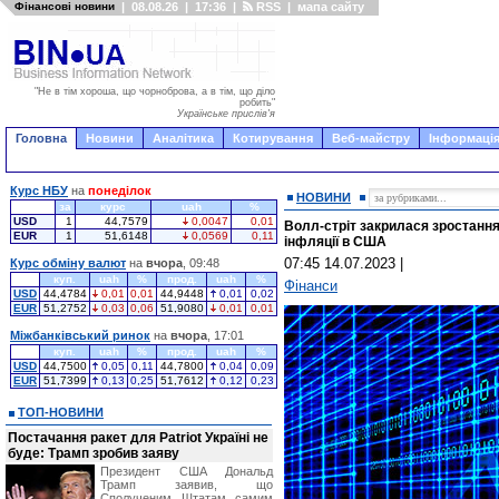
Фінансові новини
|
08.08.26
|
17:36
|
RSS
|
мапа сайту
"Не в тім хороша, що чорноброва, а в тім, що діло
робить"
Українське прислів'я
Головна
Новини
Аналітика
Котирування
Веб-майстру
Інформація
Курс НБУ
на
понеділок
НОВИНИ
за
курс
uah
%
USD
1
44,7579
0,0047
0,01
Волл-стріт закрилася зростання
EUR
1
51,6148
0,0569
0,11
інфляції в США
07:45 14.07.2023
|
Курс обміну валют
на
вчора
, 09:48
куп.
uah
%
прод.
uah
%
Фінанси
USD
44,4784
0,01
0,01
44,9448
0,01
0,02
EUR
51,2752
0,03
0,06
51,9080
0,01
0,01
Міжбанківський ринок
на
вчора
, 17:01
куп.
uah
%
прод.
uah
%
USD
44,7500
0,05
0,11
44,7800
0,04
0,09
EUR
51,7399
0,13
0,25
51,7612
0,12
0,23
ТОП-НОВИНИ
Постачання ракет для Patriot Україні не
буде: Трамп зробив заяву
Президент США Дональд
Трамп заявив, що
Сполученим Штатам самим