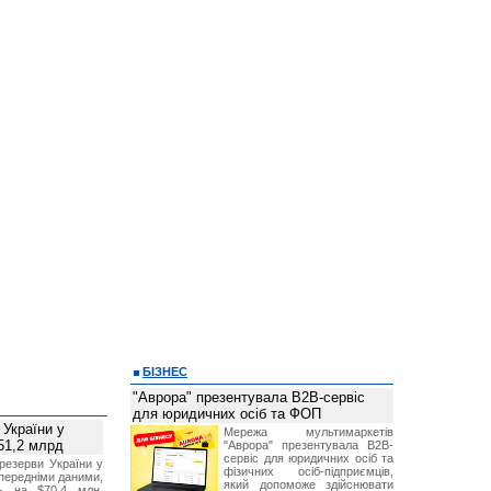
БІЗНЕС
"Аврора" презентувала B2B-сервіс
для юридичних осіб та ФОП
 України у
Мережа мультимаркетів
51,2 млрд
"Аврора" презентувала B2B-
сервіс для юридичних осіб та
резерви України у
фізичних осіб-підприємців,
опередніми даними,
який допоможе здійснювати
ь на $70,4 млн,