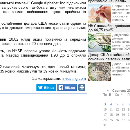
програмою «єОселя»
ринської компанії Google Alphabet Inc підскочили
Попри во
 запускає свого чат-бота зі штучним інтелектом
економічну
ї, що знімає побоювання щодо проблем із
обсяги іп
зростають,
гривень.
є ослаблення долара США може стати одним із
НБУ послабив довідкови
утніх доходів американських транснаціональних
до 44,75 грн/$1
Довідкови
долар
ив 10,82 млрд акцій порівняно із середнім
міжбанків
 сесію за останні 20 торгових днів.
ринку стан
серпня 2026
ають, на NYSE перевищувала кількість падаючих
Долар США стабільний
 На Nasdaq співвідношення 1,93 до 1 сприяло
основних світових вал
Долар СШ
2-тижневий максимум та один новий мінімум;
стабільним
35 нових максимумів та 39 нових мінімумів.
стерлінгів 
четвер.
За матеріалами:
investing.com
«
Серпень 2
Пн
Вт
Ср
Чт
П
3
4
5
6
10
11
12
13
1
17
18
19
20
2
24
25
26
27
2
31