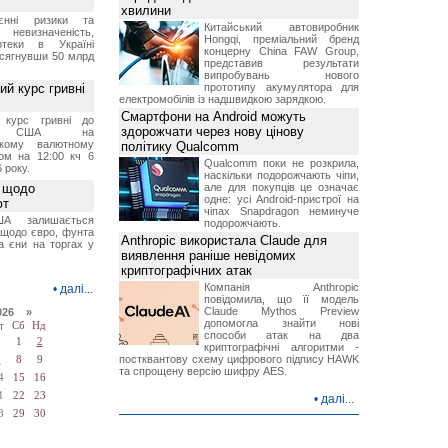
хвилини
єнні ризики та
Китайський автовиробник
 невизначеність,
Hongqi, преміальний бренд
отеки в Україні
концерну China FAW Group,
 сягнувши 50 млрд
представив результати
випробувань нового
й курс гривні
прототипу акумулятора для
електромобілів із надшвидкою зарядкою.
Смартфони на Android можуть
й курс гривні до
здорожчати через нову цінову
а США на
ському валютному
політику Qualcomm
ом на 12:00 кч 6
Qualcomm поки не розкрила,
 року.
наскільки подорожчають чіпи,
 щодо
але для покупців це означає
одне: усі Android-пристрої на
ют
чіпах Snapdragon неминуче
А залишається
подорожчають.
 щодо євро, фунта
Anthropic використала Claude для
та єни на торгах у
виявлення раніше невідомих
криптографічних атак
Компанія Anthropic
•
далі...
повідомила, що її модель
Claude Mythos Preview
026 »
допомогла знайти нові
т
Сб
Нд
способи атак на два
1
2
криптографічні алгоритми -
постквантову схему цифрового підпису HAWK
7
8
9
та спрощену версію шифру AES.
4
15
16
1
22
23
•
далі...
8
29
30