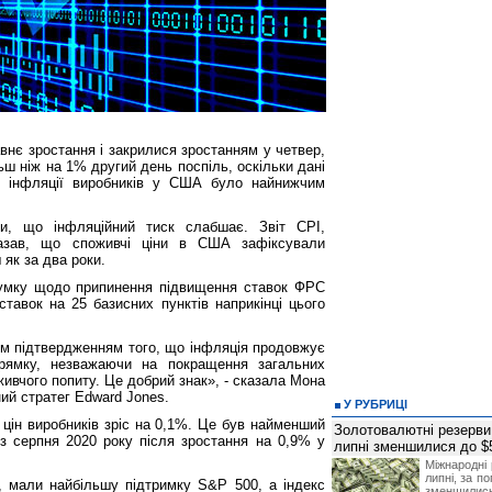
нє зростання і закрилися зростанням у четвер,
ьш ніж на 1% другий день поспіль, оскільки дані
я інфляції виробників у США було найнижчим
зи, що інфляційний тиск слабшає. Звіт CPI,
казав, що споживчі ціни в США зафіксували
 як за два роки.
думку щодо припинення підвищення ставок ФРС
ставок на 25 базисних пунктів наприкінці цього
им підтвердженням того, що інфляція продовжує
рямку, незважаючи на покращення загальних
живчого попиту. Це добрий знак», - сказала Мона
ий стратег Edward Jones.
У РУБРИЦІ
с цін виробників зріс на 0,1%. Це був найменший
Золотовалютні резерви
із серпня 2020 року після зростання на 0,9% у
липні зменшилися до $
Міжнародні 
липні, за п
ми, мали найбільшу підтримку S&P 500, а індекс
зменшилис