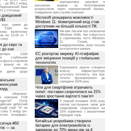
корпоративні закупівлі в
, - до $51,2 млрд,
магазинах мережі за безготівковим
Національний банк
розрахунком через корпоративний баланс,
У) у п'ятницю.
повідомила пресслужба компанії.
 довідковий
Microsoft розширила можливості
н/$1
Windows 11: біометричний вхід став
й курс гривні до
доступним на більшій кількості ПК
а США на
Ми вже писали про оновлення
ському валютному
Windows Hello, яке очікується
ом на 12:00 кч 7
в серпневому патчі Windows
 року.
11. Схоже, за
я до євро та
повідомленнями, воно почало
 до єни
розгортатися раніше.
ЄС розгортає мережу AI-гігафабрик
долара США
ься стабільним
для зміцнення позицій у глобальних
а фунта стерлінгів
технологіях
ю вранці на тлі
Єврокомісія прагне створити
ння ключових
власну інфраструктуру
них даних щодо
штучного інтелекту, яка має
почати функціонувати до
аїнських
середини 2028 року
 анонсував
Чіпи для смартфонів втрачають
 млрд
попит: поставки скоротилися на 15%
ька оборонно-
через зростання вартості пам’яті
чна компанія ТОВ
дастрі" (Vyriy
У першій половині 2026 року
 здійснює дебютний
світові постачання чипів для
гацій серії "А" на
смартфонів скоротилися на
 суму 5 млрд грн.
15% порівняно з аналогічним
ство Інтерфакс-
періодом торік.
Китайські розробники створили
 сягнув ₴50
батарею для електромобілів із
тів — за
зарядкою до 70% менш ніж за 4