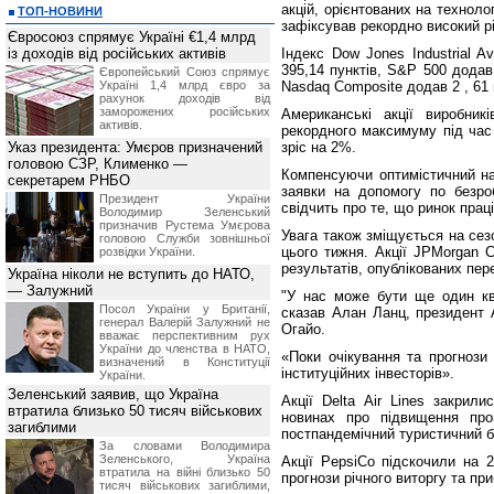
акцій, орієнтованих на технолог
ТОП-НОВИНИ
зафіксував рекордно високий рі
Євросоюз спрямує Україні €1,4 млрд
із доходів від російських активів
Індекс Dow Jones Industrial A
395,14 пунктів, S&P 500 додав 
Європейський Союз спрямує
Україні 1,4 млрд євро за
Nasdaq Composite додав 2 , 61 
рахунок доходів від
заморожених російських
Американські акції виробник
активів.
рекордного максимуму під час 
Указ президента: Умєров призначений
зріс на 2%.
головою СЗР, Клименко —
Компенсуючи оптимістичний на
секретарем РНБО
заявки на допомогу по безро
Президент України
свідчить про те, що ринок пра
Володимир Зеленський
призначив Pустема Умєрова
Увага також зміщується на сез
головою Служби зовнішньої
цього тижня. Акції JPMorgan 
розвідки України.
результатів, опублікованих пере
Україна ніколи не вступить до НАТО,
— Залужний
"У нас може бути ще один ква
Посол України у Британії,
сказав Алан Ланц, президент A
генерал Валерій Залужний не
Огайо.
вважає перспективним рух
України до членства в НАТО,
«Поки очікування та прогнози
визначений в Конституції
інституційних інвесторів».
України.
Зеленський заявив, що Україна
Акції Delta Air Lines закрил
втратила близько 50 тисяч військових
новинах про підвищення про
загиблими
постпандемічний туристичний б
За словами Володимира
Зеленського, Україна
Акції PepsiCo підскочили на 
втратила на війні близько 50
прогнози річного виторгу та при
тисяч військових загиблими,