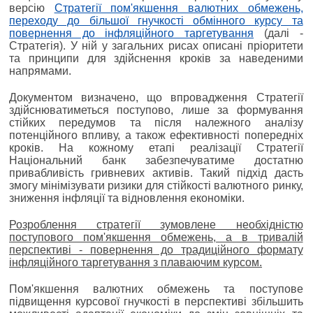
версію
Стратегії пом'якшення валютних обмежень,
переходу до більшої гнучкості обмінного курсу та
повернення до інфляційного таргетування
(далі -
Стратегія). У ній у загальних рисах описані пріоритети
та принципи для здійснення кроків за наведеними
напрямами.
Документом визначено, що впровадження Стратегії
здійснюватиметься поступово, лише за формування
стійких передумов та після належного аналізу
потенційного впливу, а також ефективності попередніх
кроків. На кожному етапі реалізації Стратегії
Національний банк забезпечуватиме достатню
привабливість гривневих активів. Такий підхід дасть
змогу мінімізувати ризики для стійкості валютного ринку,
зниження інфляції та відновлення економіки.
Розроблення стратегії зумовлене необхідністю
поступового пом'якшення обмежень, а в тривалій
перспективі - повернення до традиційного формату
інфляційного таргетування з плаваючим курсом.
Пом'якшення валютних обмежень та поступове
підвищення курсової гнучкості в перспективі збільшить