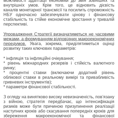
можливості адаптації економіки до змін зовнішніх та
внутрішніх умов. Крім того, це відновить дієвість
каналів монетарної трансмісії та посилить спроможність
НБУ одночасно забезпечувати цінову і фінансову
стабільність та стійке економічне зростання у тривалій
перспективі.
Упровадження Стратегії визначатиметься не часовими
межами, а формуванням відповідних макроекономічних
передумов.
Увага, зокрема, приділятиметься оцінці
розвитку таких ключових параметрів:
* інфляція та інфляційні очікування;
* рівень міжнародних резервів і стійкість валютного
ринку;
* процентні ставки (включаючи додатний рівень
облікової ставки в реальному вимірі та привабливість
гривневих інструментів);
* параметри фінансової стабільності.
З огляду на винятково високу невизначеність, пов'язану
з війною, стратегія передбачає, що інтенсифікація
ризиків може бути причиною призупинення реалізації
наступних кроків або скасування попередніх кроків для
збереження макроекономічної та фінансової