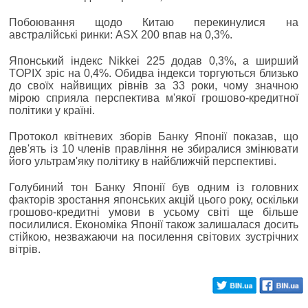
Побоювання щодо Китаю перекинулися на
австралійські ринки: ASX 200 впав на 0,3%.
Японський індекс Nikkei 225 додав 0,3%, а ширший
TOPIX зріс на 0,4%. Обидва індекси торгуються близько
до своїх найвищих рівнів за 33 роки, чому значною
мірою сприяла перспектива м'якої грошово-кредитної
політики у країні.
Протокол квітневих зборів Банку Японії показав, що
дев'ять із 10 членів правління не збиралися змінювати
його ультрам'яку політику в найближчій перспективі.
Голубиний тон Банку Японії був одним із головних
факторів зростання японських акцій цього року, оскільки
грошово-кредитні умови в усьому світі ще більше
посилилися. Економіка Японії також залишалася досить
стійкою, незважаючи на посилення світових зустрічних
вітрів.