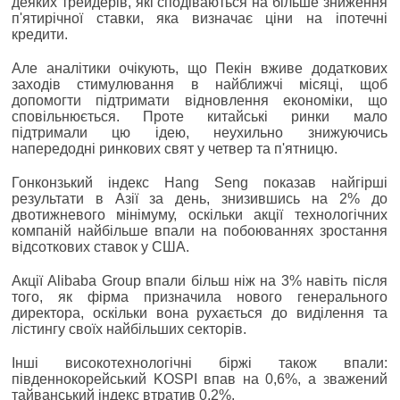
деяких трейдерів, які сподіваються на більше зниження
п'ятирічної ставки, яка визначає ціни на іпотечні
кредити.
Але аналітики очікують, що Пекін вживе додаткових
заходів стимулювання в найближчі місяці, щоб
допомогти підтримати відновлення економіки, що
сповільнюється. Проте китайські ринки мало
підтримали цю ідею, неухильно знижуючись
напередодні ринкових свят у четвер та п'ятницю.
Гонконзький індекс Hang Seng показав найгірші
результати в Азії за день, знизившись на 2% до
двотижневого мінімуму, оскільки акції технологічних
компаній найбільше впали на побоюваннях зростання
відсоткових ставок у США.
Акції Alibaba Group впали більш ніж на 3% навіть після
того, як фірма призначила нового генерального
директора, оскільки вона рухається до виділення та
лістингу своїх найбільших секторів.
Інші високотехнологічні біржі також впали:
південнокорейський KOSPI впав на 0,6%, а зважений
тайванський індекс втратив 0,2%.