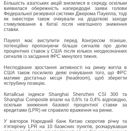
Більшість азіатських акцій знизилися в середу, оскільки
виявилася обережність напередодні заяви голови
Федеральної резервної системи Джерома Пауелла, тоді
як інвестори також очікували на додаткові заходи
стимулювання в Китаї після невтішного зниження
ставки.
Пауелл має виступити перед Конгресом пізніше,
потенційно пропонуючи більше сигналів про долю
процентних ставок у США після кількох неоднозначних
сигналів із засідання ФРС минулого тижня.
Несподіване зростання активності на ринку житла в
США також посилило деякі очікування того, що ФРС
матиме достатньо місця (headroom), щоб зберегти
яструбину позицію.
Китайські індекси Shanghai Shenzhen CSI 300 та
Shanghai Composite впали на 0,6% та 0,4% відповідно,
оскільки зниження базової процентної ставки за
кредитами (LPR) не справило враження на ринки.
У вівторок Народний банк Китаю скоротив річну та
п'ятирічну LPR на 10 базисних пунктів, розчарувавши