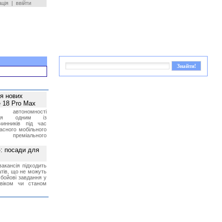
ація
|
ввійти
ея нових
 18 Pro Max
 автономності
ться одним із
чинників під час
асного мобільного
 преміального
»: посади для
акансія підходить
тів, що не можуть
бойові завдання у
 віком чи станом