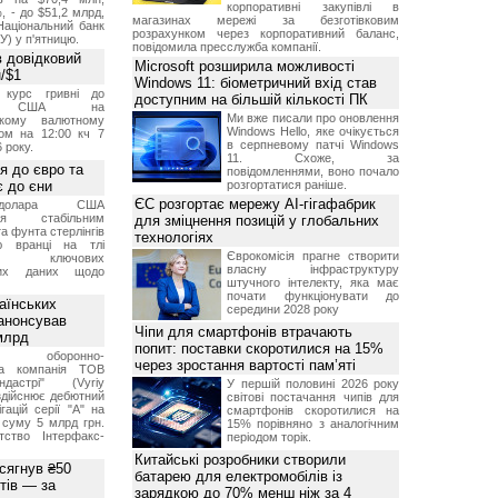
корпоративні закупівлі в
, - до $51,2 млрд,
магазинах мережі за безготівковим
Національний банк
розрахунком через корпоративний баланс,
У) у п'ятницю.
повідомила пресслужба компанії.
 довідковий
Microsoft розширила можливості
н/$1
Windows 11: біометричний вхід став
й курс гривні до
доступним на більшій кількості ПК
а США на
Ми вже писали про оновлення
ському валютному
Windows Hello, яке очікується
ом на 12:00 кч 7
в серпневому патчі Windows
 року.
11. Схоже, за
я до євро та
повідомленнями, воно почало
 до єни
розгортатися раніше.
ЄС розгортає мережу AI-гігафабрик
долара США
ься стабільним
для зміцнення позицій у глобальних
а фунта стерлінгів
технологіях
ю вранці на тлі
Єврокомісія прагне створити
ння ключових
власну інфраструктуру
них даних щодо
штучного інтелекту, яка має
почати функціонувати до
аїнських
середини 2028 року
 анонсував
Чіпи для смартфонів втрачають
 млрд
попит: поставки скоротилися на 15%
ька оборонно-
через зростання вартості пам’яті
чна компанія ТОВ
дастрі" (Vyriy
У першій половині 2026 року
 здійснює дебютний
світові постачання чипів для
гацій серії "А" на
смартфонів скоротилися на
 суму 5 млрд грн.
15% порівняно з аналогічним
ство Інтерфакс-
періодом торік.
Китайські розробники створили
 сягнув ₴50
батарею для електромобілів із
тів — за
зарядкою до 70% менш ніж за 4