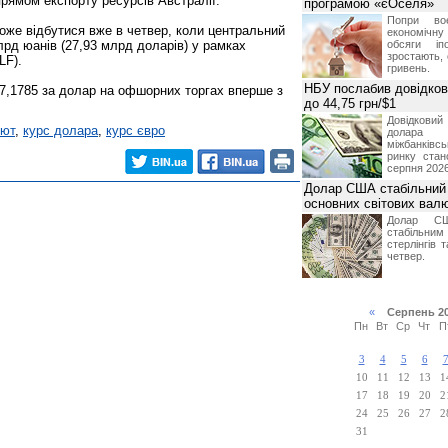
прямом експорту ресурсів Австралії.
програмою «єОселя»
Попри во
оже відбутися вже в четвер, коли центральний
економічну
лрд юанів (27,93 млрд доларів) у рамках
обсяги іп
зростають,
LF).
гривень.
НБУ послабив довідкови
7,1785 за долар на офшорних торгах вперше з
до 44,75 грн/$1
Довідкови
лют
,
курс долара
,
курс євро
долар
міжбанків
ринку стан
серпня 2026
Долар США стабільний
основних світових вал
Долар СШ
стабільним
стерлінгів 
четвер.
«
Серпень 2
Пн
Вт
Ср
Чт
П
3
4
5
6
10
11
12
13
1
17
18
19
20
2
24
25
26
27
2
31