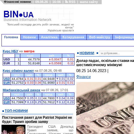
Фінансові новини
|
09.08.26
|
16:06
|
RSS
|
мапа сайту
"Кепський господар десять робіт зачинає, жодної не
кінчає"
Українське прислів'я
Головна
Новини
Аналітика
Котирування
Веб-майстру
Інформація
Курс НБУ
на
завтра
НОВИНИ
за
курс
uah
%
USD
1
44,7579
0,0047
0,01
Долар падає, оскільки ставки н
EUR
1
51,6148
0,0569
0,11
шестимісячному мінімумі
08:25 14.06.2023
|
Курс обміну валют
на 07.08.26, 09:48
куп.
uah
%
прод.
uah
%
Фінанси
USD
44,4784
0,01
0,01
44,9448
0,01
0,02
EUR
51,2752
0,03
0,06
51,9080
0,01
0,01
Міжбанківський ринок
на 07.08.26, 17:01
куп.
uah
%
прод.
uah
%
USD
44,7500
0,05
0,11
44,7800
0,04
0,09
EUR
51,7399
0,13
0,25
51,7612
0,12
0,23
ТОП-НОВИНИ
Постачання ракет для Patriot Україні не
буде: Трамп зробив заяву
Президент США Дональд
Трамп заявив, що
Сполученим Штатам самим