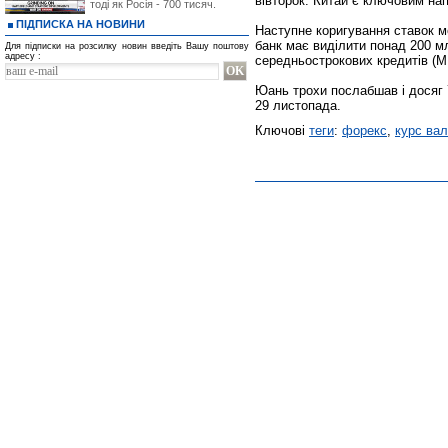
вівторок. Китай є ключовим на
тоді як Росія - 700 тисяч.
ПІДПИСКА НА НОВИНИ
Наступне коригування ставок м
банк має виділити понад 200 м
Для підписки на розсилку новин введіть Вашу поштову
адресу :
середньострокових кредитів (M
Юань трохи послабшав і досяг 
29 листопада.
Ключові
теги
:
форекс
,
курс ва