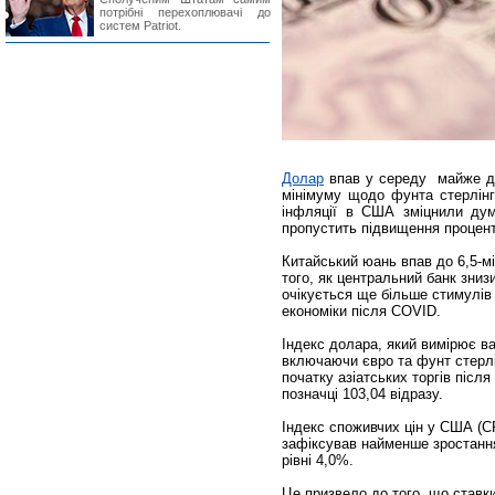
потрібні перехоплювачі до
систем Patriot.
Долар
впав у середу майже д
мінімуму щодо фунта стерлінгі
інфляції в США зміцнили ду
пропустить підвищення процент
Китайський юань впав до 6,5-м
того, як центральний банк знизи
очікується ще більше стимулів
економіки після COVID.
Індекс долара, який вимірює в
включаючи євро та фунт стерлін
початку азіатських торгів після
позначці 103,04 відразу.
Індекс споживчих цін у США (CP
зафіксував найменше зростання
рівні 4,0%.
Це призвело до того, що ставк