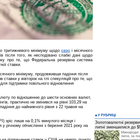
о тритижневого мінімуму щодо
євро
і місячного
в після того, як несподівано слабкі дані щодо
мку про те, що Федеральна резервна система
ної ставки.
ісячного мінімуму, продовживши падіння після
в ставки у вівторок на тлі спекуляцій про те, що
 для підтримки повільного відновлення
алюту по відношенню до шести основних валют,
гів, практично не змінився на рівні 103,29 на
 падіння до найнижчого рівня з 22 травня на
У РУБРИЦІ
I) зріс лише на 0,1% минулого місяця і
Золотовалютні резерви
 у річному обчисленні з березня 2021 року на
липні зменшилися до $
Міжнародні 
липні, за п
и на підвищення ставок у США на чверть пункту
зменшилис