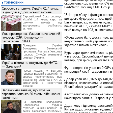
ТОП-НОВИНИ
скоротилися до менш ніж 6% по
FedWatch Tool від CME Group.
Євросоюз спрямує Україні €1,4 млрд
із доходів від російських активів
"Звіт про м'яку інфляцію ефек
Європейський Союз спрямує
що цього буде достатньо, щоб в
Україні 1,4 млрд євро за
їхніх інтересах, оскільки індек
рахунок доходів від
заморожених російських
показник ФРС", - сказав Метт С
активів.
який вказує на 103, як ключови
Указ президента: Умєров призначений
головою СЗР, Клименко —
«Хоча цього було достатньо, щ
секретарем РНБО
недостатньо, щоб утримати йог
здається цілком можливою».
Президент України
Володимир Зеленський
призначив Pустема Умєрова
Курс євро трохи змінився на рі
головою Служби зовнішньої
у вівторок. Європейський центр
розвідки України.
четвер, при цьому очікується п
Україна ніколи не вступить до НАТО,
— Залужний
Фунт стерлінгів упав на 0,08% 
Посол України у Британії,
попередній сесії та досягнення
генерал Валерій Залужний не
вважає перспективним рух
Долар упав на 0,16% до 140,02 
України до членства в НАТО,
вівторок, незважаючи на слабк
визначений в Конституції
України.
Японії зберіг ультрам'які налаш
Зеленський заявив, що Україна
втратила близько 50 тисяч військових
Австралійський долар не змінив
загиблими
найвищого рівня з 10 травня у в
За словами Володимира
Зеленського, Україна
Додаткову підтримку австралі
втратила на війні близько 50
Китаю щодо зниження 7-денної 
тисяч військових загиблими,