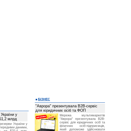
БІЗНЕС
"Аврора" презентувала B2B-сервіс
для юридичних осіб та ФОП
 України у
Мережа мультимаркетів
51,2 млрд
"Аврора" презентувала B2B-
сервіс для юридичних осіб та
резерви України у
фізичних осіб-підприємців,
опередніми даними,
який допоможе здійснювати
ь на $70,4 млн,