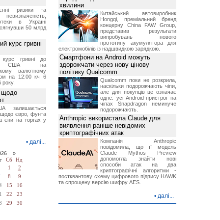
хвилини
єнні ризики та
Китайський автовиробник
 невизначеність,
Hongqi, преміальний бренд
отеки в Україні
концерну China FAW Group,
 сягнувши 50 млрд
представив результати
випробувань нового
й курс гривні
прототипу акумулятора для
електромобілів із надшвидкою зарядкою.
Смартфони на Android можуть
й курс гривні до
здорожчати через нову цінову
а США на
ському валютному
політику Qualcomm
ом на 12:00 кч 6
Qualcomm поки не розкрила,
 року.
наскільки подорожчають чіпи,
 щодо
але для покупців це означає
одне: усі Android-пристрої на
ют
чіпах Snapdragon неминуче
А залишається
подорожчають.
 щодо євро, фунта
Anthropic використала Claude для
та єни на торгах у
виявлення раніше невідомих
криптографічних атак
Компанія Anthropic
•
далі...
повідомила, що її модель
Claude Mythos Preview
026 »
допомогла знайти нові
т
Сб
Нд
способи атак на два
1
2
криптографічні алгоритми -
постквантову схему цифрового підпису HAWK
7
8
9
та спрощену версію шифру AES.
4
15
16
1
22
23
•
далі...
8
29
30