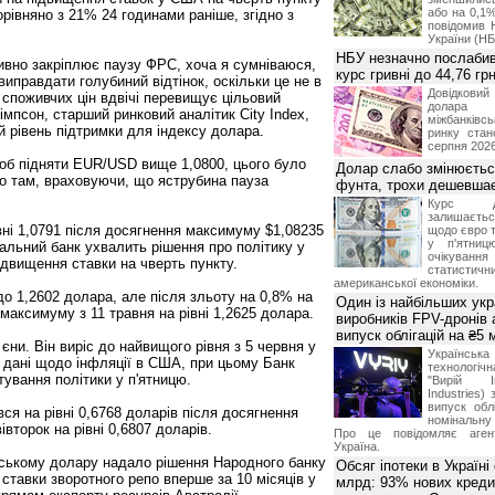
або на 0,1%
рівняно з 21% 24 годинами раніше, згідно з
повідомив 
України (НБ
НБУ незначно послабив
тивно закріплює паузу ФРС, хоча я сумніваюся,
курс гривні до 44,76 гр
иправдати голубиний відтінок, оскільки це не в
Довідкови
с споживчих цін вдвічі перевищує цільовий
долар
імпсон, старший ринковий аналітик City Index,
міжбанків
й рівень підтримки для індексу долара.
ринку стан
серпня 2026
об підняти EUR/USD вище 1,0800, цього було
Долар слабо змінюєтьс
о там, враховуючи, що яструбина пауза
фунта, трохи дешевшає
Курс 
залишаєт
вні 1,0791 після досягнення максимуму $1,08235
щодо євро т
у п'ятниц
альний банк ухвалить рішення про політику у
очікува
ідвищення ставки на чверть пункту.
статистич
американської економіки.
до 1,2602 долара, але після зльоту на 0,8% на
Один із найбільших укр
 максимуму з 11 травня на рівні 1,2625 долара.
виробників FPV-дронів
випуск облігацій на ₴5
єни. Він виріс до найвищого рівня з 5 червня у
Українс
і дані щодо інфляції в США, при цьому Банк
технологі
тування політики у п'ятницю.
"Вирій Ін
Industries)
випуск облі
ся на рівні 0,6768 доларів після досягнення
номінальну
івторок на рівні 0,6807 доларів.
Про це повідомляє агент
Україна.
йському долару надало рішення Народного банку
Обсяг іпотеки в Україні
ставки зворотного репо вперше за 10 місяців у
млрд: 93% нових креди