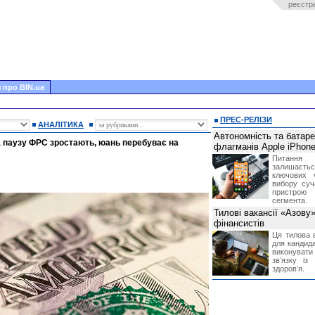
реєстр
 про BIN.ua
ПРЕС-РЕЛІЗИ
АНАЛІТИКА
Автономність та батар
а паузу ФРС зростають, юань перебуває на
флагманів Apple iPhone
Питання
залишає
ключових 
вибору суч
пристрою
сегмента.
Тилові вакансії «Азову
фінансистів
Ця тилова в
для кандида
виконувати 
звʼязку із
здоровʼя.