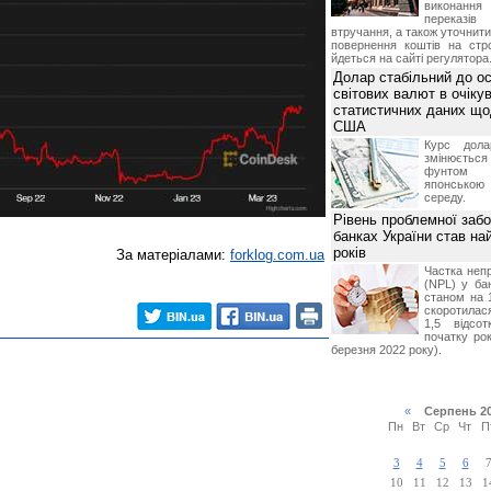
виконан
переказі
втручання, а також уточнит
повернення коштів на стр
йдеться на сайті регулятора
Долар стабільний до о
світових валют в очікув
статистичних даних що
США
Курс дол
змінюється
фунтом 
японською
середу.
Рівень проблемної забо
банках України став на
років
За матеріалами:
forklog.com.ua
Частка неп
(NPL) у бан
станом на 
скоротилася
1,5 відсо
початку рок
березня 2022 року).
«
Серпень 2
Пн
Вт
Ср
Чт
П
3
4
5
6
10
11
12
13
1