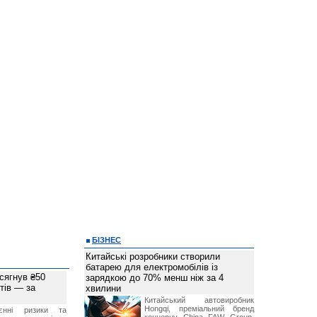
БІЗНЕС
Китайські розробники створили
батарею для електромобілів із
 сягнув ₴50
зарядкою до 70% менш ніж за 4
тів — за
хвилини
Китайський автовиробник
Hongqi, преміальний бренд
єнні ризики та