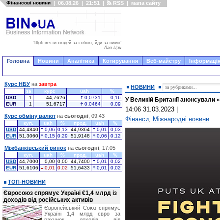
Фінансові новини
|
06.08.26
|
21:51
|
RSS
|
мапа сайту
"Щоб вести людей за собою, йди за ними"
Лао Цзи
Головна
Новини
Аналітика
Котирування
Веб-майстру
Інформація
Курс НБУ
на
завтра
НОВИНИ
за
курс
uah
%
USD
1
44,7626
0,0731
0,16
У Великій Британії анонсували 
EUR
1
51,6717
0,0464
0,09
14:06 31.03.2023
|
Курс обміну валют
на
сьогодні
, 09:43
Фінанси
,
Міжнародні новини
куп.
uah
%
прод.
uah
%
USD
44,4840
0,06
0,13
44,9364
0,01
0,03
EUR
51,3060
0,15
0,29
51,9148
0,06
0,12
Міжбанківський ринок
на
сьогодні
, 17:05
куп.
uah
%
прод.
uah
%
USD
44,7000
0,00
0,00
44,7400
0,01
0,02
EUR
51,6106
0,01
0,02
51,6433
0,01
0,02
ТОП-НОВИНИ
Євросоюз спрямує Україні €1,4 млрд із
доходів від російських активів
Європейський Союз спрямує
Україні 1,4 млрд євро за
рахунок доходів від