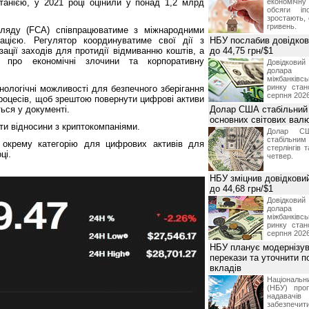
танією, у 2021 році оцінили у понад 1,2 млрд
економічну
обсяги іп
зростають,
гривень.
гляду (FCA) співпрацюватиме з міжнародними
ацією. Регулятор координуватиме свої дії з
НБУ послабив довідкови
зації заходів для протидії відмиванню коштів, а
до 44,75 грн/$1
 про економічні злочини та корпоративну
Довідкови
долар
міжбанків
ринку стан
ологічні можливості для безпечного зберігання
серпня 2026
роцесів, щоб зрештою повернути цифрові активи
ься у документі.
Долар США стабільний
основних світових вал
ти відносини з криптокомпаніями.
Долар СШ
стабільним
 окрему категорію для цифрових активів для
стерлінгів 
ці.
четвер.
НБУ зміцнив довідковий
до 44,68 грн/$1
Довідкови
долар
міжбанків
ринку стан
серпня 2026
НБУ планує модернізув
перекази та уточнити 
вкладів
Національ
(НБУ) проп
надавачів 
забезпечит