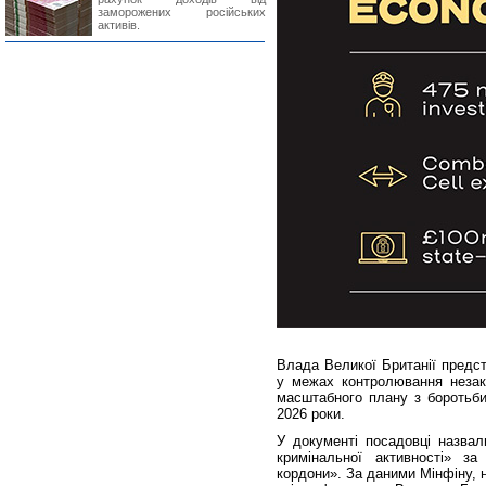
заморожених російських
активів.
Влада Великої Британії предс
у межах контролювання незак
масштабного плану з боротьби
2026 роки.
У документі посадовці назвал
кримінальної активності» з
кордони». За даними Мінфіну, н