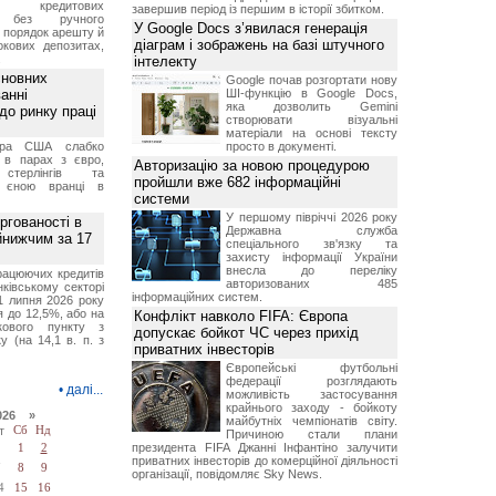
ня кредитових
завершив період із першим в історії збитком.
в без ручного
У Google Docs з’явилася генерація
и порядок арешту й
діаграм і зображень на базі штучного
окових депозитах,
.
інтелекту
сновних
Google почав розгортати нову
анні
ШІ-функцію в Google Docs,
яка дозволить Gemini
до ринку праці
створювати візуальні
матеріали на основі тексту
ара США слабко
просто в документі.
 в парах з євро,
Авторизацію за новою процедурою
стерлінгів та
пройшли вже 682 інформаційні
 єною вранці в
системи
У першому півріччі 2026 року
ргованості в
Державна служба
йнижчим за 17
спеціального зв'язку та
захисту інформації України
внесла до переліку
рацюючих кредитів
авторизованих 485
ківському секторі
інформаційних систем.
1 липня 2026 року
 до 12,5%, або на
Конфлікт навколо FIFA: Європа
ткового пункту з
допускає бойкот ЧС через прихід
у (на 14,1 в. п. з
приватних інвесторів
Європейські футбольні
федерації розглядають
•
далі...
можливість застосування
крайнього заходу - бойкоту
026 »
майбутніх чемпіонатів світу.
т
Сб
Нд
Причиною стали плани
президента FIFA Джанні Інфантіно залучити
1
2
приватних інвесторів до комерційної діяльності
7
8
9
організації, повідомляє Sky News.
4
15
16