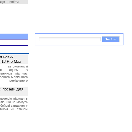
ація
|
ввійти
ея нових
 18 Pro Max
 автономності
ться одним із
чинників під час
асного мобільного
 преміального
»: посади для
акансія підходить
тів, що не можуть
бойові завдання у
 віком чи станом