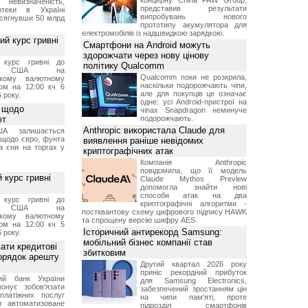
концерну China FAW Group,
 невизначеність,
представив результати
отеки в Україні
випробувань нового
 сягнувши 50 млрд
прототипу акумулятора для
електромобілів із надшвидкою зарядкою.
й курс гривні
Смартфони на Android можуть
здорожчати через нову цінову
й курс гривні до
політику Qualcomm
а США на
Qualcomm поки не розкрила,
ському валютному
наскільки подорожчають чіпи,
ом на 12:00 кч 6
але для покупців це означає
 року.
одне: усі Android-пристрої на
 щодо
чіпах Snapdragon неминуче
ют
подорожчають.
Anthropic використала Claude для
А залишається
 щодо євро, фунта
виявлення раніше невідомих
та єни на торгах у
криптографічних атак
Компанія Anthropic
повідомила, що її модель
 курс гривні
Claude Mythos Preview
допомогла знайти нові
способи атак на два
й курс гривні до
криптографічні алгоритми -
а США на
постквантову схему цифрового підпису HAWK
ському валютному
та спрощену версію шифру AES.
ом на 12:00 кч 5
Історичний антирекорд Samsung:
 року.
мобільний бізнес компанії став
ати кредитові
збитковим
порядок арешту
Другий квартал 2026 року
приніс рекордний прибуток
ний банк України
для Samsung Electronics,
онує зобов'язати
забезпечений зростанням цін
платіжних послуг
на чипи пам'яті, проте
и автоматизоване
підрозділ смартфонів