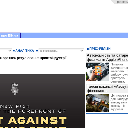
реєстр
 про BIN.ua
ПРЕС-РЕЛІЗИ
АНАЛІТИКА
Автономність та батар
«жорстке» регулювання криптоіндустрії
флагманів Apple iPhone
Питання
залишає
ключових 
вибору суч
пристрою
сегмента.
Тилові вакансії «Азову
фінансистів
Ця тилова в
для кандида
виконувати 
звʼязку із
здоровʼя.