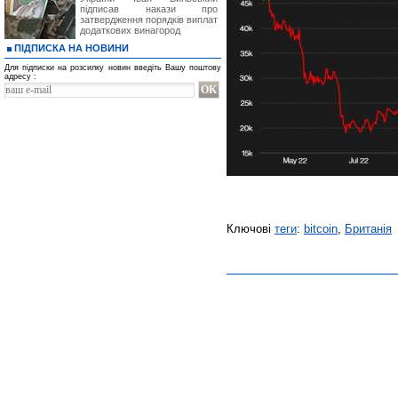
підписав накази про
затвердження порядків виплат
додаткових винагород
ПІДПИСКА НА НОВИНИ
Для підписки на розсилку новин введіть Вашу поштову
адресу :
Ключові
теги
:
bitcoin
,
Британія