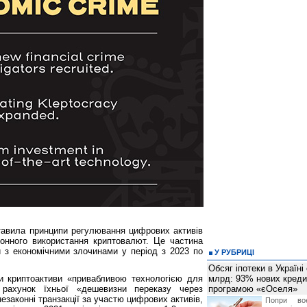
тавила принципи регулювання цифрових активів
онного використання криптовалют. Це частина
 з економічними злочинами у період з 2023 по
У РУБРИЦІ
Обсяг іпотеки в Україні
и криптоактиви «привабливою технологією для
млрд: 93% нових креди
а рахунок їхньої «дешевизни переказу через
програмою «єОселя»
езаконні транзакції за участю цифрових активів,
Попри во