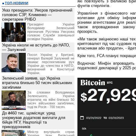
які пов'язують з Великою Бри
ТОП-НОВИНИ
фунтів стерлінгів.
Указ президента: Умєров призначений
Управління з фінансового на
головою СЗР, Клименко —
колегами для обміну інформ
секретарем РНБО
різними агентствами для реалі
Президент України
також впровадження закону
Володимир Зеленський
прозорість.
призначив Pустема Умєрова
головою Служби зовнішньої
«Ми також зміцнюємо наші техн
розвідки України.
криптовалют під час судових п
Україна ніколи не вступить до НАТО,
власникам або продати», - йдет
— Залужний
Посол України у Британії,
Крім того, FCA планує покращи
генерал Валерій Залужний не
вважає перспективним рух
Водночас Мінфін впровадить
України до членства в НАТО,
податкової декларації у 2025 ро
визначений в Конституції
України.
Зеленський заявив, що Україна
втратила близько 50 тисяч військових
загиблими
За словами Володимира
Зеленського, Україна
втратила на війні близько 50
тисяч військових загиблими,
тоді як Росія - 700 тисяч.
До ₴460 тис. щомісяця: уряд
унормував додаткові виплати для
бійців НГУ, Нацполіції та
прикордонників
Міністр внутрішніх справ
України Іван Вигівський