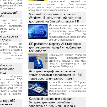
корпоративні закупівлі в
, - до $51,2 млрд,
магазинах мережі за безготівковим
Національний банк
розрахунком через корпоративний баланс,
У) у п'ятницю.
повідомила пресслужба компанії.
 довідковий
Microsoft розширила можливості
н/$1
Windows 11: біометричний вхід став
й курс гривні до
доступним на більшій кількості ПК
а США на
Ми вже писали про оновлення
ському валютному
Windows Hello, яке очікується
ом на 12:00 кч 7
в серпневому патчі Windows
 року.
11. Схоже, за
я до євро та
повідомленнями, воно почало
 до єни
розгортатися раніше.
ЄС розгортає мережу AI-гігафабрик
долара США
ься стабільним
для зміцнення позицій у глобальних
а фунта стерлінгів
технологіях
ю вранці на тлі
Єврокомісія прагне створити
ння ключових
власну інфраструктуру
них даних щодо
штучного інтелекту, яка має
почати функціонувати до
аїнських
середини 2028 року
 анонсував
Чіпи для смартфонів втрачають
 млрд
попит: поставки скоротилися на 15%
ька оборонно-
через зростання вартості пам’яті
чна компанія ТОВ
дастрі" (Vyriy
У першій половині 2026 року
 здійснює дебютний
світові постачання чипів для
гацій серії "А" на
смартфонів скоротилися на
 суму 5 млрд грн.
15% порівняно з аналогічним
ство Інтерфакс-
періодом торік.
Китайські розробники створили
 сягнув ₴50
батарею для електромобілів із
тів — за
зарядкою до 70% менш ніж за 4