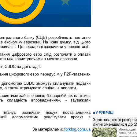
ентрального банку (ЄЦБ) розробляють поетапне
 економіку єврозони. На їхню думку, від цього
живачів. Це посадовці зазначили у презентації.
ання цифрового євро слід розпочати з оплати
штів між користувачами в межах єврозони.
я CBDC на дві стадії:
тання цифрового євро передусім у P2P-платежах
С з допомогою CBDC зможуть сплачувати податки
х, а також отримувати соціальні виплати.
 сприятиме забезпеченню безперебійних платежів
ь складність впровадження», - зауважили
ланує розпочати пошук постачальника
У РУБРИЦІ
 який допомагатиме реалізувати проєкт з
Золотовалютні резерви
липні зменшилися до $
За матеріалами:
forklog.com.ua
Міжнародні 
липні, за п
зменшилис