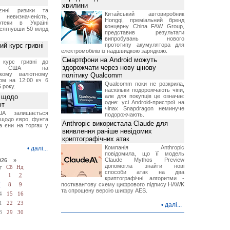
хвилини
єнні ризики та
Китайський автовиробник
 невизначеність,
Hongqi, преміальний бренд
отеки в Україні
концерну China FAW Group,
 сягнувши 50 млрд
представив результати
випробувань нового
й курс гривні
прототипу акумулятора для
електромобілів із надшвидкою зарядкою.
Смартфони на Android можуть
й курс гривні до
здорожчати через нову цінову
а США на
ському валютному
політику Qualcomm
ом на 12:00 кч 6
Qualcomm поки не розкрила,
 року.
наскільки подорожчають чіпи,
 щодо
але для покупців це означає
одне: усі Android-пристрої на
ют
чіпах Snapdragon неминуче
А залишається
подорожчають.
 щодо євро, фунта
Anthropic використала Claude для
та єни на торгах у
виявлення раніше невідомих
криптографічних атак
Компанія Anthropic
•
далі...
повідомила, що її модель
Claude Mythos Preview
026 »
допомогла знайти нові
т
Сб
Нд
способи атак на два
1
2
криптографічні алгоритми -
постквантову схему цифрового підпису HAWK
7
8
9
та спрощену версію шифру AES.
4
15
16
1
22
23
•
далі...
8
29
30