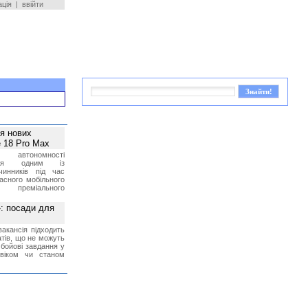
ація
|
ввійти
ея нових
 18 Pro Max
 автономності
ться одним із
чинників під час
асного мобільного
 преміального
»: посади для
акансія підходить
тів, що не можуть
бойові завдання у
 віком чи станом