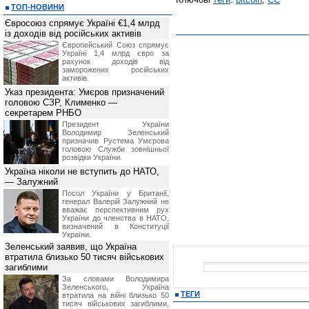
ТОП-НОВИНИ
Євросоюз спрямує Україні €1,4 млрд
із доходів від російських активів
Європейський Союз спрямує
Україні 1,4 млрд євро за
рахунок доходів від
заморожених російських
активів.
Указ президента: Умєров призначений
головою СЗР, Клименко —
секретарем РНБО
Президент України
Володимир Зеленський
призначив Pустема Умєрова
головою Служби зовнішньої
розвідки України.
Україна ніколи не вступить до НАТО,
— Залужний
Посол України у Британії,
генерал Валерій Залужний не
вважає перспективним рух
України до членства в НАТО,
визначений в Конституції
України.
Зеленський заявив, що Україна
втратила близько 50 тисяч військових
загиблими
За словами Володимира
Зеленського, Україна
ТЕГИ
втратила на війні близько 50
тисяч військових загиблими,