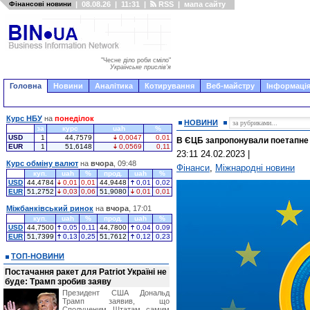
Фінансові новини
|
08.08.26
|
11:31
|
RSS
|
мапа сайту
"Чесне діло роби сміло"
Українське прислів'я
Головна
Новини
Аналітика
Котирування
Веб-майстру
Інформація
Курс НБУ
на
понеділок
НОВИНИ
за
курс
uah
%
USD
1
44,7579
0,0047
0,01
В ЄЦБ запропонували поетапне
EUR
1
51,6148
0,0569
0,11
23:11 24.02.2023
|
Курс обміну валют
на
вчора
, 09:48
Фінанси
,
Міжнародні новини
куп.
uah
%
прод.
uah
%
USD
44,4784
0,01
0,01
44,9448
0,01
0,02
EUR
51,2752
0,03
0,06
51,9080
0,01
0,01
Міжбанківський ринок
на
вчора
, 17:01
куп.
uah
%
прод.
uah
%
USD
44,7500
0,05
0,11
44,7800
0,04
0,09
EUR
51,7399
0,13
0,25
51,7612
0,12
0,23
ТОП-НОВИНИ
Постачання ракет для Patriot Україні не
буде: Трамп зробив заяву
Президент США Дональд
Трамп заявив, що
Сполученим Штатам самим