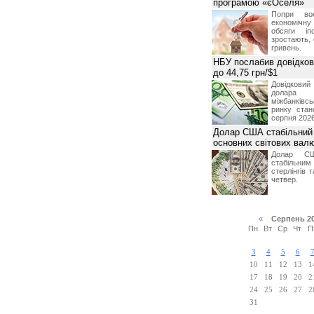
програмою «єОселя»
Попри во
економічну
обсяги іп
зростають,
гривень.
НБУ послабив довідкови
до 44,75 грн/$1
Довідкови
долар
міжбанків
ринку стан
серпня 2026
Долар США стабільний
основних світових вал
Долар СШ
стабільним
стерлінгів 
четвер.
«
Серпень 2
Пн
Вт
Ср
Чт
П
3
4
5
6
10
11
12
13
1
17
18
19
20
2
24
25
26
27
2
31