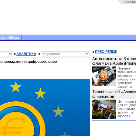
реєстр
 про BIN.ua
ПРЕС-РЕЛІЗИ
АНАЛІТИКА
Автономність та батар
 впровадження цифрового євро
флагманів Apple iPhone
Питання
залишає
ключових 
вибору суч
пристрою
сегмента.
Тилові вакансії «Азову
фінансистів
Ця тилова в
для кандида
виконувати 
звʼязку із
здоровʼя.