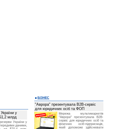
БІЗНЕС
"Аврора" презентувала B2B-сервіс
для юридичних осіб та ФОП
 України у
Мережа мультимаркетів
51,2 млрд
"Аврора" презентувала B2B-
сервіс для юридичних осіб та
резерви України у
фізичних осіб-підприємців,
опередніми даними,
який допоможе здійснювати
ь на $70,4 млн,