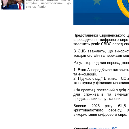
потрібні перехоплювачі до
систем Patriot.
Представники Європейського ц
впровадження цифрового євро в
залежить успіх CBDC серед спо
В ЄЦБ вважають, що використ
товарів онлайн та переказів ко
Регулятор поділив впровадженн
1. Етап А передбачає викорис
та е-комерції.
2. Під час стадії В жителі Є
та покупки у фізичних магазина
«На практиці поетапний підхід
для споживачів та зменшит
представники фінустанови.
Восени 2023 року ЄЦБ п
криптовалютного сервісу,
використання цифрового євро.
Ключові
теги
:
bitcoin
,
ЄС