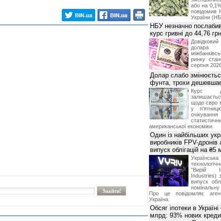
або на 0,1%
повідомив 
України (НБ
НБУ незначно послабив
курс гривні до 44,76 гр
Довідкови
долар
міжбанків
ринку стан
серпня 2026
Долар слабо змінюєтьс
фунта, трохи дешевшає
Курс 
залишаєт
щодо євро т
у п'ятниц
очікува
статистич
американської економіки.
Один із найбільших укр
виробників FPV-дронів
випуск облігацій на ₴5
Українс
технологі
"Вирій Ін
Industries)
випуск облі
номінальну
Про це повідомляє агент
Україна.
Обсяг іпотеки в Україні
млрд: 93% нових креди