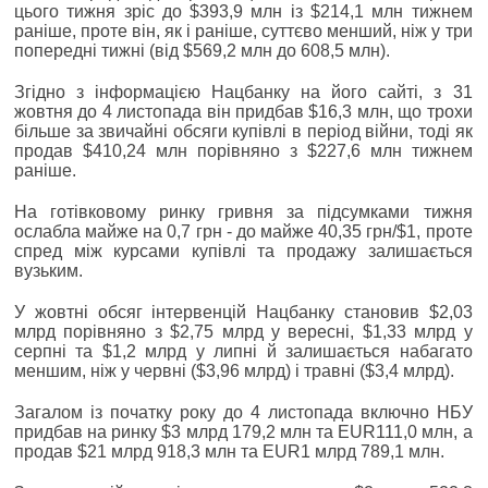
цього тижня зріс до $393,9 млн із $214,1 млн тижнем
раніше, проте він, як і раніше, суттєво менший, ніж у три
попередні тижні (від $569,2 млн до 608,5 млн).
Згідно з інформацією Нацбанку на його сайті, з 31
жовтня до 4 листопада він придбав $16,3 млн, що трохи
більше за звичайні обсяги купівлі в період війни, тоді як
продав $410,24 млн порівняно з $227,6 млн тижнем
раніше.
На готівковому ринку гривня за підсумками тижня
ослабла майже на 0,7 грн - до майже 40,35 грн/$1, проте
спред між курсами купівлі та продажу залишається
вузьким.
У жовтні обсяг інтервенцій Нацбанку становив $2,03
млрд порівняно з $2,75 млрд у вересні, $1,33 млрд у
серпні та $1,2 млрд у липні й залишається набагато
меншим, ніж у червні ($3,96 млрд) і травні ($3,4 млрд).
Загалом із початку року до 4 листопада включно НБУ
придбав на ринку $3 млрд 179,2 млн та EUR111,0 млн, а
продав $21 млрд 918,3 млн та EUR1 млрд 789,1 млн.