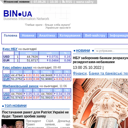
Фінансові новини
|
07.08.26
|
15:30
|
RSS
|
мапа сайту
"Глибше орати - більше хліба жувати"
Українське прислів'я
Головна
Новини
Аналітика
Котирування
Веб-майстру
Інформація
Курс НБУ
на
сьогодні
НОВИНИ
за
курс
uah
%
USD
1
44,7626
0,0731
0,16
НБУ заборонив банкам розрахунк
EUR
1
51,6717
0,0464
0,09
резидентами-небанками
13:00 25.10.2022
|
Курс обміну валют
на
сьогодні
, 09:48
куп.
uah
%
прод.
uah
%
Фінанси
,
Банки та банківські те
USD
44,4784
0,01
0,01
44,9448
0,01
0,02
EUR
51,2752
0,03
0,06
51,9080
0,01
0,01
Міжбанківський ринок
на
сьогодні
, 11:06
куп.
uah
%
прод.
uah
%
USD
44,7500
0,05
0,11
44,7800
0,04
0,09
EUR
51,5743
0,04
0,07
51,5910
0,05
0,10
ТОП-НОВИНИ
Постачання ракет для Patriot Україні не
буде: Трамп зробив заяву
Президент США Дональд
Трамп заявив, що
Сполученим Штатам самим