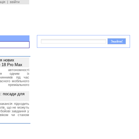
ація
|
ввійти
ея нових
 18 Pro Max
 автономності
ться одним із
чинників під час
асного мобільного
 преміального
»: посади для
акансія підходить
тів, що не можуть
бойові завдання у
 віком чи станом