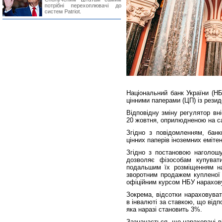
потрібні перехоплювачі до
систем Patriot.
Національний банк України (Н
цінними паперами (ЦП) із рези
Відповідну зміну регулятор вн
20 жовтня, оприлюдненою на са
Згідно з повідомленням, бан
цінних паперів іноземних еміте
Згідно з постановою наголош
дозволяє фізособам купува
подальшим їх розміщенням на
зворотним продажем купленої 
офіційним курсом НБУ нарахов
Зокрема, відсотки нараховува
в інвалюті за ставкою, що відп
яка наразі становить 3%.
Зазначається, що нараховані в