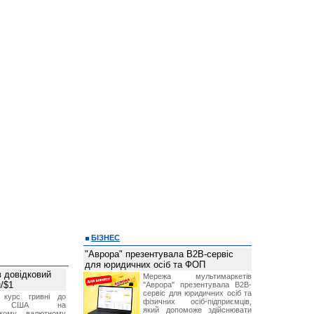
БІЗНЕС
"Аврора" презентувала B2B-сервіс
для юридичних осіб та ФОП
 довідковий
Мережа мультимаркетів
н/$1
"Аврора" презентувала B2B-
сервіс для юридичних осіб та
й курс гривні до
фізичних осіб-підприємців,
а США на
який допоможе здійснювати
ському валютному