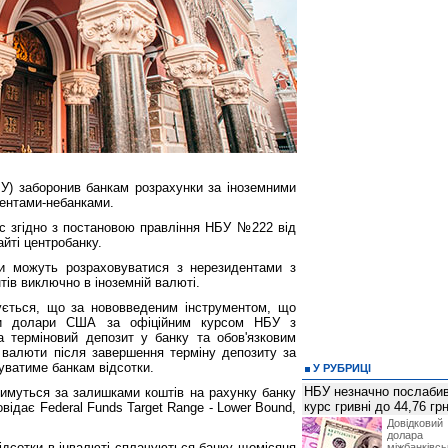
БУ) заборонив банкам розрахунки за іноземними
дентами-небанками.
іс згідно з постановою правління НБУ №222 від
йті центробанку.
ки можуть розраховуватися з нерезидентами з
нтів виключно в іноземній валюті.
ується, що за нововведеним інструментом, що
ти долари США за офіційним курсом НБУ з
 терміновий депозит у банку та обов'язковим
валюти після завершення терміну депозиту за
уватиме банкам відсотки.
У РУБРИЦІ
НБУ незначно послабив
тимуться за залишками коштів на рахунку банку
курс гривні до 44,76 гр
овідає Federal Funds Target Range - Lower Bound,
Довідкови
долар
ідсотки в інвалюті сплачуються банку щомісяця
міжбанків