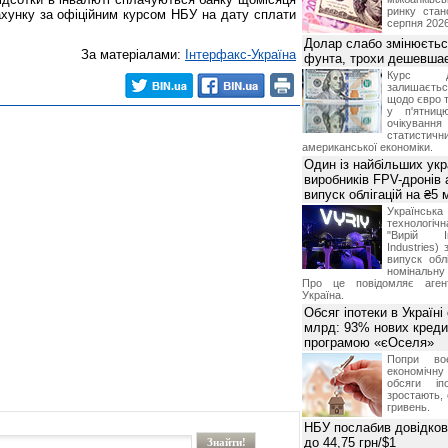
ринку стан
ахунку за офіційним курсом НБУ на дату сплати
серпня 2026
Долар слабо змінюєтьс
За матеріалами:
Інтерфакс-Україна
фунта, трохи дешевшає
Курс 
залишаєт
щодо євро т
у п'ятниц
очікува
статистич
американської економіки.
Один із найбільших укр
виробників FPV-дронів
випуск облігацій на ₴5
Українс
технологі
"Вирій Ін
Industries)
випуск облі
номінальну
Про це повідомляє агент
Україна.
Обсяг іпотеки в Україні
млрд: 93% нових креди
програмою «єОселя»
Попри во
економічну
обсяги іп
зростають,
гривень.
НБУ послабив довідкови
до 44,75 грн/$1