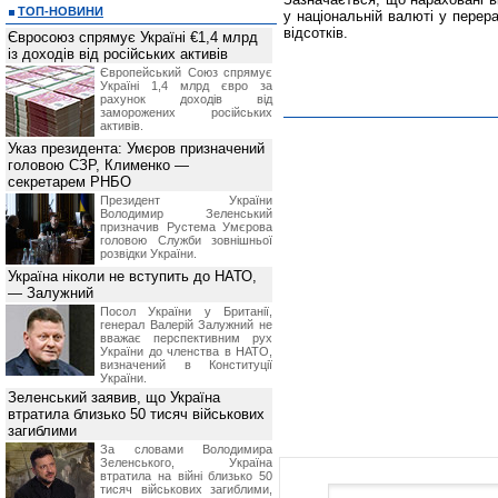
ТОП-НОВИНИ
у національній валюті у перер
відсотків.
Євросоюз спрямує Україні €1,4 млрд
із доходів від російських активів
Європейський Союз спрямує
Україні 1,4 млрд євро за
рахунок доходів від
заморожених російських
активів.
Указ президента: Умєров призначений
головою СЗР, Клименко —
секретарем РНБО
Президент України
Володимир Зеленський
призначив Pустема Умєрова
головою Служби зовнішньої
розвідки України.
Україна ніколи не вступить до НАТО,
— Залужний
Посол України у Британії,
генерал Валерій Залужний не
вважає перспективним рух
України до членства в НАТО,
визначений в Конституції
України.
Зеленський заявив, що Україна
втратила близько 50 тисяч військових
загиблими
За словами Володимира
Зеленського, Україна
втратила на війні близько 50
тисяч військових загиблими,