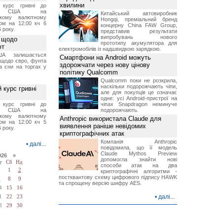
хвилини
й курс гривні до
а США на
Китайський автовиробник
ському валютному
Hongqi, преміальний бренд
ом на 12:00 кч 6
концерну China FAW Group,
 року.
представив результати
випробувань нового
 щодо
прототипу акумулятора для
ют
електромобілів із надшвидкою зарядкою.
А залишається
Смартфони на Android можуть
 щодо євро, фунта
здорожчати через нову цінову
та єни на торгах у
політику Qualcomm
Qualcomm поки не розкрила,
наскільки подорожчають чіпи,
 курс гривні
але для покупців це означає
одне: усі Android-пристрої на
й курс гривні до
чіпах Snapdragon неминуче
а США на
подорожчають.
ському валютному
Anthropic використала Claude для
ом на 12:00 кч 5
виявлення раніше невідомих
 року.
криптографічних атак
Компанія Anthropic
•
далі...
повідомила, що її модель
Claude Mythos Preview
026 »
допомогла знайти нові
т
Сб
Нд
способи атак на два
1
2
криптографічні алгоритми -
постквантову схему цифрового підпису HAWK
7
8
9
та спрощену версію шифру AES.
4
15
16
•
далі...
1
22
23
8
29
30