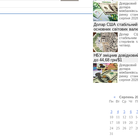
Довідкови
долар
міжбанків
ринку стан
серпня 2026
Долар США стабільний
основних світових вал
Долар СШ
стабільним
стерлінгів 
четвер.
НБУ зміцнив довідковий
до 44,68 грн/$1
Довідкови
долар
міжбанків
ринку стан
серпня 2026
«
Серпень 2
Пн
Вт
Ср
Чт
П
3
4
5
6
10
11
12
13
1
17
18
19
20
2
24
25
26
27
2
31