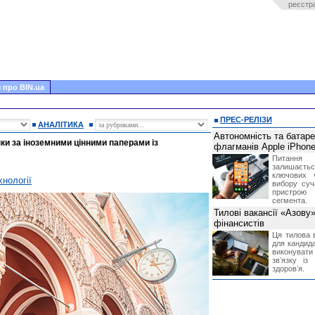
реєстр
 про BIN.ua
ПРЕС-РЕЛІЗИ
АНАЛІТИКА
Автономність та батар
и за іноземними цінними паперами із
флагманів Apple iPhone
Питання
залишає
ключових 
хнології
вибору суч
пристрою
сегмента.
Тилові вакансії «Азову
фінансистів
Ця тилова в
для кандида
виконувати 
звʼязку із
здоровʼя.