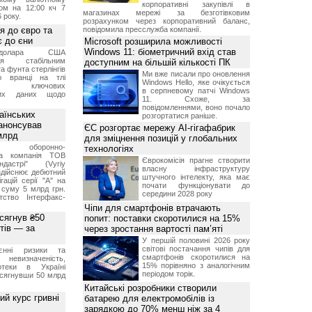
корпоративні закупівлі в
ом на 12:00 кч 7
магазинах мережі за безготівковим
 року.
розрахунком через корпоративний баланс,
я до євро та
повідомила пресслужба компанії.
 до єни
Microsoft розширила можливості
Windows 11: біометричний вхід став
долара США
ься стабільним
доступним на більшій кількості ПК
а фунта стерлінгів
Ми вже писали про оновлення
ю вранці на тлі
Windows Hello, яке очікується
ння ключових
в серпневому патчі Windows
них даних щодо
11. Схоже, за
повідомленнями, воно почало
аїнських
розгортатися раніше.
 анонсував
ЄС розгортає мережу AI-гігафабрик
 млрд
для зміцнення позицій у глобальних
ька оборонно-
технологіях
чна компанія ТОВ
Єврокомісія прагне створити
дастрі" (Vyriy
власну інфраструктуру
 здійснює дебютний
штучного інтелекту, яка має
гацій серії "А" на
почати функціонувати до
 суму 5 млрд грн.
середини 2028 року
ство Інтерфакс-
Чіпи для смартфонів втрачають
 сягнув ₴50
попит: поставки скоротилися на 15%
тів — за
через зростання вартості пам’яті
У першій половині 2026 року
світові постачання чипів для
єнні ризики та
смартфонів скоротилися на
 невизначеність,
15% порівняно з аналогічним
отеки в Україні
періодом торік.
 сягнувши 50 млрд
Китайські розробники створили
й курс гривні
батарею для електромобілів із
зарядкою до 70% менш ніж за 4