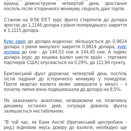
вранці, демонструючи четвертий день зростання
поспіль після історичного мінімуму, свідчать дані торгів.
Станом на 8:56 ЕЕТ курс фунта стерлінгів до долара
зростає до 1,1146 долара з рівня попереднього закриття
в 1,1115 долара.
Курс євро
до долара водночас збільшується до 0,9824
долара з рівня минулого закриття 0,9814 долара,
курс
долара
до єни - до 144,53 єни зі 144,45 єни. А індекс
долара (курс до кошика валют шести країн - торгових
партнерів США) опускається на 0,29%, до 111,94 пункту.
Британський фунт дорожчає четвертий день поспіль
після падіння до історичного мінімуму у понеділок.
Проте квартал валюта може завершити у мінусі - з
початку липня вона подешевшала до долара на 8,5%.
Як зазначають аналітики, незважаючи на позитивну
динаміку останніх днів, ситуація довкола фунта
залишається нестабільною.
"В той час, як Банк Англії (британський центробанк -
ред.) відновив якусь довіру до валюти, необхідно ще