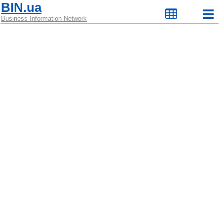
BIN.ua
Business Information Network