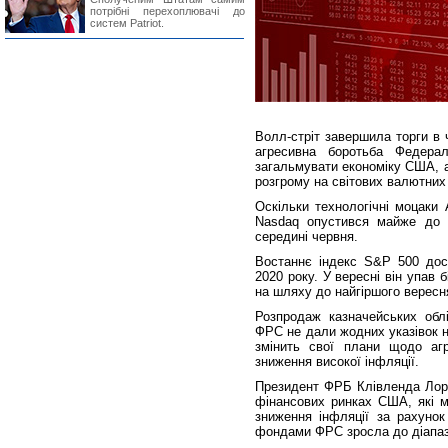
потрібні перехоплювачі до
систем Patriot.
Волл-стріт завершила торги в
агресивна боротьба Федера
загальмувати економіку США, а
розгрому на світових валютних 
Оскільки технологічні моцаки 
Nasdaq опустився майже до н
середині червня.
Востаннє індекс S&P 500 дося
2020 року. У вересні він упав 
на шляху до найгіршого вересня
Розпродаж казначейських облі
ФРС не дали жодних указівок 
змінить свої плани щодо аг
зниження високої інфляції.
Президент ФРБ Клівленда Лоре
фінансових ринках США, які м
зниження інфляції за рахунок
фондами ФРС зросла до діапаз