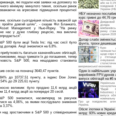
ериканців, які подали нові заявки на допомогу по
або на 0,1%
ячного мінімуму минулого тижня, оскільки ринок
повідомив 
України (НБ
езважаючи на агресивне підвищення процентної
НБУ незначно послабив
курс гривні до 44,76 гр
ини, оскільки сьогоднішня кількість вакансій ще
Довідкови
пройти довгий шлях", - сказав Філ Бланкато,
долар
 Asset Management у Нью-Йорку. "На ринку
міжбанків
ринку стан
е нас у дуже глибоку рецесію, яка викличе
серпня 2026
озпродається".
Долар слабо змінюєтьс
P 500 були акції Tesla Inc: під час сесії було
фунта, трохи дешевшає
рд доларів. Акції знизилися на 6,8%.
Курс 
залишаєт
 прибутковість багатьох казначейських облігацій,
щодо євро т
изиковими, якщо тримати їх до погашення, тепер
у п'ятниц
тковість S&P 500, яка нещодавно становила
очікува
статистич
американської економіки.
ив сесію на позначці 3640,47 пунктів.
Один із найбільших укр
виробників FPV-дронів
,84% до 10737,51 пункту, а індекс Dow Jones
випуск облігацій на ₴5
1,54% до 29 225,61 пункту.
Українс
технологі
носно великим: було продано 11,6 млрд акцій
"Вирій Ін
м 11,4 млрд акцій за попередні 20 сесій.
Industries)
випуск облі
S&P 500 знизилися, насамперед за рахунок
номінальну
лися на 4,06%, за якими послідувало зниження
Про це повідомляє агент
Україна.
на 3,37%.
Обсяг іпотеки в Україні
и над зростаючими в S&P 500 у співвідношенні
млрд: 93% нових креди