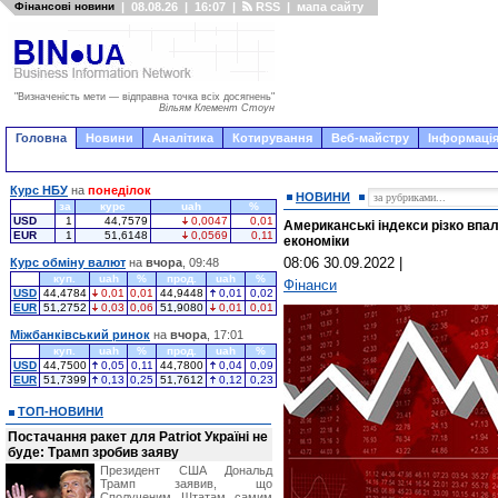
Фінансові новини
|
08.08.26
|
16:07
|
RSS
|
мапа сайту
"Визначеність мети — відправна точка всіх досягнень"
Вільям Клемент Стоун
Головна
Новини
Аналітика
Котирування
Веб-майстру
Інформація
Курс НБУ
на
понеділок
НОВИНИ
за
курс
uah
%
USD
1
44,7579
0,0047
0,01
Американські індекси різко впа
EUR
1
51,6148
0,0569
0,11
економіки
08:06 30.09.2022
|
Курс обміну валют
на
вчора
, 09:48
куп.
uah
%
прод.
uah
%
Фінанси
USD
44,4784
0,01
0,01
44,9448
0,01
0,02
EUR
51,2752
0,03
0,06
51,9080
0,01
0,01
Міжбанківський ринок
на
вчора
, 17:01
куп.
uah
%
прод.
uah
%
USD
44,7500
0,05
0,11
44,7800
0,04
0,09
EUR
51,7399
0,13
0,25
51,7612
0,12
0,23
ТОП-НОВИНИ
Постачання ракет для Patriot Україні не
буде: Трамп зробив заяву
Президент США Дональд
Трамп заявив, що
Сполученим Штатам самим