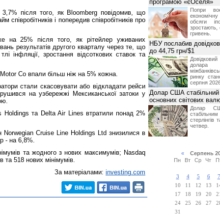
програмою «єОселя»
Попри во
а 3,7% після того, як Bloomberg повідомив, що
економічну
м співробітників і попередив співробітників про
обсяги іп
зростають,
гривень.
же на 25% після того, як рітейлер уживаних
НБУ послабив довідкови
увань результатів другого кварталу через те, що
до 44,75 грн/$1
тлі інфляції, зростання відсоткових ставок та
Довідкови
долар
міжбанків
d Motor Co впали більш ніж на 5% кожна.
ринку стан
серпня 2026
ератори стали скасовувати або відкладати рейси
Долар США стабільний
обрушився на узбережжі Мексиканської затоки у
основних світових вал
ою.
Долар СШ
nes Holdings та Delta Air Lines втратили понад 2%
стабільним
стерлінгів 
четвер.
н Norwegian Cruise Line Holdings Ltd знизилися в
rp - на 6,8%.
німумів та жодного з нових максимумів; Nasdaq
«
Серпень 2
 та 518 нових мінімумів.
Пн
Вт
Ср
Чт
П
За матеріалами:
investing.com
3
4
5
6
10
11
12
13
1
17
18
19
20
2
24
25
26
27
2
31