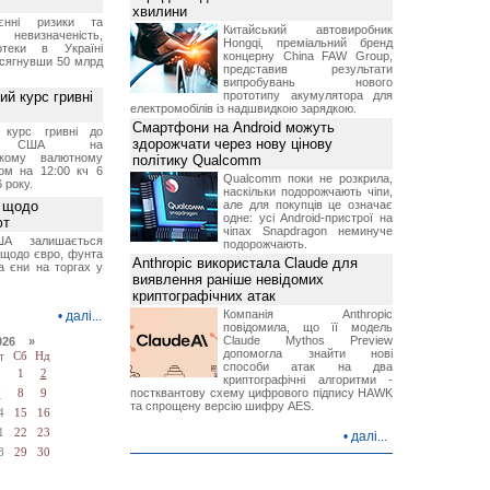
хвилини
єнні ризики та
Китайський автовиробник
 невизначеність,
Hongqi, преміальний бренд
отеки в Україні
концерну China FAW Group,
 сягнувши 50 млрд
представив результати
випробувань нового
й курс гривні
прототипу акумулятора для
електромобілів із надшвидкою зарядкою.
Смартфони на Android можуть
й курс гривні до
здорожчати через нову цінову
а США на
ському валютному
політику Qualcomm
ом на 12:00 кч 6
Qualcomm поки не розкрила,
 року.
наскільки подорожчають чіпи,
 щодо
але для покупців це означає
одне: усі Android-пристрої на
ют
чіпах Snapdragon неминуче
А залишається
подорожчають.
 щодо євро, фунта
Anthropic використала Claude для
та єни на торгах у
виявлення раніше невідомих
криптографічних атак
Компанія Anthropic
•
далі...
повідомила, що її модель
Claude Mythos Preview
026 »
допомогла знайти нові
т
Сб
Нд
способи атак на два
1
2
криптографічні алгоритми -
постквантову схему цифрового підпису HAWK
7
8
9
та спрощену версію шифру AES.
4
15
16
1
22
23
•
далі...
8
29
30