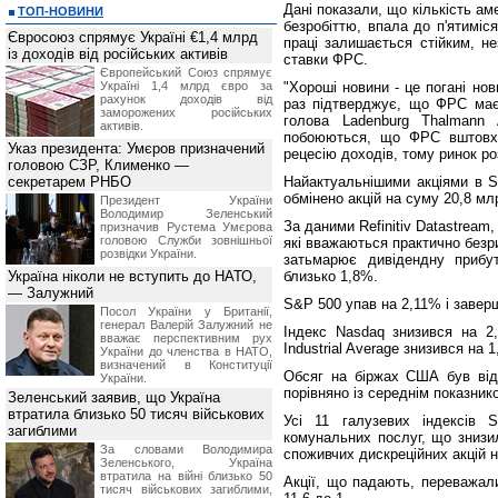
Дані показали, що кількість ам
ТОП-НОВИНИ
безробіттю, впала до п'ятиміс
Євросоюз спрямує Україні €1,4 млрд
праці залишається стійким, н
із доходів від російських активів
ставки ФРС.
Європейський Союз спрямує
Україні 1,4 млрд євро за
"Хороші новини - це погані нов
рахунок доходів від
раз підтверджує, що ФРС має 
заморожених російських
голова Ladenburg Thalmann
активів.
побоюються, що ФРС вштовхн
Указ президента: Умєров призначений
рецесію доходів, тому ринок р
головою СЗР, Клименко —
секретарем РНБО
Найактуальнішими акціями в S&
обмінено акцій на суму 20,8 мл
Президент України
Володимир Зеленський
За даними Refinitiv Datastream,
призначив Pустема Умєрова
головою Служби зовнішньої
які вважаються практично безр
розвідки України.
затьмарює дивідендну прибу
Україна ніколи не вступить до НАТО,
близько 1,8%.
— Залужний
S&P 500 упав на 2,11% і заверш
Посол України у Британії,
генерал Валерій Залужний не
Індекс Nasdaq знизився на 2
вважає перспективним рух
Industrial Average знизився на 
України до членства в НАТО,
визначений в Конституції
Обсяг на біржах США був від
України.
порівняно із середнім показнико
Зеленський заявив, що Україна
втратила близько 50 тисяч військових
Усі 11 галузевих індексів 
загиблими
комунальних послуг, що знизи
За словами Володимира
споживчих дискреційних акцій 
Зеленського, Україна
втратила на війні близько 50
Акції, що падають, переважал
тисяч військових загиблими,