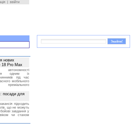
ація
|
ввійти
ея нових
 18 Pro Max
 автономності
ться одним із
чинників під час
асного мобільного
 преміального
»: посади для
акансія підходить
тів, що не можуть
бойові завдання у
 віком чи станом