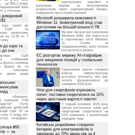
корпоративні закупівлі в
, - до $51,2 млрд,
магазинах мережі за безготівковим
Національний банк
розрахунком через корпоративний баланс,
У) у п'ятницю.
повідомила пресслужба компанії.
 довідковий
Microsoft розширила можливості
н/$1
Windows 11: біометричний вхід став
й курс гривні до
доступним на більшій кількості ПК
а США на
Ми вже писали про оновлення
ському валютному
Windows Hello, яке очікується
ом на 12:00 кч 7
в серпневому патчі Windows
 року.
11. Схоже, за
я до євро та
повідомленнями, воно почало
 до єни
розгортатися раніше.
ЄС розгортає мережу AI-гігафабрик
долара США
ься стабільним
для зміцнення позицій у глобальних
а фунта стерлінгів
технологіях
ю вранці на тлі
Єврокомісія прагне створити
ння ключових
власну інфраструктуру
них даних щодо
штучного інтелекту, яка має
почати функціонувати до
аїнських
середини 2028 року
 анонсував
Чіпи для смартфонів втрачають
 млрд
попит: поставки скоротилися на 15%
ька оборонно-
через зростання вартості пам’яті
чна компанія ТОВ
дастрі" (Vyriy
У першій половині 2026 року
 здійснює дебютний
світові постачання чипів для
гацій серії "А" на
смартфонів скоротилися на
 суму 5 млрд грн.
15% порівняно з аналогічним
ство Інтерфакс-
періодом торік.
Китайські розробники створили
 сягнув ₴50
батарею для електромобілів із
тів — за
зарядкою до 70% менш ніж за 4