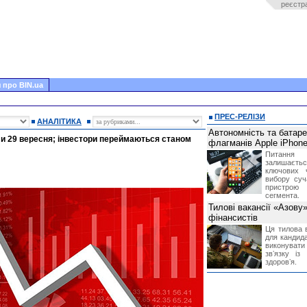
реєстр
 про BIN.ua
ПРЕС-РЕЛІЗИ
АНАЛІТИКА
Автономність та батар
ли 29 вересня; інвестори переймаються станом
флагманів Apple iPhone
Питання
залишає
ключових 
вибору суч
пристрою
сегмента.
Тилові вакансії «Азову
фінансистів
Ця тилова в
для кандида
виконувати 
звʼязку із
здоровʼя.