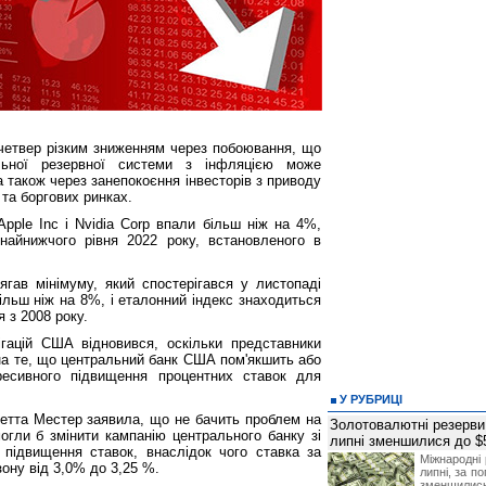
 четвер різким зниженням через побоювання, що
льної резервної системи з інфляцією може
 також через занепокоєння інвесторів з приводу
та боргових ринках.
Apple Inc і Nvidia Corp впали більш ніж на 4%,
айнижчого рівня 2022 року, встановленого в
гав мінімуму, який спостерігався у листопаді
більш ніж на 8%, і еталонний індекс знаходиться
 з 2008 року.
гацій США відновився, оскільки представники
на те, що центральний банк США пом'якшить або
ресивного підвищення процентних ставок для
У РУБРИЦІ
тта Местер заявила, що не бачить проблем на
Золотовалютні резерви
огли б змінити кампанію центрального банку зі
липні зменшилися до $
 підвищення ставок, внаслідок чого ставка за
Міжнародні 
ону від 3,0% до 3,25 %.
липні, за п
зменшилис