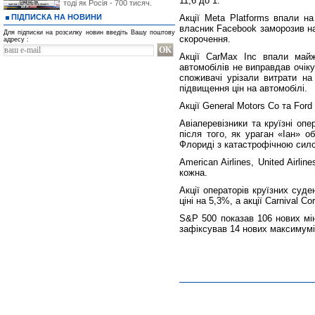
11,6 до 1.
тоді як Росія - 700 тисяч.
ПІДПИСКА НА НОВИНИ
Акції Meta Platforms впали н
власник Facebook заморозив най
Для підписки на розсилку новин введіть Вашу поштову
скорочення.
адресу :
Акції CarMax Inc впали май
автомобілів не виправдав очік
споживачі урізали витрати на 
підвищення цін на автомобілі.
Акції General Motors Co та For
Авіаперевізники та круїзні оп
після того, як ураган «Іан» 
Флориді з катастрофічною сил
American Airlines, United Airli
кожна.
Акції операторів круїзних суде
ціні на 5,3%, а акції Carnival Co
S&P 500 показав 106 нових мі
зафіксував 14 нових максимумів