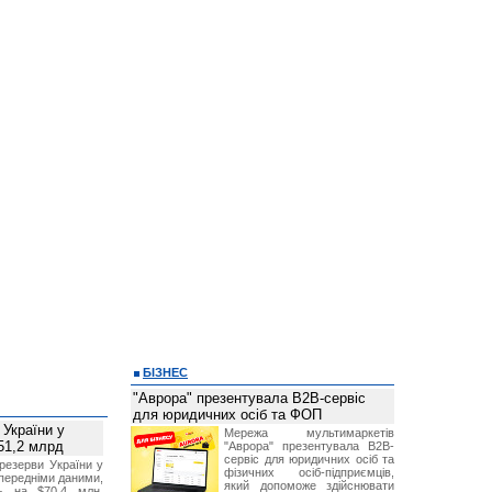
БІЗНЕС
"Аврора" презентувала B2B-сервіс
для юридичних осіб та ФОП
 України у
Мережа мультимаркетів
51,2 млрд
"Аврора" презентувала B2B-
сервіс для юридичних осіб та
резерви України у
фізичних осіб-підприємців,
опередніми даними,
який допоможе здійснювати
ь на $70,4 млн,